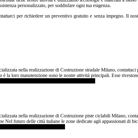
ssistenza personalizzato, per soddisfare ogni tua esigenza.
tattarci per richiedere un preventivo gratuito e senza impegno. Il nostr
ializzata nella realizzazione di Costruzione stradale Milano, contattac
 è la loro manutenzione sono le nostre attività principali. Esse rivesto
aperne di più ...]
infoCostruzione stradale Milano
alizzata nella realizzazione di Costruzione piste ciclabili Milano, conta
ne Nel futuro delle città italiane le zone dedicate agli appassionati di bici
Costruzione piste ciclabili Milano