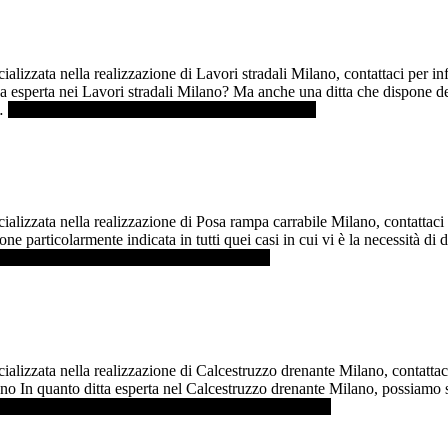
ializzata nella realizzazione di Lavori stradali Milano, contattaci per
 esperta nei Lavori stradali Milano? Ma anche una ditta che dispone dei m
 …
[Per saperne di più ...]
infoLavori stradali Milano
cializzata nella realizzazione di Posa rampa carrabile Milano, contatta
ne particolarmente indicata in tutti quei casi in cui vi è la necessità di
di più ...]
infoPosa rampa carrabile Milano
cializzata nella realizzazione di Calcestruzzo drenante Milano, contatt
lano In quanto ditta esperta nel Calcestruzzo drenante Milano, possiamo
 saperne di più ...]
infoCalcestruzzo drenante Milano