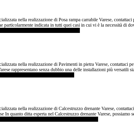
ializzata nella realizzazione di Posa rampa carrabile Varese, contattac
 particolarmente indicata in tutti quei casi in cui vi è la necessità di d
di più ...]
infoPosa rampa carrabile Varese
lizzata nella realizzazione di Pavimenti in pietra Varese, contattaci per
arese rappresentano senza dubbio una delle installazioni più versatili sia
i più ...]
infoPavimenti in pietra Varese
ializzata nella realizzazione di Calcestruzzo drenante Varese, contatta
rese In quanto ditta esperta nel Calcestruzzo drenante Varese, possiamo 
 saperne di più ...]
infoCalcestruzzo drenante Varese