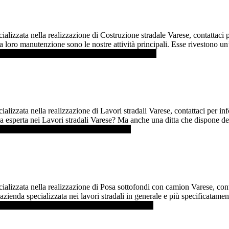
ializzata nella realizzazione di Costruzione stradale Varese, contattaci
a loro manutenzione sono le nostre attività principali. Esse rivestono un
aperne di più ...]
infoCostruzione stradale Varese
ializzata nella realizzazione di Lavori stradali Varese, contattaci per 
 esperta nei Lavori stradali Varese? Ma anche una ditta che dispone dei m
erne di più ...]
infoLavori stradali Varese
ializzata nella realizzazione di Posa sottofondi con camion Varese, con
ienda specializzata nei lavori stradali in generale e più specificatament
i più ...]
infoPosa sottofondi con camion Varese