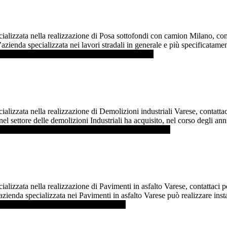
cializzata nella realizzazione di Posa sottofondi con camion Milano, co
ienda specializzata nei lavori stradali in generale e più specificatament
i più ...]
infoPosa sottofondi con camion Milano
ializzata nella realizzazione di Demolizioni industriali Varese, contatt
a nel settore delle demolizioni Industriali ha acquisito, nel corso degli 
r saperne di più ...]
infoDemolizioni industriali Varese
alizzata nella realizzazione di Pavimenti in asfalto Varese, contattaci 
azienda specializzata nei Pavimenti in asfalto Varese può realizzare install
 più ...]
infoPavimenti in asfalto Varese