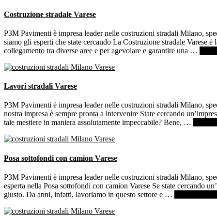
Costruzione stradale Varese
P3M Pavimenti è impresa leader nelle costruzioni stradali Milano, spec
siamo gli esperti che state cercando La Costruzione stradale Varese è l
collegamento tra diverse aree e per agevolare e garantire una …
[Per s
Lavori stradali Varese
P3M Pavimenti è impresa leader nelle costruzioni stradali Milano, spec
nostra impresa è sempre pronta a intervenire State cercando un’impresa
tale mestiere in maniera assolutamente impeccabile? Bene, …
[Per sap
Posa sottofondi con camion Varese
P3M Pavimenti è impresa leader nelle costruzioni stradali Milano, spec
esperta nella Posa sottofondi con camion Varese Se state cercando un’az
giusto. Da anni, infatti, lavoriamo in questo settore e …
[Per saperne d