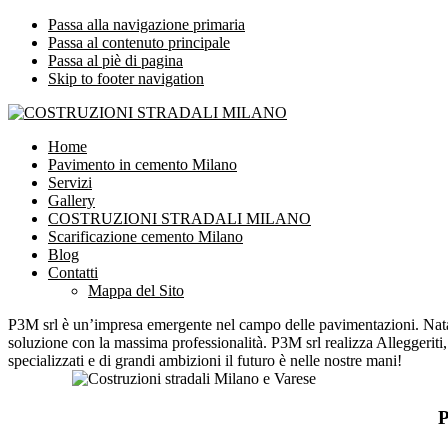
Passa alla navigazione primaria
Passa al contenuto principale
Passa al piè di pagina
Skip to footer navigation
Impresa leader nelle costruzioni stradali Milano
Home
COSTRUZIONI STRADALI M
Pavimento in cemento Milano
Servizi
Gallery
COSTRUZIONI STRADALI MILANO
Scarificazione cemento Milano
Blog
Contatti
Mappa del Sito
P3M srl è un’impresa emergente nel campo delle pavimentazioni. Nata ne
soluzione con la massima professionalità. P3M srl realizza Alleggeriti
specializzati e di grandi ambizioni il futuro è nelle nostre mani!
P