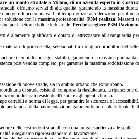
rare un manto stradale a Milano, di un'azienda esperta in
Costruz
 stradali, offriamo servizi di alta qualità, garantendo la massima durata
e emergere li accumunava. Col tempo grazie alla dedizione per il nostro
glior soluzione con la massima professionalità.
P3M realizza:
Massetti sa
ine per il settore civile e industriale.
Perché scegliere P3M Paviment
rti è altamente qualificato e dotato di attrezzature all'avanguardia per
materiali di prima scelta, selezionati tra i migliori produttori del sett
spettare i tempi di consegna stabiliti, garantendo la massima puntualità e 
istenza post-vendita completo, per garantire la massima soddisfazione de
izzazione di nuove strade, sia in ambito urbano che extraurbano.
ordinaria di strade esistenti, compresa la riasfaltatura, la riparazione di
azioni industriali resistenti all'usura e agli agenti chimici.
pe carrabili a norma di legge, per garantire la sicurezza e l'accessibilità
le per la posa della pavimentazione, garantendo un risultato finale di alt
ttore delle costruzioni stradali, con una lunga esperienza alle spalle.
qualità e seguiamo rigorosi standard di lavorazione.
bientale delle nostre attività e utilizziamo tecnologie e materiali a bass