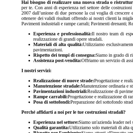
Hai bisogno di realizzare una nuova strada o ristruttu
per te. Con anni di esperienza nel settore delle costruzioni
2007 dall’unione di due persone la cui voglia di crescere 
ottenere dei validi risultati offrendo ai nostri clienti la mi
Pavimenti industriali e rampe carrali; Pavimenti drenanti; Res
Esperienza e professionalità:
Il nostro team di espe
realizzazione di grandi opere stradali.
Materiali di alta qualità:
Utilizziamo esclusivamente 
pavimentazioni.
Rispetto dei tempi di consegna:
Siamo in grado di ri
Assistenza post-vendita:
Offriamo un servizio di ass
I nostri servizi:
Realizzazione di nuove strade:
Progettazione e real
Manutenzione stradale:
Manutenzione ordinaria e stra
Pavimentazioni industriali:
Realizzazione di paviment
Rampe carrabili:
Progettazione e realizzazione di ram
Posa di sottofondi:
Preparazione del sottofondo strada
Perché affidarti a noi per le tue costruzioni stradali?
Esperienza nel settore:
Siamo un'azienda leader nel se
Qualità garantita:
Utilizziamo solo materiali di alta 
Rispetto per l'ambiente:
Siamo attenti all'impatto am