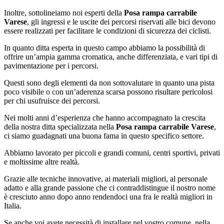
Inoltre, sottolineiamo noi esperti della
Posa rampa carrabile
Varese
, gli ingressi e le uscite dei percorsi riservati alle bici devono
essere realizzati per facilitare le condizioni di sicurezza dei ciclisti.
In quanto ditta esperta in questo campo abbiamo la possibilità di
offrire un’ampia gamma cromatica, anche differenziata, e vari tipi di
pavimentazione per i percorsi.
Questi sono degli elementi da non sottovalutare in quanto una pista
poco visibile o con un’aderenza scarsa possono risultare pericolosi
per chi usufruisce dei percorsi.
Nei molti anni d’esperienza che hanno accompagnato la crescita
della nostra ditta specializzata nella
Posa rampa carrabile Varese
,
ci siamo guadagnati una buona fama in questo specifico settore.
Abbiamo lavorato per piccoli e grandi comuni, centri sportivi, privati
e moltissime altre realtà.
Grazie alle tecniche innovative, ai materiali migliori, al personale
adatto e alla grande passione che ci contraddistingue il nostro nome
è cresciuto anno dopo anno rendendoci una fra le realtà migliori in
Italia.
Se anche voi avete necessità di installare nel vostro comune, nella