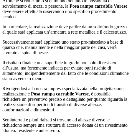
Affinché si riducano o si eliminino del tutto le possibilità di
scivolamento di mezzi o persone, la
Posa rampa carrabile Varese
deve essere effettuata osservando uno specifico procedimento
tecnico.
In particolare, la realizzazione deve partire da un sottofondo grezzo
al quale sarà applicata un’armatura a rete metallica e il calcestruzzo.
Successivamente sarà applicato uno strato pre-miscelato a base di
quarzo che, manualmente e nella maggior parte dei casi, verrà
lavorato a spina di pesce.
Il risultato finale è una superficie in grado non solo di resistere
all’usura, ma fortemente indicata per evitare ogni rischio di
slittamento, indipendentemente dal fatto che le condizioni climatiche
siano avverse o meno.
Rivolgendosi alla nostra impresa specializzata nella progettazione,
realizzazione e
Posa rampa carrabile Varese
, è possibile
richiedere un preventivo preciso e dettagliato per quanto riguarda la
realizzazione di superfici di transito di diverse altezze,
conformazioni e dimensioni.
Seminterrati e piani rialzati si trovano ad altezze diverse, e
richiedono sempre una struttura di accesso dotata di un rivestimento
idoneo, resistente e antiscivolo.