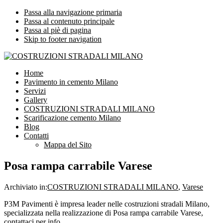
Passa alla navigazione primaria
Passa al contenuto principale
Passa al piè di pagina
Skip to footer navigation
COSTRUZIONI STRADALI MILANO
Impresa leader nelle costruzioni stradali Milano
Home
Pavimento in cemento Milano
Servizi
Gallery
COSTRUZIONI STRADALI MILANO
Scarificazione cemento Milano
Blog
Contatti
Mappa del Sito
Posa rampa carrabile Varese
Archiviato in:
COSTRUZIONI STRADALI MILANO
,
Varese
P3M Pavimenti è impresa leader nelle costruzioni stradali Milano,
specializzata nella realizzazione di Posa rampa carrabile Varese,
contattaci per info.