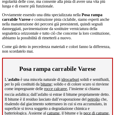
regolarità delle cose, ma consente alla pista di avere una vita più
lunga e di essere più funzionale.
Ovviamente essendo una ditta specializzata nella
Posa rampa
carrabile Varese
e costruzione pista ciclabile, siamo esperti anche
nella manutenzione dei percorsi già preesistenti, quindi segnali
danneggiati, pavimentazione da sostituire verniciatura della
segnaletica orizzontale e tutto ciò che concerne la loro costituzione,
abbiamo la possibilità di rimetterli a nuovo.
Come già detto in precedenza materiali e colori fanno la differenza,
non scordatelo mai.
Posa rampa carrabile Varese
L’
asfalto
è una miscela naturale di
idrocarburi
solidi e semifluidi,
per lo più costituiti da
bitume
; solido e di colore scuro si rinviene
come impregnante delle
rocce calcaree
, l’insieme si chiama
roccia asfaltica; dall’asfalto si estrae il bitume propriamente detto
.
Il bitume è il residuo lasciato dall’evaporazione del
petrolio
che,
risalendo dal giacimento sotterraneo in cui si era accumulato, in
superficie si trova soggetto a degradazione chimica e
batteriologica. Assieme al
catrame
, il bitume e la
pece di catrame
,