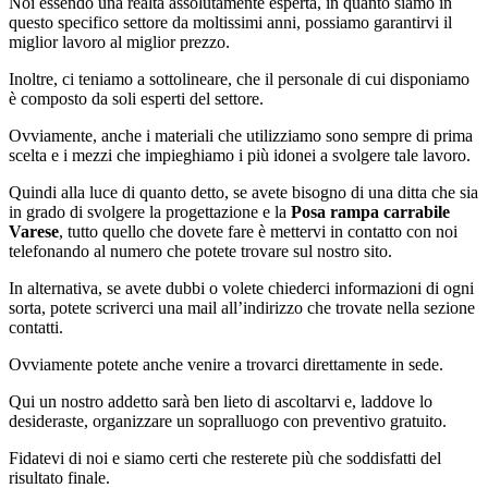
Noi essendo una realtà assolutamente esperta, in quanto siamo in
questo specifico settore da moltissimi anni, possiamo garantirvi il
miglior lavoro al miglior prezzo.
Inoltre, ci teniamo a sottolineare, che il personale di cui disponiamo
è composto da soli esperti del settore.
Ovviamente, anche i materiali che utilizziamo sono sempre di prima
scelta e i mezzi che impieghiamo i più idonei a svolgere tale lavoro.
Quindi alla luce di quanto detto, se avete bisogno di una ditta che sia
in grado di svolgere la progettazione e la
Posa rampa carrabile
Varese
, tutto quello che dovete fare è mettervi in contatto con noi
telefonando al numero che potete trovare sul nostro sito.
In alternativa, se avete dubbi o volete chiederci informazioni di ogni
sorta, potete scriverci una mail all’indirizzo che trovate nella sezione
contatti.
Ovviamente potete anche venire a trovarci direttamente in sede.
Qui un nostro addetto sarà ben lieto di ascoltarvi e, laddove lo
desideraste, organizzare un sopralluogo con preventivo gratuito.
Fidatevi di noi e siamo certi che resterete più che soddisfatti del
risultato finale.