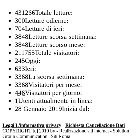
431266
Totale letture:
300
Letture odierne:
704
Letture di ieri:
3848
Letture scorsa settimana:
3848
Letture scorso mese:
211755
Totale visitatori:
245
Oggi:
633
Ieri:
3368
La scorsa settimana:
3368
Visitatori per mese:
446
Visitatori per giorno:
1
Utenti attualmente in linea:
28 Gennaio 2019
Inizia dal:
Leggi L'informativa privacy
-
Richiesta Cancellazione Dati
COPYRIGHT [c] 2019 by -
Realizzazione siti internet
-
Solution
Group Communication
|
Siti Roma