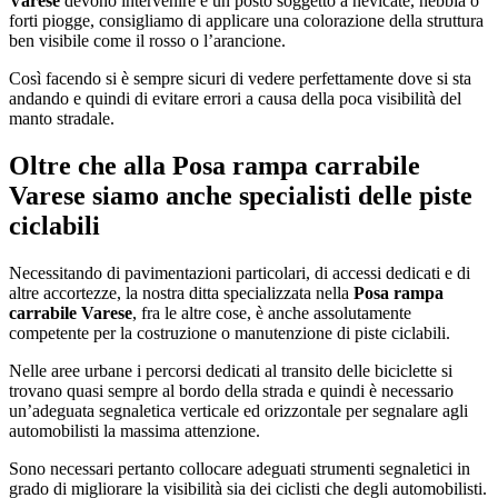
Varese
devono intervenire è un posto soggetto a nevicate, nebbia o
forti piogge, consigliamo di applicare una colorazione della struttura
ben visibile come il rosso o l’arancione.
Così facendo si è sempre sicuri di vedere perfettamente dove si sta
andando e quindi di evitare errori a causa della poca visibilità del
manto stradale.
Oltre che alla
Posa rampa carrabile
Varese
siamo anche specialisti delle piste
ciclabili
Necessitando di pavimentazioni particolari, di accessi dedicati e di
altre accortezze, la nostra ditta specializzata nella
Posa rampa
carrabile Varese
, fra le altre cose, è anche assolutamente
competente per la costruzione o manutenzione di piste ciclabili.
Nelle aree urbane i percorsi dedicati al transito delle biciclette si
trovano quasi sempre al bordo della strada e quindi è necessario
un’adeguata segnaletica verticale ed orizzontale per segnalare agli
automobilisti la massima attenzione.
Sono necessari pertanto collocare adeguati strumenti segnaletici in
grado di migliorare la visibilità sia dei ciclisti che degli automobilisti.