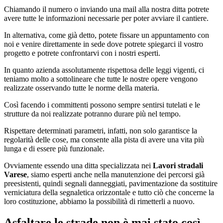
Chiamando il numero o inviando una mail alla nostra ditta potrete
avere tutte le informazioni necessarie per poter avviare il cantiere.
In alternativa, come già detto, potete fissare un appuntamento con
noi e venire direttamente in sede dove potrete spiegarci il vostro
progetto e potrete confrontarvi con i nostri esperti.
In quanto azienda assolutamente rispettosa delle leggi vigenti, ci
teniamo molto a sottolineare che tutte le nostre opere vengono
realizzate osservando tutte le norme della materia.
Così facendo i committenti possono sempre sentirsi tutelati e le
strutture da noi realizzate potranno durare più nel tempo.
Rispettare determinati parametri, infatti, non solo garantisce la
regolarità delle cose, ma consente alla pista di avere una vita più
lunga e di essere più funzionale.
Ovviamente essendo una ditta specializzata nei
Lavori stradali
Varese
, siamo esperti anche nella manutenzione dei percorsi già
preesistenti, quindi segnali danneggiati, pavimentazione da sostituire
verniciatura della segnaletica orizzontale e tutto ciò che concerne la
loro costituzione, abbiamo la possibilità di rimetterli a nuovo.
Asfaltare le strade non è mai stato così