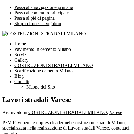
Passa alla navigazione primaria
Passa al contenuto principale
Passa al piè di pagina
Skip to footer navigation
COSTRUZIONI STRADALI MILANO
Impresa leader nelle costruzioni stradali Milano
Home
Pavimento in cemento Milano
Servizi
Gallery
COSTRUZIONI STRADALI MILANO
Scarificazione cemento Milano
Blog
Contatti
Mappa del Sito
Lavori stradali Varese
Archiviato in:
COSTRUZIONI STRADALI MILANO
,
Varese
P3M Pavimenti è impresa leader nelle costruzioni stradali Milano,
specializzata nella realizzazione di Lavori stradali Varese, contattaci
per info.