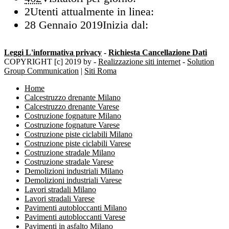
2
Utenti attualmente in linea:
28 Gennaio 2019
Inizia dal:
Leggi L'informativa privacy
-
Richiesta Cancellazione Dati
COPYRIGHT [c] 2019 by -
Realizzazione siti internet
-
Solution
Group Communication
|
Siti Roma
Home
Calcestruzzo drenante Milano
Calcestruzzo drenante Varese
Costruzione fognature Milano
Costruzione fognature Varese
Costruzione piste ciclabili Milano
Costruzione piste ciclabili Varese
Costruzione stradale Milano
Costruzione stradale Varese
Demolizioni industriali Milano
Demolizioni industriali Varese
Lavori stradali Milano
Lavori stradali Varese
Pavimenti autobloccanti Milano
Pavimenti autobloccanti Varese
Pavimenti in asfalto Milano