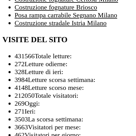
Costruzione fognature Briosco
Posa rampa carrabile Segnano Milano
Costruzione stradale Istria Milano
VISITE DEL SITO
431566
Totale letture:
272
Letture odierne:
328
Letture di ieri:
3984
Letture scorsa settimana:
4148
Letture scorso mese:
212050
Totale visitatori:
269
Oggi:
271
Ieri:
3503
La scorsa settimana:
3663
Visitatori per mese:
462
Visitatori per giorno: