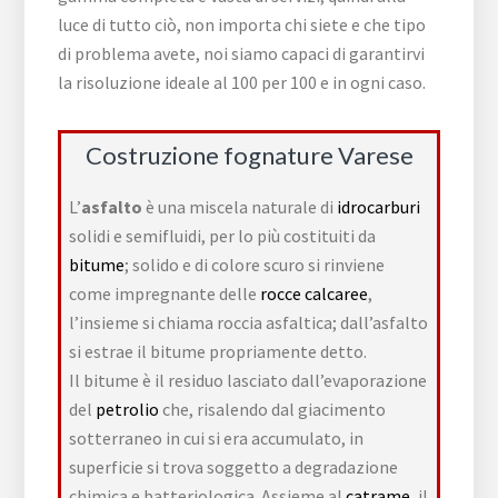
luce di tutto ciò, non importa chi siete e che tipo
di problema avete, noi siamo capaci di garantirvi
la risoluzione ideale al 100 per 100 e in ogni caso.
Costruzione fognature Varese
L’
asfalto
è una miscela naturale di
idrocarburi
solidi e semifluidi, per lo più costituiti da
bitume
; solido e di colore scuro si rinviene
come impregnante delle
rocce calcaree
,
l’insieme si chiama roccia asfaltica; dall’asfalto
si estrae il bitume propriamente detto
.
Il bitume è il residuo lasciato dall’evaporazione
del
petrolio
che, risalendo dal giacimento
sotterraneo in cui si era accumulato, in
superficie si trova soggetto a degradazione
chimica e batteriologica. Assieme al
catrame
, il