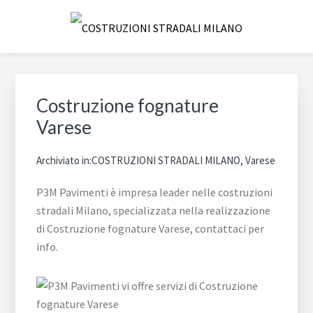
Passa
Passa
Passa
Skip
alla
al
al
to
navigazione
contenuto
piè
footer
COSTRUZIONI STRADALI
Impresa leader nelle costruzioni stradali Milano
primaria
principale
di
navigation
MILANO
pagina
Costruzione fognature
Varese
Archiviato in:
COSTRUZIONI STRADALI MILANO
,
Varese
P3M Pavimenti è impresa leader nelle costruzioni
stradali Milano, specializzata nella realizzazione
di Costruzione fognature Varese, contattaci per
info.