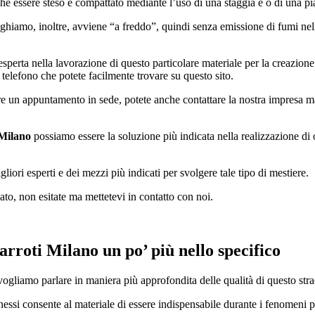
che essere steso e compattato mediante l’uso di una staggia e o di una pia
hiamo, inoltre, avviene “a freddo”, quindi senza emissione di fumi nell’
sperta nella lavorazione di questo particolare materiale per la creazione d
elefono che potete facilmente trovare su questo sito.
 un appuntamento in sede, potete anche contattare la nostra impresa man
 Milano
possiamo essere la soluzione più indicata nella realizzazione di
iori esperti e dei mezzi più indicati per svolgere tale tipo di mestiere.
ato, non esitate ma mettetevi in contatto con noi.
arroti Milano
un po’ più nello specifico
vogliamo parlare in maniera più approfondita delle qualità di questo stra
onnessi consente al materiale di essere indispensabile durante i fenomeni