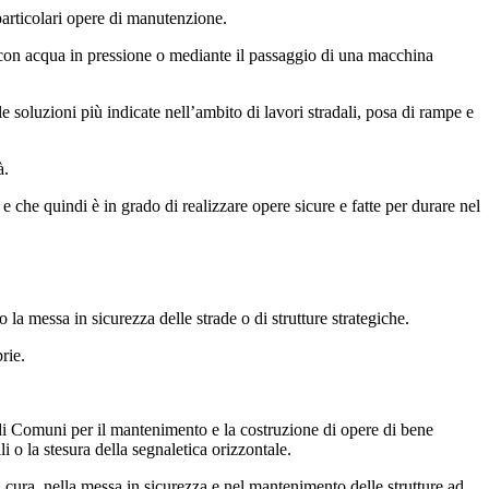
 particolari opere di manutenzione.
ia con acqua in pressione o mediante il passaggio di una macchina
le soluzioni più indicate nell’ambito di lavori stradali, posa di rampe e
à.
e che quindi è in grado di realizzare opere sicure e fatte per durare nel
 la messa in sicurezza delle strade o di strutture strategiche.
rie.
 Comuni per il mantenimento e la costruzione di opere di bene
 o la stesura della segnaletica orizzontale.
a cura, nella messa in sicurezza e nel mantenimento delle strutture ad