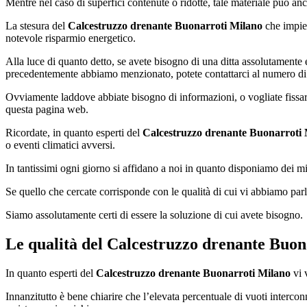
Mentre nel caso di superfici contenute o ridotte, tale materiale può an
La stesura del
Calcestruzzo drenante Buonarroti Milano
che impieg
notevole risparmio energetico.
Alla luce di quanto detto, se avete bisogno di una ditta assolutamente e
precedentemente abbiamo menzionato, potete contattarci al numero di t
Ovviamente laddove abbiate bisogno di informazioni, o vogliate fissare
questa pagina web.
Ricordate, in quanto esperti del
Calcestruzzo drenante Buonarroti
o eventi climatici avversi.
In tantissimi ogni giorno si affidano a noi in quanto disponiamo dei migl
Se quello che cercate corrisponde con le qualità di cui vi abbiamo parl
Siamo assolutamente certi di essere la soluzione di cui avete bisogno.
Le qualità del
Calcestruzzo drenante Buon
In quanto esperti del
Calcestruzzo drenante Buonarroti Milano
vi 
Innanzitutto è bene chiarire che l’elevata percentuale di vuoti interc