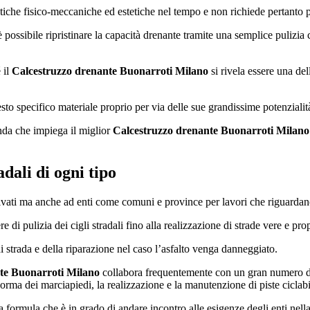
ristiche fisico-meccaniche ed estetiche nel tempo e non richiede pertanto
i è possibile ripristinare la capacità drenante tramite una semplice puliz
 il
Calcestruzzo drenante Buonarroti Milano
si rivela essere una del
sto specifico materiale proprio per via delle sue grandissime potenzialit
nda che impiega il miglior
Calcestruzzo drenante Buonarroti Milano
dali di ogni tipo
a privati ma anche ad enti come comuni e province per lavori che riguardano
di pulizia dei cigli stradali fino alla realizzazione di strade vere e prop
di strada e della riparazione nel caso l’asfalto venga danneggiato.
te Buonarroti Milano
collabora frequentemente con un gran numero di
rma dei marciapiedi, la realizzazione e la manutenzione di piste ciclabili
na formula che è in grado di andare incontro alle esigenze degli enti nell