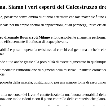
ma. Siamo i veri esperti del
Calcestruzzo dr
no
, possiamo senza ombra di dubbio affermare che tale materiale è uno de
ideale per un ampio spettro di applicazioni, quali parcheggi, piste ciclabi
zo drenante Buonarroti Milano
e fonoassorbente altamente performante
are efficacemente il deflusso di acque piovane.
abilità e posa in opera, la resistenza ai carichi e al gelo, ma anche le elev
nza.
ande aiuto anche grazie alla possibilità di essere pigmentato in qualunque
e mediante l’introduzione di pigmenti nella miscela: il risultato cromati
cie.
 porosità della miscela, costituiscono poi una minore fonte di assorbim
ditta nel corso dei lavori è caratterizzato da una buona lavorabilità del
orazione molto ridotti e con il pieno controllo delle caratteristiche plano