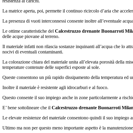
resistenza ai carichi.
La matrice aperta, poi, permette il continuo ricircolo d’aria che accel
La presenza di vuoti interconnessi consente inoltre all’eventuale acqu
Le ottime caratteristiche del
Calcestruzzo drenante Buonarroti Mil
delle acque piovane al terreno.
Il materiale infatti non rilascia sostanze inquinanti all’acqua che lo attr
nocivi di eventuali contaminanti.
La colorazione chiara del materiale unita all’elevata porosità della m
temperature contenute delle superfici esposte al sole.
Queste consentono un più rapido dissipamento della temperatura ed una 
Inoltre il materiale è resistente agli idrocarburi e al fuoco.
Questo consente il suo impiego anche in zone particolarmente a rischi
E’ bene sottolineare che il
Calcestruzzo drenante Buonarroti Mila
Le elevate resistenze del materiale consentono quindi il suo impiego a
Ultimo ma non per questo meno importante aspetto è la manutenzion