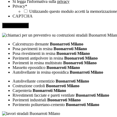
Si legga l'informativa sulla
privacy
Privacy
*
Utilizzando questo modulo accetti la memorizzazione e
CAPTCHA
Calcestruzzo drenante
Buonarroti Milano
Posa pavimenti in resina
Buonarroti Milano
Posa rivestimenti in resina
Buonarroti Milano
Pavimenti antipolvere in resina
Buonarroti Milano
Pavimenti in resina multistrato
Buonarroti Milano
Massetto epossidico
Buonarroti Milano
Autolivellante in resina epossidica
Buonarroti Milano
Autolivellante cementizio
Buonarroti Milano
Costruzione cordoli
Buonarroti Milano
Carpenteria
Buonarroti Milano
Rivestimenti facciate e pareti ventilate
Buonarroti Milano
Pavimenti industriali
Buonarroti Milano
Pavimento poliuretano-cemento
Buonarroti Milano