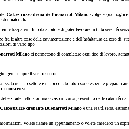
 del
Calcestruzzo drenante Buonarroti Milano
svolge sopralluoghi e s
o dei materiali.
iari e trasparenti fino da subito e di poter lavorare in tutta serenità sen
fra le altre cose della pavimentazione e dell’asfaltatura da zero di: str
azioni di vario tipo.
onarroti Milano
ci permettono di completare ogni tipo di lavoro, garant
aggiungere sempre il vostro scopo.
lizzata nel suo settore e i suoi collaboratori sono esperti e preparati anc
a e conoscenza.
elle strade nello sfortunato caso in cui si presentino delle calamità natu
Calcestruzzo drenante Buonarroti Milano
è una realtà seria, estrem
i informazioni, volete fissare un appuntamento o volete chiederci un sopr