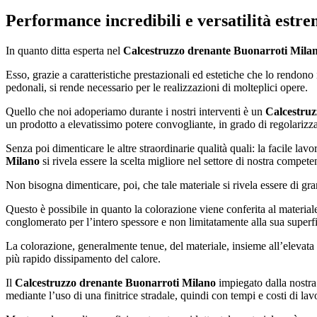
Performance incredibili e versatilità estre
In quanto ditta esperta nel
Calcestruzzo drenante Buonarroti Mila
Esso, grazie a caratteristiche prestazionali ed estetiche che lo rendono 
pedonali, si rende necessario per le realizzazioni di molteplici opere.
Quello che noi adoperiamo durante i nostri interventi è un
Calcestruz
un prodotto a elevatissimo potere convogliante, in grado di regolarizz
Senza poi dimenticare le altre straordinarie qualità quali: la facile lavor
Milano
si rivela essere la scelta migliore nel settore di nostra compete
Non bisogna dimenticare, poi, che tale materiale si rivela essere di gr
Questo è possibile in quanto la colorazione viene conferita al material
conglomerato per l’intero spessore e non limitatamente alla sua superfi
La colorazione, generalmente tenue, del materiale, insieme all’elevata
più rapido dissipamento del calore.
Il
Calcestruzzo drenante Buonarroti Milano
impiegato dalla nostra 
mediante l’uso di una finitrice stradale, quindi con tempi e costi di lav