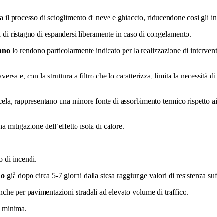
era il processo di scioglimento di neve e ghiaccio, riducendone così gli 
a di ristagno di espandersi liberamente in caso di congelamento.
ano
lo rendono particolarmente indicato per la realizzazione di interventi 
aversa e, con la struttura a filtro che lo caratterizza, limita la necessità 
iscela, rappresentano una minore fonte di assorbimento termico rispetto 
mitigazione dell’effetto isola di calore.
o di incendi.
no
già dopo circa 5-7 giorni dalla stesa raggiunge valori di resistenza suffi
nche per pavimentazioni stradali ad elevato volume di traffico.
e minima.