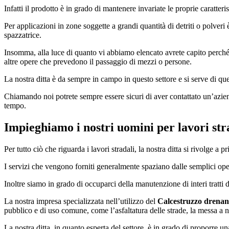
Infatti il prodotto è in grado di mantenere invariate le proprie caratte
Per applicazioni in zone soggette a grandi quantità di detriti o polver
spazzatrice.
Insomma, alla luce di quanto vi abbiamo elencato avrete capito perché
altre opere che prevedono il passaggio di mezzi o persone.
La nostra ditta è da sempre in campo in questo settore e si serve di que
Chiamando noi potrete sempre essere sicuri di aver contattato un’azie
tempo.
Impieghiamo i nostri uomini per lavori stra
Per tutto ciò che riguarda i lavori stradali, la nostra ditta si rivolge 
I servizi che vengono forniti generalmente spaziano dalle semplici opere 
Inoltre siamo in grado di occuparci della manutenzione di interi tratti 
La nostra impresa specializzata nell’utilizzo del
Calcestruzzo drenan
pubblico e di uso comune, come l’asfaltatura delle strade, la messa a no
La nostra ditta, in quanto esperta del settore, è in grado di proporre u