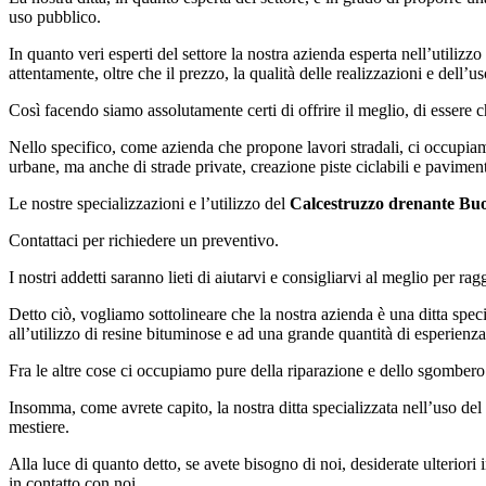
uso pubblico.
In quanto veri esperti del settore la nostra azienda esperta nell’utilizzo
attentamente, oltre che il prezzo, la qualità delle realizzazioni e dell’us
Così facendo siamo assolutamente certi di offrire il meglio, di essere ch
Nello specifico, come azienda che propone lavori stradali, ci occupiamo 
urbane, ma anche di strade private, creazione piste ciclabili e paviment
Le nostre specializzazioni e l’utilizzo del
Calcestruzzo drenante Bu
Contattaci per richiedere un preventivo.
I nostri addetti saranno lieti di aiutarvi e consigliarvi al meglio per r
Detto ciò, vogliamo sottolineare che la nostra azienda è una ditta specia
all’utilizzo di resine bituminose e ad una grande quantità di esperienz
Fra le altre cose ci occupiamo pure della riparazione e dello sgombero d
Insomma, come avrete capito, la nostra ditta specializzata nell’uso del
mestiere.
Alla luce di quanto detto, se avete bisogno di noi, desiderate ulterior
in contatto con noi.