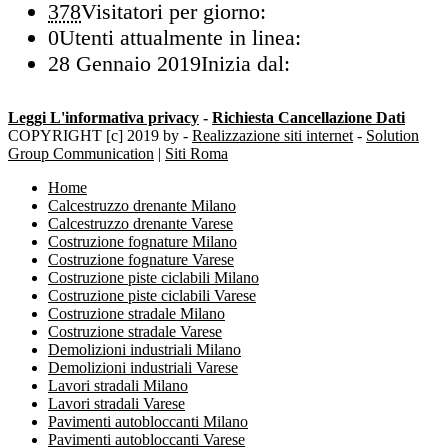
378
Visitatori per giorno:
0
Utenti attualmente in linea:
28 Gennaio 2019
Inizia dal:
Leggi L'informativa privacy
-
Richiesta Cancellazione Dati
COPYRIGHT [c] 2019 by -
Realizzazione siti internet
-
Solution
Group Communication
|
Siti Roma
Home
Calcestruzzo drenante Milano
Calcestruzzo drenante Varese
Costruzione fognature Milano
Costruzione fognature Varese
Costruzione piste ciclabili Milano
Costruzione piste ciclabili Varese
Costruzione stradale Milano
Costruzione stradale Varese
Demolizioni industriali Milano
Demolizioni industriali Varese
Lavori stradali Milano
Lavori stradali Varese
Pavimenti autobloccanti Milano
Pavimenti autobloccanti Varese