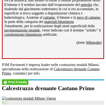
roccia asfaltica; dall’asfalto si estrae il bitume propriamente detto
.
Il bitume è il residuo lasciato dall’evaporazione del
petrolio
che,
risalendo dal giacimento sotterraneo in cui si era accumulato, in
superficie si trova soggetto a degradazione chimica e
batteriologica. Assieme al
catrame
, il bitume e la
pece di catrame
,
fa parte della categoria dei
materiali bituminosi
.
Attualmente, per la realizzazione degli strati superficiali della
pavimentazione stradale
, viene indicato con il termine “asfalto” il
conglomerato bituminoso
artificiale.
(
fonte
Wikipedia
)
P3M Pavimenti è impresa leader nelle costruzioni stradali Milano,
specializzata nella realizzazione di
Calcestruzzo drenante Castano
Primo
, contattaci per info.
Calcestruzzo drenante Castano Primo
9.2