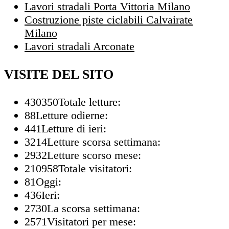
Lavori stradali Porta Vittoria Milano
Costruzione piste ciclabili Calvairate
Milano
Lavori stradali Arconate
VISITE DEL SITO
430350
Totale letture:
88
Letture odierne:
441
Letture di ieri:
3214
Letture scorsa settimana:
2932
Letture scorso mese:
210958
Totale visitatori:
81
Oggi:
436
Ieri:
2730
La scorsa settimana:
2571
Visitatori per mese: