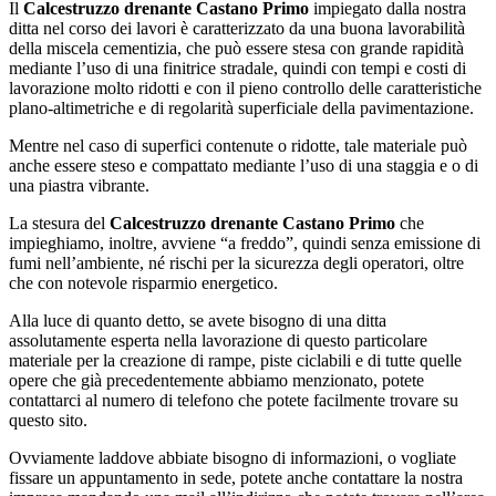
Il
Calcestruzzo drenante Castano Primo
impiegato dalla nostra
ditta nel corso dei lavori è caratterizzato da una buona lavorabilità
della miscela cementizia, che può essere stesa con grande rapidità
mediante l’uso di una finitrice stradale, quindi con tempi e costi di
lavorazione molto ridotti e con il pieno controllo delle caratteristiche
plano-altimetriche e di regolarità superficiale della pavimentazione.
Mentre nel caso di superfici contenute o ridotte, tale materiale può
anche essere steso e compattato mediante l’uso di una staggia e o di
una piastra vibrante.
La stesura del
Calcestruzzo drenante Castano Primo
che
impieghiamo, inoltre, avviene “a freddo”, quindi senza emissione di
fumi nell’ambiente, né rischi per la sicurezza degli operatori, oltre
che con notevole risparmio energetico.
Alla luce di quanto detto, se avete bisogno di una ditta
assolutamente esperta nella lavorazione di questo particolare
materiale per la creazione di rampe, piste ciclabili e di tutte quelle
opere che già precedentemente abbiamo menzionato, potete
contattarci al numero di telefono che potete facilmente trovare su
questo sito.
Ovviamente laddove abbiate bisogno di informazioni, o vogliate
fissare un appuntamento in sede, potete anche contattare la nostra