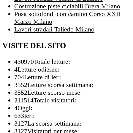
Costruzione piste ciclabili Brera Milano
Posa sottofondi con camion Corso XXII
Marzo Milano
Lavori stradali Taliedo Milano
VISITE DEL SITO
430970
Totale letture:
4
Letture odierne:
704
Letture di ieri:
3552
Letture scorsa settimana:
3552
Letture scorso mese:
211514
Totale visitatori:
4
Oggi:
633
Ieri:
3127
La scorsa settimana:
3127
Visitatori per mese: