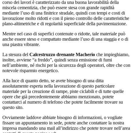
corso dei lavori è caratterizzato da una buona lavorabilità della
miscela cementizia, che può essere stesa con grande rapidità
mediante l’uso di una finitrice stradale, quindi con tempi e costi di
lavorazione molto ridotti e con il pieno controllo delle caratteristiche
plano-altimetriche e di regolarità superficiale della pavimentazione.
Mentre nel caso di superfici contenute o ridotte, tale materiale può
anche essere steso e compattato mediante l’uso di una staggia e o di
una piastra vibrante.
La stesura del
Calcestruzzo drenante Macherio
che impieghiamo,
inoltre, avviene “a freddo”, quindi senza emissione di fumi
nell’ambiente, né rischi per la sicurezza degli operatori, oltre che con
notevole risparmio energetico.
Alla luce di quanto detto, se avete bisogno di una ditta
assolutamente esperta nella lavorazione di questo particolare
materiale per la creazione di rampe, piste ciclabili e di tutte quelle
opere che già precedentemente abbiamo menzionato, potete
contattarci al numero di telefono che potete facilmente trovare su
questo sito.
Ovviamente laddove abbiate bisogno di informazioni, o vogliate
fissare un appuntamento in sede, potete anche contattare la nostra
impresa mandando una mail all’indirizzo che potete trovare nell’area