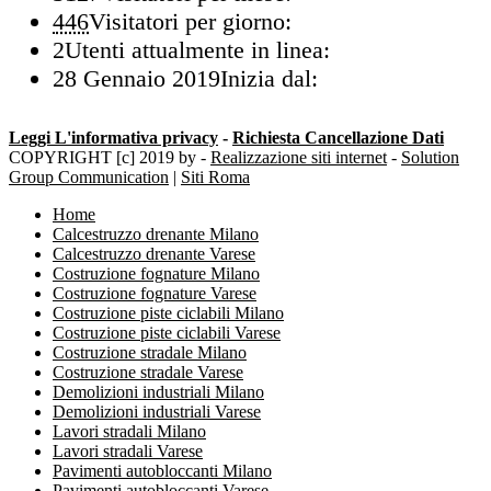
446
Visitatori per giorno:
2
Utenti attualmente in linea:
28 Gennaio 2019
Inizia dal:
Leggi L'informativa privacy
-
Richiesta Cancellazione Dati
COPYRIGHT [c] 2019 by -
Realizzazione siti internet
-
Solution
Group Communication
|
Siti Roma
Home
Calcestruzzo drenante Milano
Calcestruzzo drenante Varese
Costruzione fognature Milano
Costruzione fognature Varese
Costruzione piste ciclabili Milano
Costruzione piste ciclabili Varese
Costruzione stradale Milano
Costruzione stradale Varese
Demolizioni industriali Milano
Demolizioni industriali Varese
Lavori stradali Milano
Lavori stradali Varese
Pavimenti autobloccanti Milano
Pavimenti autobloccanti Varese