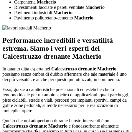
Carpenteria
Macherio
Rivestimenti facciate e pareti ventilate
Macherio
Pavimenti industriali
Macherio
Pavimento poliuretano-cemento
Macherio
Performance incredibili e versatilità
estrema. Siamo i veri esperti del
Calcestruzzo drenante Macherio
In quanto ditta esperta nel
Calcestruzzo drenante Macherio
,
possiamo senza ombra di dubbio affermare che tale materiale è uno
dei più versatili, e anche per questo più utilizzati, in commercio.
Esso, grazie a caratteristiche prestazionali ed estetiche che lo
rendono ideale per un ampio spettro di applicazioni, quali parcheggi,
piste ciclabili, strade e viali, percorsi per impianti sportivi, campi da
golf e zone pedonali, si rende necessario per le realizzazioni di
molteplici opere.
Quello che noi adoperiamo durante i nostri interventi è un
Calcestruzzo drenante Macherio
e fonoassorbente altamente
performante che dà il massimo in tutti i casi in cui vi sia l’esigenza di