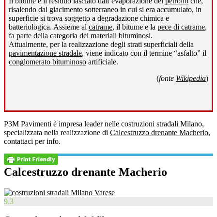
Il bitume è il residuo lasciato dall’evaporazione del
petrolio
che,
risalendo dal giacimento sotterraneo in cui si era accumulato, in
superficie si trova soggetto a degradazione chimica e
batteriologica. Assieme al
catrame
, il bitume e la
pece di catrame
,
fa parte della categoria dei
materiali bituminosi
.
Attualmente, per la realizzazione degli strati superficiali della
pavimentazione stradale
, viene indicato con il termine “asfalto” il
conglomerato bituminoso
artificiale.
(
fonte
Wikipedia
)
P3M Pavimenti è impresa leader nelle costruzioni stradali Milano,
specializzata nella realizzazione di
Calcestruzzo drenante Macherio
,
contattaci per info.
Calcestruzzo drenante Macherio
9.3