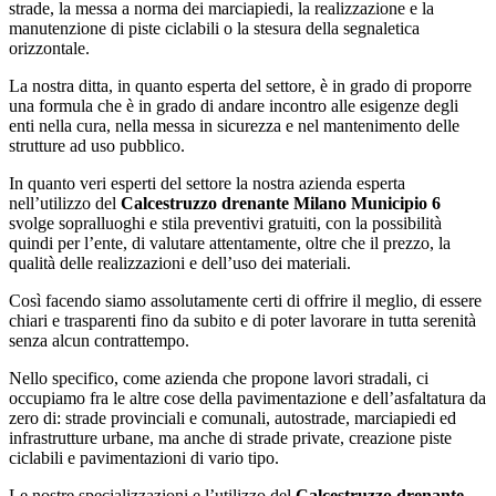
strade, la messa a norma dei marciapiedi, la realizzazione e la
manutenzione di piste ciclabili o la stesura della segnaletica
orizzontale.
La nostra ditta, in quanto esperta del settore, è in grado di proporre
una formula che è in grado di andare incontro alle esigenze degli
enti nella cura, nella messa in sicurezza e nel mantenimento delle
strutture ad uso pubblico.
In quanto veri esperti del settore la nostra azienda esperta
nell’utilizzo del
Calcestruzzo drenante Milano Municipio 6
svolge sopralluoghi e stila preventivi gratuiti, con la possibilità
quindi per l’ente, di valutare attentamente, oltre che il prezzo, la
qualità delle realizzazioni e dell’uso dei materiali.
Così facendo siamo assolutamente certi di offrire il meglio, di essere
chiari e trasparenti fino da subito e di poter lavorare in tutta serenità
senza alcun contrattempo.
Nello specifico, come azienda che propone lavori stradali, ci
occupiamo fra le altre cose della pavimentazione e dell’asfaltatura da
zero di: strade provinciali e comunali, autostrade, marciapiedi ed
infrastrutture urbane, ma anche di strade private, creazione piste
ciclabili e pavimentazioni di vario tipo.
Le nostre specializzazioni e l’utilizzo del
Calcestruzzo drenante