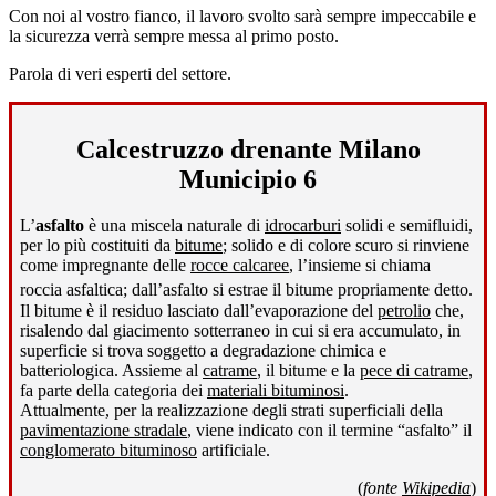
Con noi al vostro fianco, il lavoro svolto sarà sempre impeccabile e
la sicurezza verrà sempre messa al primo posto.
Parola di veri esperti del settore.
Calcestruzzo drenante Milano
Municipio 6
L’
asfalto
è una miscela naturale di
idrocarburi
solidi e semifluidi,
per lo più costituiti da
bitume
; solido e di colore scuro si rinviene
come impregnante delle
rocce calcaree
, l’insieme si chiama
roccia asfaltica; dall’asfalto si estrae il bitume propriamente detto
.
Il bitume è il residuo lasciato dall’evaporazione del
petrolio
che,
risalendo dal giacimento sotterraneo in cui si era accumulato, in
superficie si trova soggetto a degradazione chimica e
batteriologica. Assieme al
catrame
, il bitume e la
pece di catrame
,
fa parte della categoria dei
materiali bituminosi
.
Attualmente, per la realizzazione degli strati superficiali della
pavimentazione stradale
, viene indicato con il termine “asfalto” il
conglomerato bituminoso
artificiale.
(
fonte
Wikipedia
)