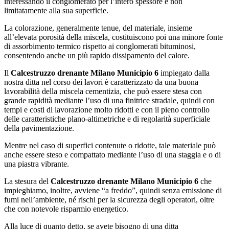
interessando il conglomerato per l’intero spessore e non
limitatamente alla sua superficie.
La colorazione, generalmente tenue, del materiale, insieme
all’elevata porosità della miscela, costituiscono poi una minore fonte
di assorbimento termico rispetto ai conglomerati bituminosi,
consentendo anche un più rapido dissipamento del calore.
Il
Calcestruzzo drenante Milano Municipio 6
impiegato dalla
nostra ditta nel corso dei lavori è caratterizzato da una buona
lavorabilità della miscela cementizia, che può essere stesa con
grande rapidità mediante l’uso di una finitrice stradale, quindi con
tempi e costi di lavorazione molto ridotti e con il pieno controllo
delle caratteristiche plano-altimetriche e di regolarità superficiale
della pavimentazione.
Mentre nel caso di superfici contenute o ridotte, tale materiale può
anche essere steso e compattato mediante l’uso di una staggia e o di
una piastra vibrante.
La stesura del
Calcestruzzo drenante Milano Municipio 6
che
impieghiamo, inoltre, avviene “a freddo”, quindi senza emissione di
fumi nell’ambiente, né rischi per la sicurezza degli operatori, oltre
che con notevole risparmio energetico.
Alla luce di quanto detto, se avete bisogno di una ditta