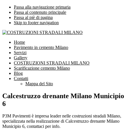
Passa alla navigazione primaria
Passa al contenuto principale
Passa al piè di pagina
Skip to footer navigation
COSTRUZIONI STRADALI MILANO
Impresa leader nelle costruzioni stradali Milano
Home
Pavimento in cemento Milano
Servizi
Gallery
COSTRUZIONI STRADALI MILANO
Scarificazione cemento Milano
Blog
Contatti
Mappa del Sito
Calcestruzzo drenante Milano Municipio
6
P3M Pavimenti è impresa leader nelle costruzioni stradali Milano,
specializzata nella realizzazione di Calcestruzzo drenante Milano
Municipio 6, contattaci per info.