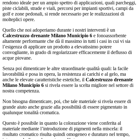
rendono ideale per un ampio spettro di applicazioni, quali parcheggi,
piste ciclabili, strade e viali, percorsi per impianti sportivi, campi da
golf e zone pedonali, si rende necessario per le realizzazioni di
molteplici opere.
Quello che noi adoperiamo durante i nostri interventi è un
Calcestruzzo drenante Milano Municipio 6
e fonoassorbente
altamente performante che dà il massimo in tutti i casi in cui vi sia
l’esigenza di applicare un prodotto a elevatissimo potere
convogliante, in grado di regolarizzare efficacemente il deflusso di
acque piovane.
Senza poi dimenticare le altre straordinarie qualità quali: la facile
lavorabilità e posa in opera, la resistenza ai carichi e al gelo, ma
anche le elevate caratteristiche estetiche, il
Calcestruzzo drenante
Milano Municipio 6
si rivela essere la scelta migliore nel settore di
nostra competenza.
Non bisogna dimenticare, poi, che tale materiale si rivela essere di
grande aiuto anche grazie alla possibilità di essere pigmentato in
qualunque tonalità cromatica.
Questo è possibile in quanto la colorazione viene conferita al
materiale mediante l’introduzione di pigmenti nella miscela: il
risultato cromatico risulta quindi omogeneo e duraturo nel tempo,