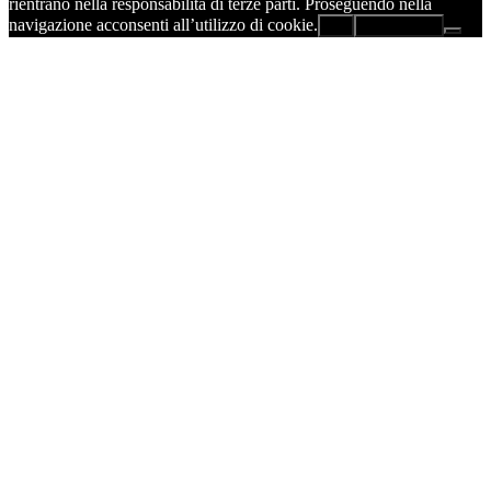
rientrano nella responsabilità di terze parti. Proseguendo nella
navigazione acconsenti all’utilizzo di cookie.
Ok
Leggi di più