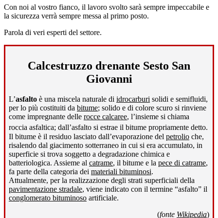
Con noi al vostro fianco, il lavoro svolto sarà sempre impeccabile e
la sicurezza verrà sempre messa al primo posto.
Parola di veri esperti del settore.
Calcestruzzo drenante Sesto San
Giovanni
L’
asfalto
è una miscela naturale di
idrocarburi
solidi e semifluidi,
per lo più costituiti da
bitume
; solido e di colore scuro si rinviene
come impregnante delle
rocce calcaree
, l’insieme si chiama
roccia asfaltica; dall’asfalto si estrae il bitume propriamente detto
.
Il bitume è il residuo lasciato dall’evaporazione del
petrolio
che,
risalendo dal giacimento sotterraneo in cui si era accumulato, in
superficie si trova soggetto a degradazione chimica e
batteriologica. Assieme al
catrame
, il bitume e la
pece di catrame
,
fa parte della categoria dei
materiali bituminosi
.
Attualmente, per la realizzazione degli strati superficiali della
pavimentazione stradale
, viene indicato con il termine “asfalto” il
conglomerato bituminoso
artificiale.
(
fonte
Wikipedia
)