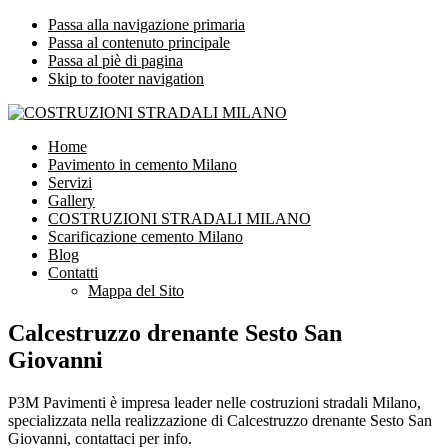
Passa alla navigazione primaria
Passa al contenuto principale
Passa al piè di pagina
Skip to footer navigation
COSTRUZIONI STRADALI MILANO
Impresa leader nelle costruzioni stradali Milano
Home
Pavimento in cemento Milano
Servizi
Gallery
COSTRUZIONI STRADALI MILANO
Scarificazione cemento Milano
Blog
Contatti
Mappa del Sito
Calcestruzzo drenante Sesto San
Giovanni
P3M Pavimenti è impresa leader nelle costruzioni stradali Milano,
specializzata nella realizzazione di Calcestruzzo drenante Sesto San
Giovanni, contattaci per info.