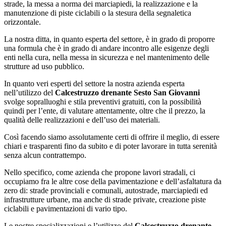
strade, la messa a norma dei marciapiedi, la realizzazione e la
manutenzione di piste ciclabili o la stesura della segnaletica
orizzontale.
La nostra ditta, in quanto esperta del settore, è in grado di proporre
una formula che è in grado di andare incontro alle esigenze degli
enti nella cura, nella messa in sicurezza e nel mantenimento delle
strutture ad uso pubblico.
In quanto veri esperti del settore la nostra azienda esperta
nell’utilizzo del
Calcestruzzo drenante Sesto San Giovanni
svolge sopralluoghi e stila preventivi gratuiti, con la possibilità
quindi per l’ente, di valutare attentamente, oltre che il prezzo, la
qualità delle realizzazioni e dell’uso dei materiali.
Così facendo siamo assolutamente certi di offrire il meglio, di essere
chiari e trasparenti fino da subito e di poter lavorare in tutta serenità
senza alcun contrattempo.
Nello specifico, come azienda che propone lavori stradali, ci
occupiamo fra le altre cose della pavimentazione e dell’asfaltatura da
zero di: strade provinciali e comunali, autostrade, marciapiedi ed
infrastrutture urbane, ma anche di strade private, creazione piste
ciclabili e pavimentazioni di vario tipo.
Le nostre specializzazioni e l’utilizzo del
Calcestruzzo drenante