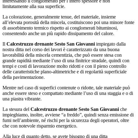
interessando il conglomerato per l’intero spessore e non
limitatamente alla sua superficie.
La colorazione, generalmente tenue, del materiale, insieme
all’elevata porosità della miscela, costituiscono poi una minore fonte
di assorbimento termico rispetto ai conglomerati bituminosi,
consentendo anche un più rapido dissipamento del calore.
Il
Calcestruzzo drenante Sesto San Giovanni
impiegato dalla
nostra ditta nel corso dei lavori è caratterizzato da una buona
lavorabilità della miscela cementizia, che può essere stesa con
grande rapidità mediante l’uso di una finitrice stradale, quindi con
tempi e costi di lavorazione molto ridotti e con il pieno controllo
delle caratteristiche plano-altimetriche e di regolarità superficiale
della pavimentazione.
Mentre nel caso di superfici contenute o ridotte, tale materiale può
anche essere steso e compattato mediante l’uso di una staggia e o di
una piastra vibrante.
La stesura del
Calcestruzzo drenante Sesto San Giovanni
che
impieghiamo, inoltre, avviene “a freddo”, quindi senza emissione di
fumi nell’ambiente, né rischi per la sicurezza degli operatori, oltre
che con notevole risparmio energetico.
Alla luce di quanto detto, se avete bisogno di una ditta