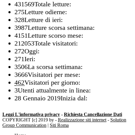
431569
Totale letture:
275
Letture odierne:
328
Letture di ieri:
3987
Letture scorsa settimana:
4151
Letture scorso mese:
212053
Totale visitatori:
272
Oggi:
271
Ieri:
3506
La scorsa settimana:
3666
Visitatori per mese:
462
Visitatori per giorno:
3
Utenti attualmente in linea:
28 Gennaio 2019
Inizia dal:
Leggi L'informativa privacy
-
Richiesta Cancellazione Dati
COPYRIGHT [c] 2019 by -
Realizzazione siti internet
-
Solution
Group Communication
|
Siti Roma