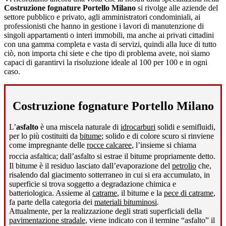
Costruzione fognature Portello Milano
si rivolge alle aziende del
settore pubblico e privato, agli amministratori condominiali, ai
professionisti che hanno in gestione i lavori di manutenzione di
singoli appartamenti o interi immobili, ma anche ai privati cittadini
con una gamma completa e vasta di servizi, quindi alla luce di tutto
ciò, non importa chi siete e che tipo di problema avete, noi siamo
capaci di garantirvi la risoluzione ideale al 100 per 100 e in ogni
caso.
Costruzione fognature Portello Milano
L’
asfalto
è una miscela naturale di
idrocarburi
solidi e semifluidi,
per lo più costituiti da
bitume
; solido e di colore scuro si rinviene
come impregnante delle
rocce calcaree
, l’insieme si chiama
roccia asfaltica; dall’asfalto si estrae il bitume propriamente detto
.
Il bitume è il residuo lasciato dall’evaporazione del
petrolio
che,
risalendo dal giacimento sotterraneo in cui si era accumulato, in
superficie si trova soggetto a degradazione chimica e
batteriologica. Assieme al
catrame
, il bitume e la
pece di catrame
,
fa parte della categoria dei
materiali bituminosi
.
Attualmente, per la realizzazione degli strati superficiali della
pavimentazione stradale
, viene indicato con il termine “asfalto” il