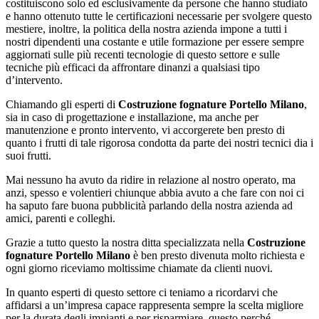
costituiscono solo ed esclusivamente da persone che hanno studiato
e hanno ottenuto tutte le certificazioni necessarie per svolgere questo
mestiere, inoltre, la politica della nostra azienda impone a tutti i
nostri dipendenti una costante e utile formazione per essere sempre
aggiornati sulle più recenti tecnologie di questo settore e sulle
tecniche più efficaci da affrontare dinanzi a qualsiasi tipo
d’intervento.
Chiamando gli esperti di
Costruzione fognature Portello Milano
,
sia in caso di progettazione e installazione, ma anche per
manutenzione e pronto intervento, vi accorgerete ben presto di
quanto i frutti di tale rigorosa condotta da parte dei nostri tecnici dia i
suoi frutti.
Mai nessuno ha avuto da ridire in relazione al nostro operato, ma
anzi, spesso e volentieri chiunque abbia avuto a che fare con noi ci
ha saputo fare buona pubblicità parlando della nostra azienda ad
amici, parenti e colleghi.
Grazie a tutto questo la nostra ditta specializzata nella
Costruzione
fognature Portello Milano
è ben presto divenuta molto richiesta e
ogni giorno riceviamo moltissime chiamate da clienti nuovi.
In quanto esperti di questo settore ci teniamo a ricordarvi che
affidarsi a un’impresa capace rappresenta sempre la scelta migliore
per la durata degli impianti e per risparmiare, questo perché