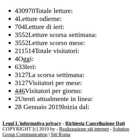
430970
Totale letture:
4
Letture odierne:
704
Letture di ieri:
3552
Letture scorsa settimana:
3552
Letture scorso mese:
211514
Totale visitatori:
4
Oggi:
633
Ieri:
3127
La scorsa settimana:
3127
Visitatori per mese:
446
Visitatori per giorno:
2
Utenti attualmente in linea:
28 Gennaio 2019
Inizia dal:
Leggi L'informativa privacy
-
Richiesta Cancellazione Dati
COPYRIGHT [c] 2019 by -
Realizzazione siti internet
-
Solution
Group Communication
|
Siti Roma