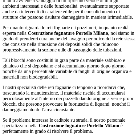
Il tutto avviene a vantaggio di un ripristino veloce di tutti gli
ambienti interessati e delle funzionalità, eventualmente supportate
anche da interventi di carattere edile per il consolidamento di
strutture che possono risultare danneggiate in maniera irrimediabile.
Per quanto riguarda le reti fognarie e i pozzi neri, in quanto realtà
esperta nella
Costruzione fognature Portello Milano
, noi siamo in
grado di prenderci cura anche del lavaggio periodico della rete stessa
che consiste nella rimozione dei depositi solidi che riducono
progressivamente la sezione utile di passaggio delle tubazioni.
Tali blocchi sono costituiti in gran parte da materiale sabbioso e
ghiaioso che si depositano e si accumulano giorno dopo giorno,
nonché da una percentuale variabile di fanghi di origine organica e
materiali non biodegradabili.
I nostri specialisti delle reti fognarie ci tengono a ricordarvi che,
trascurando la manutenzione, il materiale rischia di accumularsi
pericolosamente all’interno dei pozzetti dando origine a veri e propri
blocchi che possono provocare la fuoriuscita di liquami, nonché il
danneggiamento dell’area circostante.
Se il problema interessa le caditoie su strada, il nostro personale
specializzato nella
Costruzione fognature Portello Milano
è
perfettamente in grado di risolvere il problema.