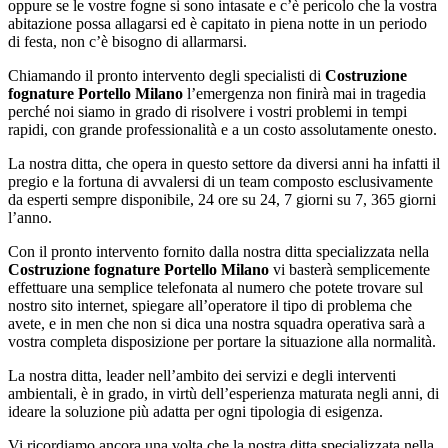
oppure se le vostre fogne si sono intasate e c’è pericolo che la vostra
abitazione possa allagarsi ed è capitato in piena notte in un periodo
di festa, non c’è bisogno di allarmarsi.
Chiamando il pronto intervento degli specialisti di
Costruzione
fognature Portello Milano
l’emergenza non finirà mai in tragedia
perché noi siamo in grado di risolvere i vostri problemi in tempi
rapidi, con grande professionalità e a un costo assolutamente onesto.
La nostra ditta, che opera in questo settore da diversi anni ha infatti il
pregio e la fortuna di avvalersi di un team composto esclusivamente
da esperti sempre disponibile, 24 ore su 24, 7 giorni su 7, 365 giorni
l’anno.
Con il pronto intervento fornito dalla nostra ditta specializzata nella
Costruzione fognature Portello Milano
vi basterà semplicemente
effettuare una semplice telefonata al numero che potete trovare sul
nostro sito internet, spiegare all’operatore il tipo di problema che
avete, e in men che non si dica una nostra squadra operativa sarà a
vostra completa disposizione per portare la situazione alla normalità.
La nostra ditta, leader nell’ambito dei servizi e degli interventi
ambientali, è in grado, in virtù dell’esperienza maturata negli anni, di
ideare la soluzione più adatta per ogni tipologia di esigenza.
Vi ricordiamo ancora una volta che la nostra ditta specializzata nella