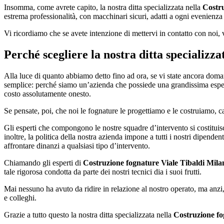
Insomma, come avrete capito, la nostra ditta specializzata nella
Costru
estrema professionalità, con macchinari sicuri, adatti a ogni evenienza 
Vi ricordiamo che se avete intenzione di mettervi in contatto con noi,
Perché scegliere la nostra ditta specializz
Alla luce di quanto abbiamo detto fino ad ora, se vi state ancora doma
semplice: perché siamo un’azienda che possiede una grandissima esperien
costo assolutamente onesto.
Se pensate, poi, che noi le fognature le progettiamo e le costruiamo, c
Gli esperti che compongono le nostre squadre d’intervento si costituis
inoltre, la politica della nostra azienda impone a tutti i nostri dipende
affrontare dinanzi a qualsiasi tipo d’intervento.
Chiamando gli esperti di
Costruzione fognature Viale Tibaldi Mila
tale rigorosa condotta da parte dei nostri tecnici dia i suoi frutti.
Mai nessuno ha avuto da ridire in relazione al nostro operato, ma anzi,
e colleghi.
Grazie a tutto questo la nostra ditta specializzata nella
Costruzione fo