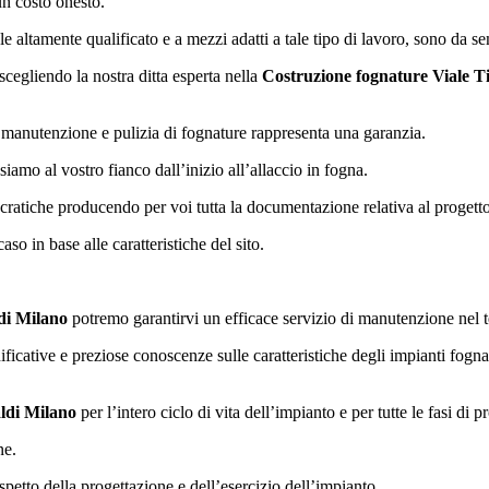
un costo onesto.
 altamente qualificato e a mezzi adatti a tale tipo di lavoro, sono da se
, scegliendo la nostra ditta esperta nella
Costruzione fognature Viale T
, manutenzione e pulizia di fognature rappresenta una garanzia.
siamo al vostro fianco dall’inizio all’allaccio in fogna.
ratiche producendo per voi tutta la documentazione relativa al progetto,
so in base alle caratteristiche del sito.
di Milano
potremo garantirvi un efficace servizio di manutenzione nel tem
icative e preziose conoscenze sulle caratteristiche degli impianti fognar
ldi Milano
per l’intero ciclo di vita dell’impianto e per tutte le fasi di 
ne.
spetto della progettazione e dell’esercizio dell’impianto.