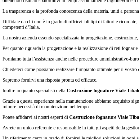
ottenendo risultati sbalorditivi in tempi assolutamente ragionevoli e a 
La trasparenza e la profonda conoscenza della materia, uniti a personale
Diffidate da chi non è in grado di offrirvi tali tipi di fattori e ricordate
competenti d’Italia.
La nostra azienda essendo specializzata in progettazione, costruzione
Per quanto riguarda la progettazione e la realizzazione di reti fognarie 
Forniamo tutta l’assistenza anche nelle procedure amministrativo-buroc
Chiedeteci come possiamo realizzare l’impianto ottimale per il vostro ca
Sapremo fornirvi una risposta pronta ed efficace.
Inoltre in quanto specialisti della
Costruzione fognature Viale Tibal
Grazie a questa esperienza nella manutenzione abbiamo acquisito signif
minore necessità di manutenzione nel tempo.
Potete affidarvi ai nostri esperti di
Costruzione fognature Viale Tiba
Avrete un unico referente e responsabile in tutti gli aspetti della gestio
Un riferimento certo in grado di fornirvi le migliori soluzioni in ogni a