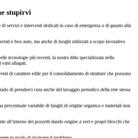
me stupirvi
e di servizi e interventi dedicati in caso di emergenza o di guasto alla
nterrati e box auto, ma anche di luoghi utilizzati a scopo lavorativo
le tecnologie più recenti, la nostra ditta specializzata nella
 vani allagati.
venti di carattere edile per il consolidamento di strutture che possono
grado di prenderci cura anche del lavaggio periodico della rete stessa
a percentuale variabile di fanghi di origine organica e materiali non
nte all’interno dei pozzetti dando origine a veri e propri blocchi che
ente in grado di risolvere il problema.