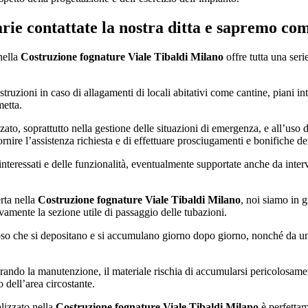
arie contattate la nostra ditta e sapremo co
nella
Costruzione fognature Viale Tibaldi Milano
offre tutta una seri
ostruzioni in caso di allagamenti di locali abitativi come cantine, piani i
metta.
to, soprattutto nella gestione delle situazioni di emergenza, e all’uso del
nire l’assistenza richiesta e di effettuare prosciugamenti e bonifiche dei
i interessati e delle funzionalità, eventualmente supportate anche da inter
erta nella
Costruzione fognature Viale Tibaldi Milano
, noi siamo in 
vamente la sezione utile di passaggio delle tubazioni.
aioso che si depositano e si accumulano giorno dopo giorno, nonché da un
ascurando la manutenzione, il materiale rischia di accumularsi pericolosame
dell’area circostante.
alizzato nella
Costruzione fognature Viale Tibaldi Milano
è perfettam