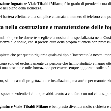
zione fognature Viale Tibaldi Milano
, è in grado di prendersi cura d
e nel pieno della sicurezza.
 vi basterà effettuare una semplice chiamata al numero di telefono che po
ata nella costruzione e manutenzione delle f
ndando perché dovreste scegliere la nostra ditta specializzata nella
Cost
za alle spalle, che si prende cura della propria clientela con professio
apirete che per quanto riguarda qualsiasi tipo d’intervento la nostra imp
cono solo ed esclusivamente da persone che hanno studiato e hanno ottenu
nti una costante e utile formazione per essere sempre aggiornati sulle più 
no
, sia in caso di progettazione e installazione, ma anche per manutenzio
 spesso e volentieri chiunque abbia avuto a che fare con noi ci ha saput
gnature Viale Tibaldi Milano
è ben presto divenuta molto richiesta e 