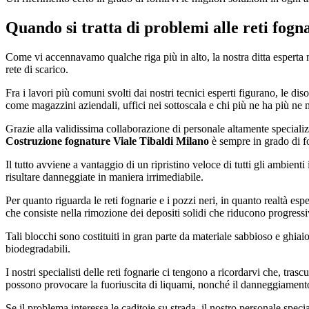
Quando si tratta di problemi alle reti fogn
Come vi accennavamo qualche riga più in alto, la nostra ditta esperta 
rete di scarico.
Fra i lavori più comuni svolti dai nostri tecnici esperti figurano, le dis
come magazzini aziendali, uffici nei sottoscala e chi più ne ha più ne 
Grazie alla validissima collaborazione di personale altamente specializza
Costruzione fognature Viale Tibaldi Milano
è sempre in grado di for
Il tutto avviene a vantaggio di un ripristino veloce di tutti gli ambient
risultare danneggiate in maniera irrimediabile.
Per quanto riguarda le reti fognarie e i pozzi neri, in quanto realtà esp
che consiste nella rimozione dei depositi solidi che riducono progressi
Tali blocchi sono costituiti in gran parte da materiale sabbioso e ghi
biodegradabili.
I nostri specialisti delle reti fognarie ci tengono a ricordarvi che, tr
possono provocare la fuoriuscita di liquami, nonché il danneggiamento 
Se il problema interessa le caditoie su strada, il nostro personale speci