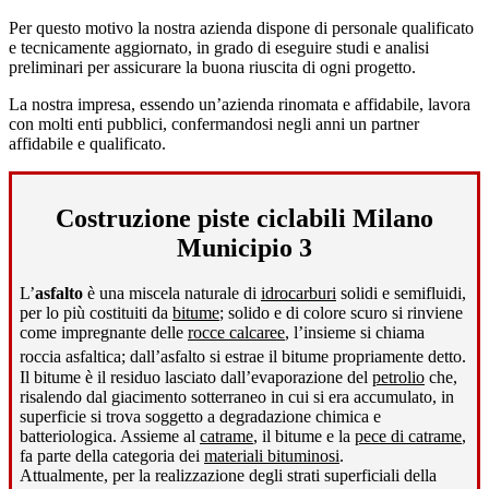
Per questo motivo la nostra azienda dispone di personale qualificato
e tecnicamente aggiornato, in grado di eseguire studi e analisi
preliminari per assicurare la buona riuscita di ogni progetto.
La nostra impresa, essendo un’azienda rinomata e affidabile, lavora
con molti enti pubblici, confermandosi negli anni un partner
affidabile e qualificato.
Costruzione piste ciclabili Milano
Municipio 3
L’
asfalto
è una miscela naturale di
idrocarburi
solidi e semifluidi,
per lo più costituiti da
bitume
; solido e di colore scuro si rinviene
come impregnante delle
rocce calcaree
, l’insieme si chiama
roccia asfaltica; dall’asfalto si estrae il bitume propriamente detto
.
Il bitume è il residuo lasciato dall’evaporazione del
petrolio
che,
risalendo dal giacimento sotterraneo in cui si era accumulato, in
superficie si trova soggetto a degradazione chimica e
batteriologica. Assieme al
catrame
, il bitume e la
pece di catrame
,
fa parte della categoria dei
materiali bituminosi
.
Attualmente, per la realizzazione degli strati superficiali della