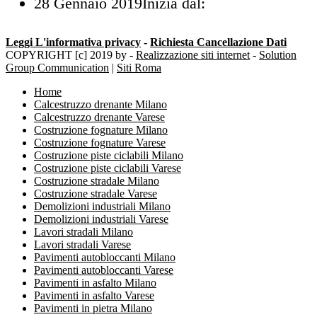
28 Gennaio 2019
Inizia dal:
Leggi L'informativa privacy
-
Richiesta Cancellazione Dati
COPYRIGHT [c] 2019 by -
Realizzazione siti internet
-
Solution
Group Communication
|
Siti Roma
Home
Calcestruzzo drenante Milano
Calcestruzzo drenante Varese
Costruzione fognature Milano
Costruzione fognature Varese
Costruzione piste ciclabili Milano
Costruzione piste ciclabili Varese
Costruzione stradale Milano
Costruzione stradale Varese
Demolizioni industriali Milano
Demolizioni industriali Varese
Lavori stradali Milano
Lavori stradali Varese
Pavimenti autobloccanti Milano
Pavimenti autobloccanti Varese
Pavimenti in asfalto Milano
Pavimenti in asfalto Varese
Pavimenti in pietra Milano