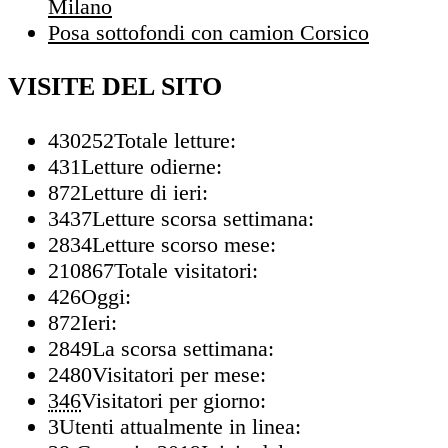
Milano
Posa sottofondi con camion Corsico
VISITE DEL SITO
430252
Totale letture:
431
Letture odierne:
872
Letture di ieri:
3437
Letture scorsa settimana:
2834
Letture scorso mese:
210867
Totale visitatori:
426
Oggi:
872
Ieri:
2849
La scorsa settimana:
2480
Visitatori per mese:
346
Visitatori per giorno:
3
Utenti attualmente in linea: