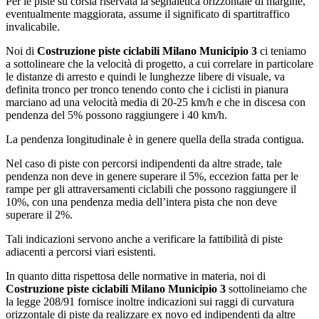
Per le piste su corsia riservata la segnaletica orizzontale di margine,
eventualmente maggiorata, assume il significato di spartitraffico
invalicabile.
Noi di
Costruzione piste ciclabili Milano Municipio 3
ci teniamo
a sottolineare che la velocità di progetto, a cui correlare in particolare
le distanze di arresto e quindi le lunghezze libere di visuale, va
definita tronco per tronco tenendo conto che i ciclisti in pianura
marciano ad una velocità media di 20-25 km/h e che in discesa con
pendenza del 5% possono raggiungere i 40 km/h.
La pendenza longitudinale è in genere quella della strada contigua.
Nel caso di piste con percorsi indipendenti da altre strade, tale
pendenza non deve in genere superare il 5%, eccezion fatta per le
rampe per gli attraversamenti ciclabili che possono raggiungere il
10%, con una pendenza media dell’intera pista che non deve
superare il 2%.
Tali indicazioni servono anche a verificare la fattibilità di piste
adiacenti a percorsi viari esistenti.
In quanto ditta rispettosa delle normative in materia, noi di
Costruzione piste ciclabili Milano Municipio 3
sottolineiamo che
la legge 208/91 fornisce inoltre indicazioni sui raggi di curvatura
orizzontale di piste da realizzare ex novo ed indipendenti da altre