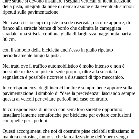
altre strade si devono installare i segnali verticali di identificazione
della pista, integrati da linee di demarcazione e da eventuali simboli
ripetuti sulla pavimentazione.
Nel caso ci si occupi di piste in sede riservata, occorre apporre, di
fianco alla striscia bianca di bordo che delimita la carreggiata
stradale, una striscia continua gialla di larghezza maggiorata pari a
30 cm.
con il simbolo della bicicletta anch’esso in giallo ripetuto
periodicamente lungo la pista.
Nei tratti ove il traffico automobilistico è molto intenso e non è
possibile realizzare piste in sede propria, oltre alla succitata
segnaletica è possibile ricorrere a dissuasori di tipo meccanico.
In corrispondenza degli incroci inoltre è sempre bene apporre sulla
pavimentazione il simbolo di “dare la precedenza” lasciando sempre
questa ai veicoli per evitare pericoli nel caso contrario.
In corrispondenza di incroci con semaforo sarebbe opportuno
installare lanterne semaforiche per biciclette per evitare confusioni
con quelle per i pedoni.
Questi accorgimenti che noi di costruire piste ciclabili utilizziamo in
maniera certosina, fanno si che la realizzazione dell’opera venga