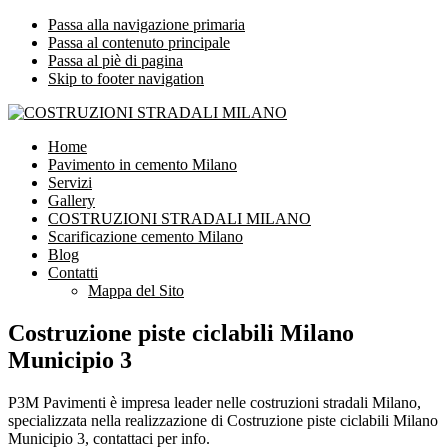
Passa alla navigazione primaria
Passa al contenuto principale
Passa al piè di pagina
Skip to footer navigation
COSTRUZIONI STRADALI MILANO
Impresa leader nelle costruzioni stradali Milano
Home
Pavimento in cemento Milano
Servizi
Gallery
COSTRUZIONI STRADALI MILANO
Scarificazione cemento Milano
Blog
Contatti
Mappa del Sito
Costruzione piste ciclabili Milano
Municipio 3
P3M Pavimenti è impresa leader nelle costruzioni stradali Milano,
specializzata nella realizzazione di Costruzione piste ciclabili Milano
Municipio 3, contattaci per info.