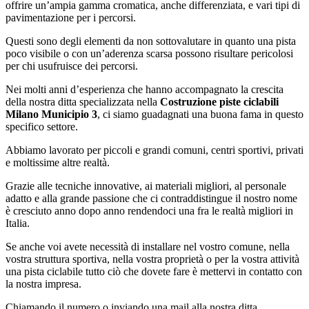
offrire un’ampia gamma cromatica, anche differenziata, e vari tipi di
pavimentazione per i percorsi.
Questi sono degli elementi da non sottovalutare in quanto una pista
poco visibile o con un’aderenza scarsa possono risultare pericolosi
per chi usufruisce dei percorsi.
Nei molti anni d’esperienza che hanno accompagnato la crescita
della nostra ditta specializzata nella
Costruzione piste ciclabili
Milano Municipio 3
, ci siamo guadagnati una buona fama in questo
specifico settore.
Abbiamo lavorato per piccoli e grandi comuni, centri sportivi, privati
e moltissime altre realtà.
Grazie alle tecniche innovative, ai materiali migliori, al personale
adatto e alla grande passione che ci contraddistingue il nostro nome
è cresciuto anno dopo anno rendendoci una fra le realtà migliori in
Italia.
Se anche voi avete necessità di installare nel vostro comune, nella
vostra struttura sportiva, nella vostra proprietà o per la vostra attività
una pista ciclabile tutto ciò che dovete fare è mettervi in contatto con
la nostra impresa.
Chiamando il numero o inviando una mail alla nostra ditta