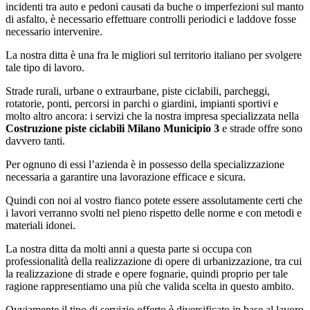
incidenti tra auto e pedoni causati da buche o imperfezioni sul manto
di asfalto, è necessario effettuare controlli periodici e laddove fosse
necessario intervenire.
La nostra ditta è una fra le migliori sul territorio italiano per svolgere
tale tipo di lavoro.
Strade rurali, urbane o extraurbane, piste ciclabili, parcheggi,
rotatorie, ponti, percorsi in parchi o giardini, impianti sportivi e
molto altro ancora: i servizi che la nostra impresa specializzata nella
Costruzione piste ciclabili Milano Municipio 3
e strade offre sono
davvero tanti.
Per ognuno di essi l’azienda è in possesso della specializzazione
necessaria a garantire una lavorazione efficace e sicura.
Quindi con noi al vostro fianco potete essere assolutamente certi che
i lavori verranno svolti nel pieno rispetto delle norme e con metodi e
materiali idonei.
La nostra ditta da molti anni a questa parte si occupa con
professionalità della realizzazione di opere di urbanizzazione, tra cui
la realizzazione di strade e opere fognarie, quindi proprio per tale
ragione rappresentiamo una più che valida scelta in questo ambito.
Ovviamente il tipo di servizio offerto è diversificato in base al lavoro