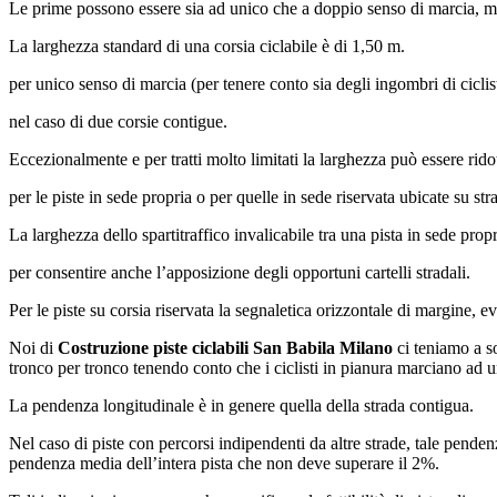
Le prime possono essere sia ad unico che a doppio senso di marcia, me
La larghezza standard di una corsia ciclabile è di 1,50 m.
per unico senso di marcia (per tenere conto sia degli ingombri di ciclista
nel caso di due corsie contigue.
Eccezionalmente e per tratti molto limitati la larghezza può essere rido
per le piste in sede propria o per quelle in sede riservata ubicate su st
La larghezza dello spartitraffico invalicabile tra una pista in sede pro
per consentire anche l’apposizione degli opportuni cartelli stradali.
Per le piste su corsia riservata la segnaletica orizzontale di margine, e
Noi di
Costruzione piste ciclabili San Babila Milano
ci teniamo a so
tronco per tronco tenendo conto che i ciclisti in pianura marciano a
La pendenza longitudinale è in genere quella della strada contigua.
Nel caso di piste con percorsi indipendenti da altre strade, tale pende
pendenza media dell’intera pista che non deve superare il 2%.