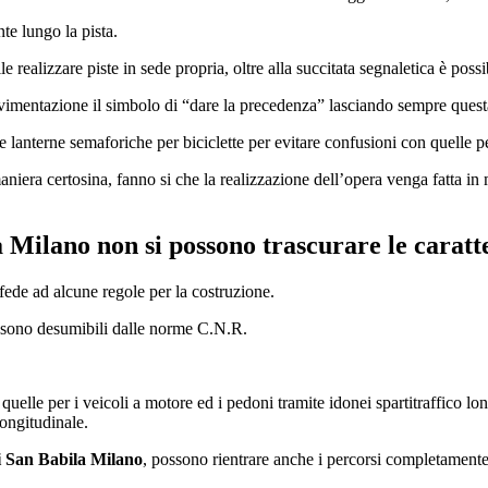
te lungo la pista.
le realizzare piste in sede propria, oltre alla succitata segnaletica è poss
imentazione il simbolo di “dare la precedenza” lasciando sempre questa a
 lanterne semaforiche per biciclette per evitare confusioni con quelle pe
maniera certosina, fanno si che la realizzazione dell’opera venga fatta in
la Milano
non si possono trascurare le caratt
 fede ad alcune regole per la costruzione.
li sono desumibili dalle norme C.N.R.
uelle per i veicoli a motore ed i pedoni tramite idonei spartitraffico long
longitudinale.
li San Babila Milano
, possono rientrare anche i percorsi completamente