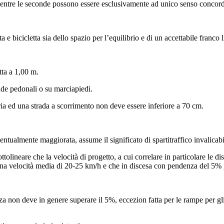
ntre le seconde possono essere esclusivamente ad unico senso concorde a
 e bicicletta sia dello spazio per l’equilibrio e di un accettabile franco 
tta a 1,00 m.
rade pedonali o su marciapiedi.
pria ed una strada a scorrimento non deve essere inferiore a 70 cm.
ventualmente maggiorata, assume il significato di spartitraffico invalicabi
ttolineare che la velocità di progetto, a cui correlare in particolare le di
d una velocità media di 20-25 km/h e che in discesa con pendenza del 5%
nza non deve in genere superare il 5%, eccezion fatta per le rampe per g