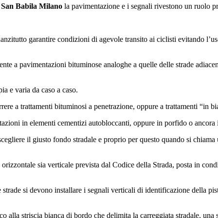
li San Babila Milano
la pavimentazione e i segnali rivestono un ruolo pr
zitutto garantire condizioni di agevole transito ai ciclisti evitando l’us
mente a pavimentazioni bituminose analoghe a quelle delle strade adiacen
pia e varia da caso a caso.
rere a trattamenti bituminosi a penetrazione, oppure a trattamenti “in bi
ntazioni in elementi cementizi autobloccanti, oppure in porfido o ancora i
liere il giusto fondo stradale e proprio per questo quando si chiama un
orizzontale sia verticale prevista dal Codice della Strada, posta in condi
strade si devono installare i segnali verticali di identificazione della pi
nco alla striscia bianca di bordo che delimita la carreggiata stradale, una