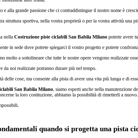
tto e alla grande passione che ci contraddistingue il nostro nome è cresci
 struttura sportiva, nella vostra proprietà o per la vostra attività una pi
ta nella
Costruzione piste ciclabili San Babila Milano
potrete avere tu
nte in sede dove potrete spiegarci il vostro progetto e potrete confrontar
amo molto a sottolineare che tutte le nostre opere vengono realizzate oss
ure da noi realizzate potranno durare più nel tempo.
ità delle cose, ma consente alla pista di avere una vita più lunga e di ess
iclabili San Babila Milano
, siamo esperti anche nella manutenzione dei
concerne la loro costituzione, abbiamo la possibilità di rimetterli a nuovo.
mpossibili.
ondamentali quando si progetta una pista cic