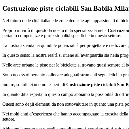
Costruzione piste ciclabili San Babila Mil
Nel futuro delle città italiane le zone dedicate agli appassionati di bici
Proprio in virtù di questo la nostra ditta specializzata nella
Costruzione
pertanto competenze e professionalità specifiche in questo settore.
La nostra azienda ha quindi le potenzialità per progettare e realizzare 
In questo senso la nostra realtà si ritiene all’avanguardia sia nella prog
Nelle aree urbane le piste per le biciclette si trovano quasi sempre al 
Sono necessari pertanto collocare adeguati strumenti segnaletici in grado 
Inoltre, sottolineiamo noi esperti di
Costruzione piste ciclabili San 
In quanto ditta esperta in questo campo abbiamo la possibilità di offri
Questi sono degli elementi da non sottovalutare in quanto una pista poc
Nei molti anni d’esperienza che hanno accompagnato la crescita della n
settore.
Abbiamo lavorato per piccoli e grandi comuni, centri sportivi, privati e