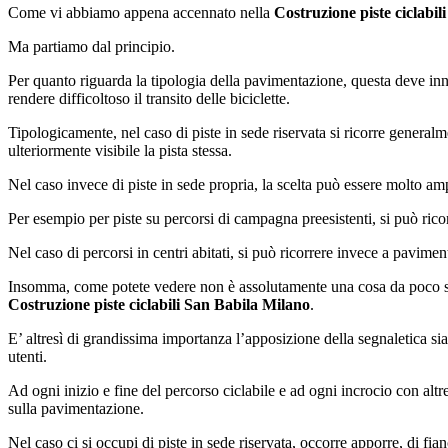
Come vi abbiamo appena accennato nella
Costruzione piste ciclabi
Ma partiamo dal principio.
Per quanto riguarda la tipologia della pavimentazione, questa deve innan
rendere difficoltoso il transito delle biciclette.
Tipologicamente, nel caso di piste in sede riservata si ricorre general
ulteriormente visibile la pista stessa.
Nel caso invece di piste in sede propria, la scelta può essere molto am
Per esempio per piste su percorsi di campagna preesistenti, si può ricor
Nel caso di percorsi in centri abitati, si può ricorrere invece a pavime
Insomma, come potete vedere non è assolutamente una cosa da poco sceg
Costruzione piste ciclabili San Babila Milano
.
E’ altresì di grandissima importanza l’apposizione della segnaletica sia 
utenti.
Ad ogni inizio e fine del percorso ciclabile e ad ogni incrocio con altre 
sulla pavimentazione.
Nel caso ci si occupi di piste in sede riservata, occorre apporre, di fia