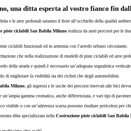
ano
, una ditta esperta al vostro fianco fin da
cletta e le aree pedonali saranno il fiore all’occhiello della qualità ambien
 piste ciclabili San Babila Milano
realizza da anni percorsi per le du
piste ciclabili funzionali ed in armonia con l’arredo urbano circostante.
ettazione che nella realizzazione di modelli di piste ciclabili ed aree pedo
bordo della strada e quindi è necessario un’adeguata segnaletica vertical
di migliorare la visibilità sia dei ciclisti che degli automobilisti.
Babila Milano
, gli ingressi e le uscite dei percorsi riservati alle bici devo
re un’ampia gamma cromatica, anche differenziata, e vari tipi di pavimen
o visibile o con un’aderenza scarsa possono risultare pericolosi per chi
ostra ditta specializzata nella
Costruzione piste ciclabili San Babila
 moltissime altre realtà.