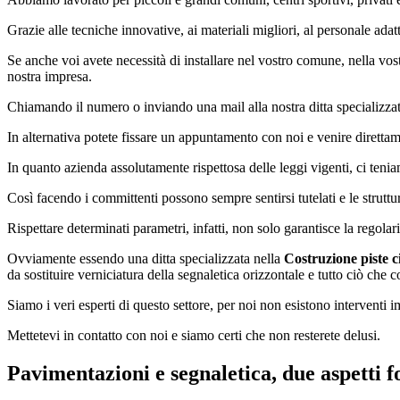
Grazie alle tecniche innovative, ai materiali migliori, al personale ada
Se anche voi avete necessità di installare nel vostro comune, nella vostra
nostra impresa.
Chiamando il numero o inviando una mail alla nostra ditta specializza
In alternativa potete fissare un appuntamento con noi e venire direttame
In quanto azienda assolutamente rispettosa delle leggi vigenti, ci teni
Così facendo i committenti possono sempre sentirsi tutelati e le strutt
Rispettare determinati parametri, infatti, non solo garantisce la regolar
Ovviamente essendo una ditta specializzata nella
Costruzione piste c
da sostituire verniciatura della segnaletica orizzontale e tutto ciò che 
Siamo i veri esperti di questo settore, per noi non esistono interventi i
Mettetevi in contatto con noi e siamo certi che non resterete delusi.
Pavimentazioni e segnaletica, due aspetti f