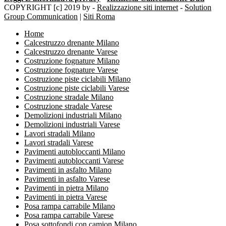
COPYRIGHT [c] 2019 by -
Realizzazione siti internet
-
Solution
Group Communication
|
Siti Roma
Home
Calcestruzzo drenante Milano
Calcestruzzo drenante Varese
Costruzione fognature Milano
Costruzione fognature Varese
Costruzione piste ciclabili Milano
Costruzione piste ciclabili Varese
Costruzione stradale Milano
Costruzione stradale Varese
Demolizioni industriali Milano
Demolizioni industriali Varese
Lavori stradali Milano
Lavori stradali Varese
Pavimenti autobloccanti Milano
Pavimenti autobloccanti Varese
Pavimenti in asfalto Milano
Pavimenti in asfalto Varese
Pavimenti in pietra Milano
Pavimenti in pietra Varese
Posa rampa carrabile Milano
Posa rampa carrabile Varese
Posa sottofondi con camion Milano