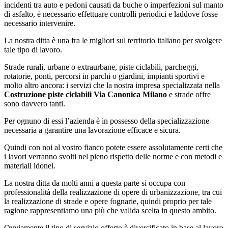
incidenti tra auto e pedoni causati da buche o imperfezioni sul manto
di asfalto, è necessario effettuare controlli periodici e laddove fosse
necessario intervenire.
La nostra ditta è una fra le migliori sul territorio italiano per svolgere
tale tipo di lavoro.
Strade rurali, urbane o extraurbane, piste ciclabili, parcheggi,
rotatorie, ponti, percorsi in parchi o giardini, impianti sportivi e
molto altro ancora: i servizi che la nostra impresa specializzata nella
Costruzione piste ciclabili Via Canonica Milano
e strade offre
sono davvero tanti.
Per ognuno di essi l’azienda è in possesso della specializzazione
necessaria a garantire una lavorazione efficace e sicura.
Quindi con noi al vostro fianco potete essere assolutamente certi che
i lavori verranno svolti nel pieno rispetto delle norme e con metodi e
materiali idonei.
La nostra ditta da molti anni a questa parte si occupa con
professionalità della realizzazione di opere di urbanizzazione, tra cui
la realizzazione di strade e opere fognarie, quindi proprio per tale
ragione rappresentiamo una più che valida scelta in questo ambito.
Ovviamente il tipo di servizio offerto è diversificato in base al lavoro