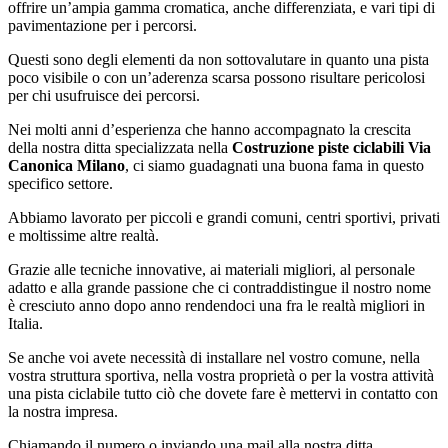
offrire un’ampia gamma cromatica, anche differenziata, e vari tipi di
pavimentazione per i percorsi.
Questi sono degli elementi da non sottovalutare in quanto una pista
poco visibile o con un’aderenza scarsa possono risultare pericolosi
per chi usufruisce dei percorsi.
Nei molti anni d’esperienza che hanno accompagnato la crescita
della nostra ditta specializzata nella
Costruzione piste ciclabili Via
Canonica Milano
, ci siamo guadagnati una buona fama in questo
specifico settore.
Abbiamo lavorato per piccoli e grandi comuni, centri sportivi, privati
e moltissime altre realtà.
Grazie alle tecniche innovative, ai materiali migliori, al personale
adatto e alla grande passione che ci contraddistingue il nostro nome
è cresciuto anno dopo anno rendendoci una fra le realtà migliori in
Italia.
Se anche voi avete necessità di installare nel vostro comune, nella
vostra struttura sportiva, nella vostra proprietà o per la vostra attività
una pista ciclabile tutto ciò che dovete fare è mettervi in contatto con
la nostra impresa.
Chiamando il numero o inviando una mail alla nostra ditta