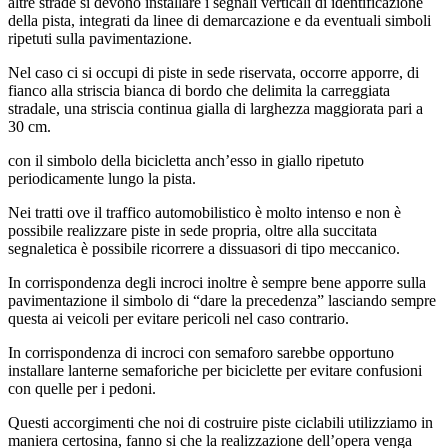
altre strade si devono installare i segnali verticali di identificazione
della pista, integrati da linee di demarcazione e da eventuali simboli
ripetuti sulla pavimentazione.
Nel caso ci si occupi di piste in sede riservata, occorre apporre, di
fianco alla striscia bianca di bordo che delimita la carreggiata
stradale, una striscia continua gialla di larghezza maggiorata pari a
30 cm.
con il simbolo della bicicletta anch’esso in giallo ripetuto
periodicamente lungo la pista.
Nei tratti ove il traffico automobilistico è molto intenso e non è
possibile realizzare piste in sede propria, oltre alla succitata
segnaletica è possibile ricorrere a dissuasori di tipo meccanico.
In corrispondenza degli incroci inoltre è sempre bene apporre sulla
pavimentazione il simbolo di “dare la precedenza” lasciando sempre
questa ai veicoli per evitare pericoli nel caso contrario.
In corrispondenza di incroci con semaforo sarebbe opportuno
installare lanterne semaforiche per biciclette per evitare confusioni
con quelle per i pedoni.
Questi accorgimenti che noi di costruire piste ciclabili utilizziamo in
maniera certosina, fanno si che la realizzazione dell’opera venga