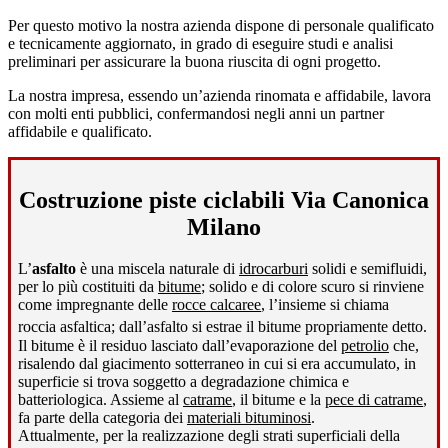
Per questo motivo la nostra azienda dispone di personale qualificato
e tecnicamente aggiornato, in grado di eseguire studi e analisi
preliminari per assicurare la buona riuscita di ogni progetto.
La nostra impresa, essendo un’azienda rinomata e affidabile, lavora
con molti enti pubblici, confermandosi negli anni un partner
affidabile e qualificato.
Costruzione piste ciclabili Via Canonica
Milano
L’
asfalto
è una miscela naturale di
idrocarburi
solidi e semifluidi,
per lo più costituiti da
bitume
; solido e di colore scuro si rinviene
come impregnante delle
rocce calcaree
, l’insieme si chiama
roccia asfaltica; dall’asfalto si estrae il bitume propriamente detto
.
Il bitume è il residuo lasciato dall’evaporazione del
petrolio
che,
risalendo dal giacimento sotterraneo in cui si era accumulato, in
superficie si trova soggetto a degradazione chimica e
batteriologica. Assieme al
catrame
, il bitume e la
pece di catrame
,
fa parte della categoria dei
materiali bituminosi
.
Attualmente, per la realizzazione degli strati superficiali della