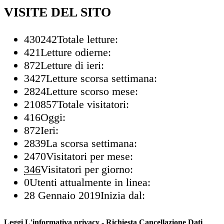
VISITE DEL SITO
430242
Totale letture:
421
Letture odierne:
872
Letture di ieri:
3427
Letture scorsa settimana:
2824
Letture scorso mese:
210857
Totale visitatori:
416
Oggi:
872
Ieri:
2839
La scorsa settimana:
2470
Visitatori per mese:
346
Visitatori per giorno:
0
Utenti attualmente in linea:
28 Gennaio 2019
Inizia dal:
Leggi L'informativa privacy
-
Richiesta Cancellazione Dati