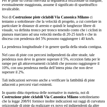
Per le piste su corsia riservata la segnaletica orizzontale di margine,
eventualmente maggiorata, assume il significato di spartitraffico
invalicabile.
Noi di
Costruzione piste ciclabili Via Canonica Milano
ci
teniamo a sottolineare che la velocità di progetto, a cui correlare in
particolare le distanze di arresto e quindi le lunghezze libere di
visuale, va definita tronco per tronco tenendo conto che i ciclisti in
pianura marciano ad una velocità media di 20-25 km/h e che in
discesa con pendenza del 5% possono raggiungere i 40 km/h.
La pendenza longitudinale è in genere quella della strada contigua.
Nel caso di piste con percorsi indipendenti da altre strade, tale
pendenza non deve in genere superare il 5%, eccezion fatta per le
rampe per gli attraversamenti ciclabili che possono raggiungere il
10%, con una pendenza media dell’intera pista che non deve
superare il 2%.
Tali indicazioni servono anche a verificare la fattibilità di piste
adiacenti a percorsi viari esistenti.
In quanto ditta rispettosa delle normative in materia, noi di
Costruzione piste ciclabili Via Canonica Milano
sottolineiamo
che la legge 208/91 fornisce inoltre indicazioni sui raggi di curvatura
orizzontale di piste da realizzare ex novo ed indipendenti da altre