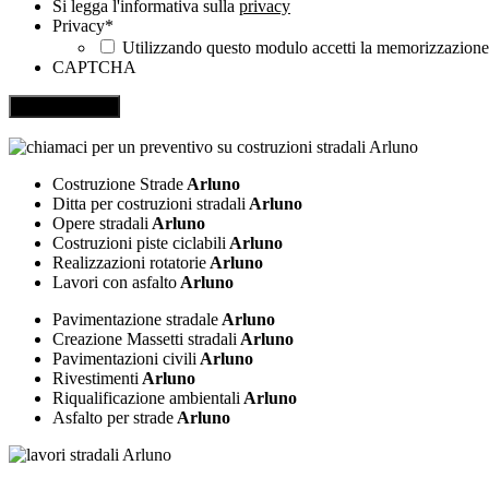
Si legga l'informativa sulla
privacy
Privacy
*
Utilizzando questo modulo accetti la memorizzazione e
CAPTCHA
Costruzione Strade
Arluno
Ditta per costruzioni stradali
Arluno
Opere stradali
Arluno
Costruzioni piste ciclabili
Arluno
Realizzazioni rotatorie
Arluno
Lavori con asfalto
Arluno
Pavimentazione stradale
Arluno
Creazione Massetti stradali
Arluno
Pavimentazioni civili
Arluno
Rivestimenti
Arluno
Riqualificazione ambientali
Arluno
Asfalto per strade
Arluno