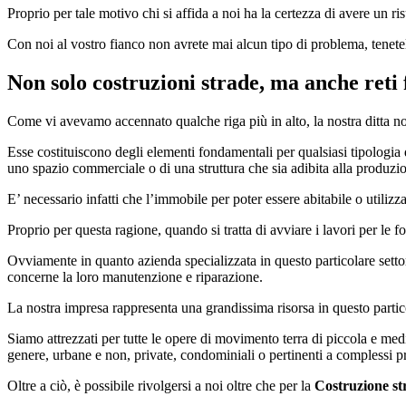
Proprio per tale motivo chi si affida a noi ha la certezza di avere un ris
Con noi al vostro fianco non avrete mai alcun tipo di problema, tenet
Non solo costruzioni strade, ma anche reti
Come vi avevamo accennato qualche riga più in alto, la nostra ditta non
Esse costituiscono degli elementi fondamentali per qualsiasi tipologia d
uno spazio commerciale o di una struttura che sia adibita alla produzio
E’ necessario infatti che l’immobile per poter essere abitabile o utilizza
Proprio per questa ragione, quando si tratta di avviare i lavori per le 
Ovviamente in quanto azienda specializzata in questo particolare setto
concerne la loro manutenzione e riparazione.
La nostra impresa rappresenta una grandissima risorsa in questo particol
Siamo attrezzati per tutte le opere di movimento terra di piccola e medi
genere, urbane e non, private, condominiali o pertinenti a complessi p
Oltre a ciò, è possibile rivolgersi a noi oltre che per la
Costruzione st