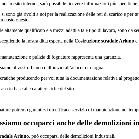
nostro sito internet, sarà possibile ricevere informazioni più specifiche, 
si sono già rivolti a noi per la realizzazione delle reti di scarico e per t
un costo onesto.
 altamente qualificato e a mezzi adatti a tale tipo di lavoro, sono da se
, scegliendo la nostra ditta esperta nella
Costruzione stradale Arluno
e 
, manutenzione e pulizia di fognature rappresenta una garanzia.
siamo al vostro fianco dall’inizio all’allaccio in fogna.
ratiche producendo per voi tutta la documentazione relativa al progetto,
so in base alle caratteristiche del sito.
ature potremo garantirvi un efficace servizio di manutenzione nel tempo gr
possiamo occuparci anche delle demolizioni in
tradale Arluno
, può occuparsi delle demolizioni Industriali.