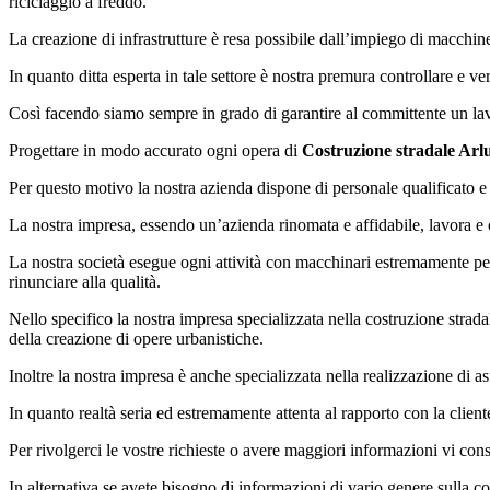
riciclaggio a freddo.
La creazione di infrastrutture è resa possibile dall’impiego di macchin
In quanto ditta esperta in tale settore è nostra premura controllare e ve
Così facendo siamo sempre in grado di garantire al committente un lavor
Progettare in modo accurato ogni opera di
Costruzione stradale Arl
Per questo motivo la nostra azienda dispone di personale qualificato e 
La nostra impresa, essendo un’azienda rinomata e affidabile, lavora e c
La nostra società esegue ogni attività con macchinari estremamente per
rinunciare alla qualità.
Nello specifico la nostra impresa specializzata nella costruzione strad
della creazione di opere urbanistiche.
Inoltre la nostra impresa è anche specializzata nella realizzazione di as
In quanto realtà seria ed estremamente attenta al rapporto con la client
Per rivolgerci le vostre richieste o avere maggiori informazioni vi consi
In alternativa se avete bisogno di informazioni di vario genere sulla c