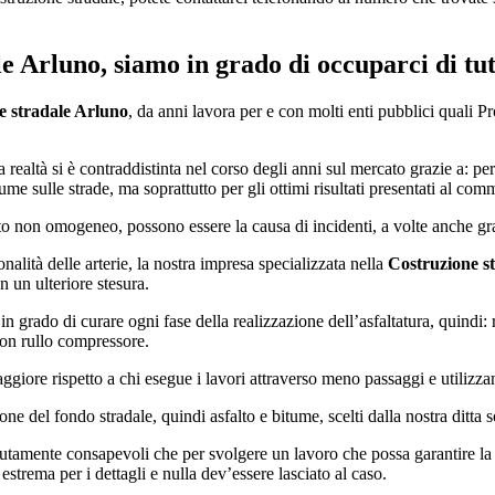
le Arluno
, siamo in grado di occuparci di tut
e stradale Arluno
, da anni lavora per e con molti enti pubblici quali
a realtà si è contraddistinta nel corso degli anni sul mercato grazie a: 
itume sulle strade, ma soprattutto per gli ottimi risultati presentati al comm
to non omogeneo, possono essere la causa di incidenti, a volte anche gr
nalità delle arterie, la nostra impresa specializzata nella
Costruzione s
on un ulteriore stesura.
no in grado di curare ogni fase della realizzazione dell’asfaltatura, quind
 con rullo compressore.
ggiore rispetto a chi esegue i lavori attraverso meno passaggi e utilizz
zione del fondo stradale, quindi asfalto e bitume, scelti dalla nostra ditta
tamente consapevoli che per svolgere un lavoro che possa garantire la s
strema per i dettagli e nulla dev’essere lasciato al caso.