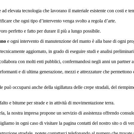
e ad elevata tecnologia che lavorano il materiale esistente con costi e 
rificare che ogni tipo d’intervento venga svolto a regola d’arte.
o perfetto e fatto per durare il più a lungo possibile.
uno
e ogni intervento di manutenzione del manto è alla base di ogni proget
tecnicamente aggiornato, in grado di eseguire studi e analisi preliminari 
ollabora con molti enti pubblici, confermandosi negli anni un partner af
formanti e di ultima generazione, mezzi e attrezzature che permettono di
ale può occuparsi anche della sigillatura delle crepe stradali, del riempi
falto e bitume per strade e in attività di movimentazione terra.
ela, la nostra impresa propone un servizio di assistenza offrendo consulen
gliamo in ogni caso di visitare la pagina contatti del nostro sito o di ven
ostruzione stradale, potete contattarci telefonando al numero che trovate