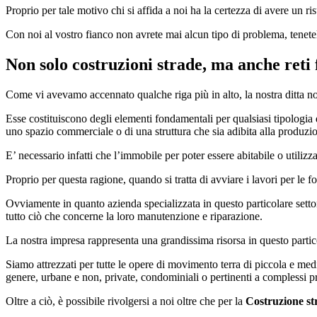
Proprio per tale motivo chi si affida a noi ha la certezza di avere un ris
Con noi al vostro fianco non avrete mai alcun tipo di problema, tenet
Non solo costruzioni strade, ma anche reti
Come vi avevamo accennato qualche riga più in alto, la nostra ditta non
Esse costituiscono degli elementi fondamentali per qualsiasi tipologia d
uno spazio commerciale o di una struttura che sia adibita alla produzio
E’ necessario infatti che l’immobile per poter essere abitabile o utilizza
Proprio per questa ragione, quando si tratta di avviare i lavori per le 
Ovviamente in quanto azienda specializzata in questo particolare setto
tutto ciò che concerne la loro manutenzione e riparazione.
La nostra impresa rappresenta una grandissima risorsa in questo particol
Siamo attrezzati per tutte le opere di movimento terra di piccola e medi
genere, urbane e non, private, condominiali o pertinenti a complessi p
Oltre a ciò, è possibile rivolgersi a noi oltre che per la
Costruzione st