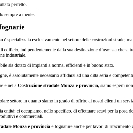
ultato perfetto.
elo sempre a mente.
 fognarie
 è specializzata esclusivamente nel settore delle costruzioni strade, ma
i edificio, indipendentemente dalla sua destinazione d’uso: sia che si tr
ne industriale.
bile sia dotato di impianti a norma, efficienti e in buono stato.
fogne, è assolutamente necessario affidarsi ad una ditta seria e competent
re e nella
Costruzione stradale Monza e provincia
, siamo esperti no
are settore in quanto siamo in grado di offrire ai nostri clienti un serv
a entità: ci occupiamo, nello specifico, di effettuare scavi per la posa d
roduttivi e commerciali.
radale Monza e provincia
e fognature anche per lavori di rifacimento d