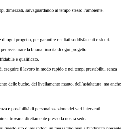
tempi dimezzati, salvaguardando al tempo stesso l’ambiente.
i ogni progetto, per garantire risultati soddisfacenti e sicuri.
per assicurare la buona riuscita di ogni progetto.
fidabile e qualificato.
 eseguire il lavoro in modo rapido e nei tempi prestabiliti, senza
mento delle buche, del livellamento manto, dell’asfaltatura, ma anche
za e possibilità di personalizzazione dei vari interventi.
ire a trovarci direttamente presso la nostra sede.
 su questo sito o inviandoci un messaggio mail all’indirizzo presente