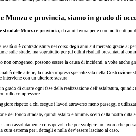
le Monza e provincia
, siamo in grado di occu
e stradale Monza e provincia
, da anni lavora per e con molti enti pu
a realtà si è contraddistinta nel corso degli anni sul mercato grazie a: 
itume sulle strade, ma soprattutto per gli ottimi risultati presentati al comm
to non omogeneo, possono essere la causa di incidenti, a volte anche gr
nalità delle arterie, la nostra impresa specializzata nella
Costruzione s
 e interviene con un ulteriore stesura.
no in grado di curare ogni fase della realizzazione dell’asfaltatura, quind
 con rullo compressore.
ggiore rispetto a chi esegue i lavori attraverso meno passaggi e utilizz
zione del fondo stradale, quindi asfalto e bitume, scelti dalla nostra ditta
a
siamo assolutamente consapevoli che per svolgere un lavoro che possa ga
 cura estrema per i dettagli e nulla dev’essere lasciato al caso.