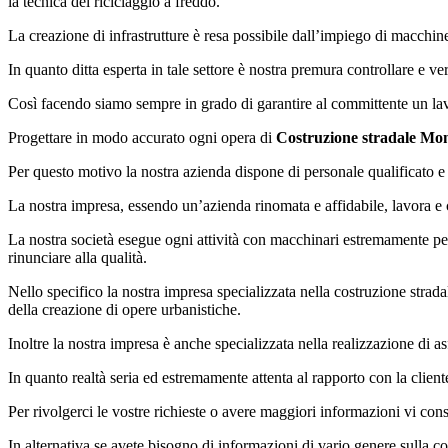
la tecnica del riciclaggio a freddo.
La creazione di infrastrutture è resa possibile dall’impiego di macchin
In quanto ditta esperta in tale settore è nostra premura controllare e ve
Così facendo siamo sempre in grado di garantire al committente un lavor
Progettare in modo accurato ogni opera di
Costruzione stradale Mon
Per questo motivo la nostra azienda dispone di personale qualificato e 
La nostra impresa, essendo un’azienda rinomata e affidabile, lavora e c
La nostra società esegue ogni attività con macchinari estremamente per
rinunciare alla qualità.
Nello specifico la nostra impresa specializzata nella costruzione strad
della creazione di opere urbanistiche.
Inoltre la nostra impresa è anche specializzata nella realizzazione di as
In quanto realtà seria ed estremamente attenta al rapporto con la client
Per rivolgerci le vostre richieste o avere maggiori informazioni vi consi
In alternativa se avete bisogno di informazioni di vario genere sulla c