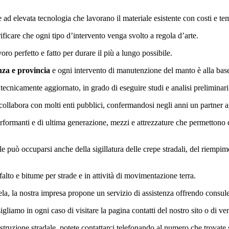
e ad elevata tecnologia che lavorano il materiale esistente con costi e 
rificare che ogni tipo d’intervento venga svolto a regola d’arte.
o perfetto e fatto per durare il più a lungo possibile.
za e provincia
e ogni intervento di manutenzione del manto è alla base d
tecnicamente aggiornato, in grado di eseguire studi e analisi preliminari 
ollabora con molti enti pubblici, confermandosi negli anni un partner af
formanti e di ultima generazione, mezzi e attrezzature che permettono di
ale può occuparsi anche della sigillatura delle crepe stradali, del riempi
falto e bitume per strade e in attività di movimentazione terra.
ela, la nostra impresa propone un servizio di assistenza offrendo consulen
gliamo in ogni caso di visitare la pagina contatti del nostro sito o di ven
ostruzione stradale, potete contattarci telefonando al numero che trovate