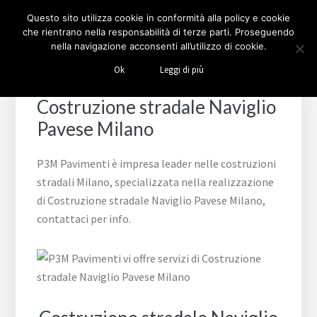
Passa
Passa
Passa
Skip
Questo sito utilizza cookie in conformità alla policy e cookie
alla
al
al
to
che rientrano nella responsabilità di terze parti. Proseguendo
navigazione
contenuto
piè
footer
nella navigazione acconsenti all’utilizzo di cookie.
COSTRUZIONI STRADALI
Impresa leader nelle costruzioni stradali Milano
primaria
principale
di
navigation
Ok
Leggi di più
MILANO
pagina
Costruzione stradale Naviglio
Pavese Milano
P3M Pavimenti è impresa leader nelle costruzioni
stradali Milano, specializzata nella realizzazione
di Costruzione stradale Naviglio Pavese Milano,
contattaci per info.