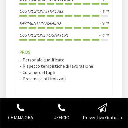
9.3/10
COSTRUZIONI STRADALI
9.5/10
PAVIMENTI IN ASFALTO
8.7/10
COSTRUZIONE FOGNATURE
PROS
Personale qualificato
Rispetto tempistiche di lavorazione
Cura nei dettagli
Preventivi ottimizzati
COSTRUZIONI
CONTATTI
STRADALI MILANO
CHIAMA ORA
UFFICIO
Preventivo Gratuito
E VARESE