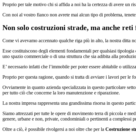
Proprio per tale motivo chi si affida a noi ha la certezza di avere un ris
Con noi al vostro fianco non avrete mai alcun tipo di problema, tenet
Non solo costruzioni strade, ma anche reti
Come vi avevamo accennato qualche riga più in alto, la nostra ditta non
Esse costituiscono degli elementi fondamentali per qualsiasi tipologia d
uno spazio commerciale o di una struttura che sia adibita alla produzio
E’ necessario infatti che l’immobile per poter essere abitabile o utilizza
Proprio per questa ragione, quando si tratta di avviare i lavori per le 
Ovviamente in quanto azienda specializzata in questo particolare setto
per tutto ciò che concerne la loro manutenzione e riparazione.
La nostra impresa rappresenta una grandissima risorsa in questo particol
Siamo attrezzati per tutte le opere di movimento terra di piccola e medi
genere, urbane e non, private, condominiali o pertinenti a complessi p
Oltre a ciò, è possibile rivolgersi a noi oltre che per la
Costruzione st