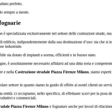
ultato perfetto.
elo sempre a mente.
 fognarie
 è specializzata esclusivamente nel settore delle costruzioni strade, ma
i edificio, indipendentemente dalla sua destinazione d’uso: sia che si tr
ne industriale.
bile sia dotato di impianti a norma, efficienti e in buono stato.
fogne, è assolutamente necessario affidarsi ad una ditta seria e competent
re e nella
Costruzione stradale Piazza Firenze Milano
, siamo espert
are settore in quanto siamo in grado di offrire ai nostri clienti un serv
a entità: ci occupiamo, nello specifico, di effettuare scavi per la posa d
roduttivi e commerciali.
radale Piazza Firenze Milano
e fognature anche per lavori di rifacimen