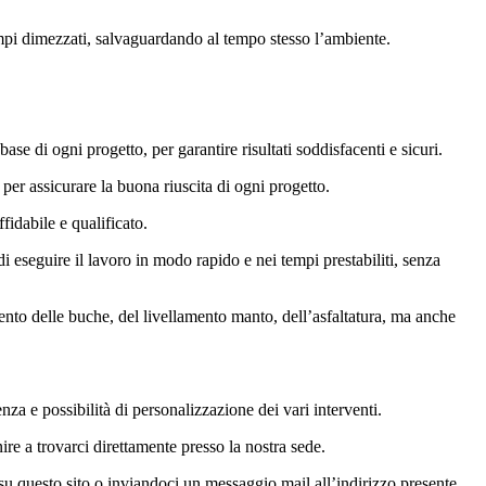
tempi dimezzati, salvaguardando al tempo stesso l’ambiente.
se di ogni progetto, per garantire risultati soddisfacenti e sicuri.
per assicurare la buona riuscita di ogni progetto.
fidabile e qualificato.
 eseguire il lavoro in modo rapido e nei tempi prestabiliti, senza
mento delle buche, del livellamento manto, dell’asfaltatura, ma anche
za e possibilità di personalizzazione dei vari interventi.
ire a trovarci direttamente presso la nostra sede.
 su questo sito o inviandoci un messaggio mail all’indirizzo presente