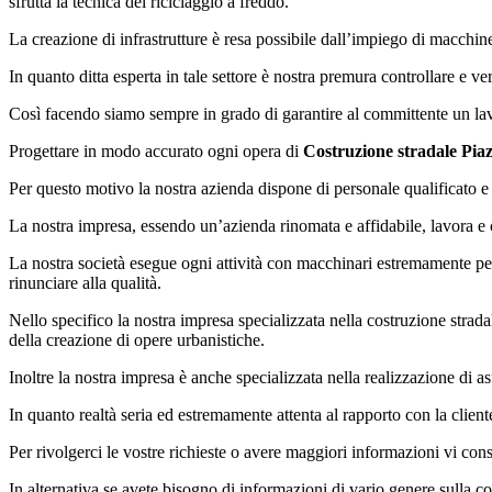
sfrutta la tecnica del riciclaggio a freddo.
La creazione di infrastrutture è resa possibile dall’impiego di macchin
In quanto ditta esperta in tale settore è nostra premura controllare e ve
Così facendo siamo sempre in grado di garantire al committente un lavor
Progettare in modo accurato ogni opera di
Costruzione stradale Pia
Per questo motivo la nostra azienda dispone di personale qualificato e 
La nostra impresa, essendo un’azienda rinomata e affidabile, lavora e c
La nostra società esegue ogni attività con macchinari estremamente per
rinunciare alla qualità.
Nello specifico la nostra impresa specializzata nella costruzione strad
della creazione di opere urbanistiche.
Inoltre la nostra impresa è anche specializzata nella realizzazione di as
In quanto realtà seria ed estremamente attenta al rapporto con la client
Per rivolgerci le vostre richieste o avere maggiori informazioni vi consi
In alternativa se avete bisogno di informazioni di vario genere sulla c