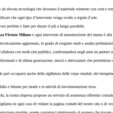
e ad elevata tecnologia che lavorano il materiale esistente con costi e 
rificare che ogni tipo d’intervento venga svolto a regola d’arte.
o perfetto e fatto per durare il più a lungo possibile.
zza Firenze Milano
e ogni intervento di manutenzione del manto è alla ba
tecnicamente aggiornato, in grado di eseguire studi e analisi preliminari 
ollabora con molti enti pubblici, confermandosi negli anni un partner af
formanti e di ultima generazione, mezzi e attrezzature che permettono di
ale può occuparsi anche della sigillatura delle crepe stradali, del riempi
falto e bitume per strade e in attività di movimentazione terra.
ela, la nostra impresa propone un servizio di assistenza offrendo consulen
gliamo in ogni caso di visitare la pagina contatti del nostro sito o di ven
ostruzione stradale, potete contattarci telefonando al numero che trovate