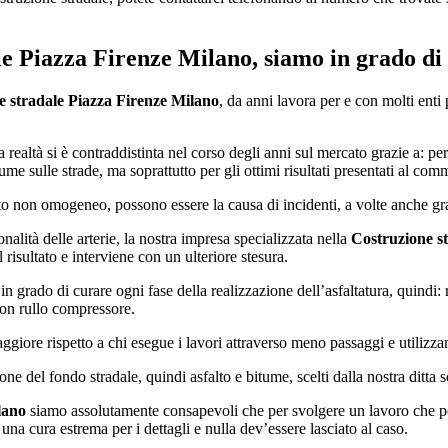
le Piazza Firenze Milano
, siamo in grado di
e stradale Piazza Firenze Milano
, da anni lavora per e con molti ent
a realtà si è contraddistinta nel corso degli anni sul mercato grazie a: 
itume sulle strade, ma soprattutto per gli ottimi risultati presentati al comm
to non omogeneo, possono essere la causa di incidenti, a volte anche gr
nalità delle arterie, la nostra impresa specializzata nella
Costruzione s
 risultato e interviene con un ulteriore stesura.
no in grado di curare ogni fase della realizzazione dell’asfaltatura, quind
 con rullo compressore.
ggiore rispetto a chi esegue i lavori attraverso meno passaggi e utilizz
zione del fondo stradale, quindi asfalto e bitume, scelti dalla nostra ditta
lano
siamo assolutamente consapevoli che per svolgere un lavoro che poss
na cura estrema per i dettagli e nulla dev’essere lasciato al caso.