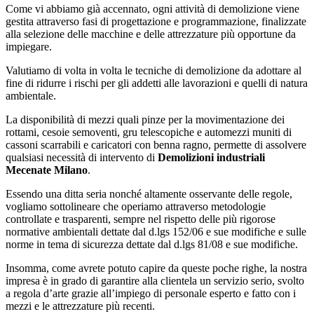
Come vi abbiamo già accennato, ogni attività di demolizione viene
gestita attraverso fasi di progettazione e programmazione, finalizzate
alla selezione delle macchine e delle attrezzature più opportune da
impiegare.
Valutiamo di volta in volta le tecniche di demolizione da adottare al
fine di ridurre i rischi per gli addetti alle lavorazioni e quelli di natura
ambientale.
La disponibilità di mezzi quali pinze per la movimentazione dei
rottami, cesoie semoventi, gru telescopiche e automezzi muniti di
cassoni scarrabili e caricatori con benna ragno, permette di assolvere
qualsiasi necessità di intervento di
Demolizioni industriali
Mecenate Milano
.
Essendo una ditta seria nonché altamente osservante delle regole,
vogliamo sottolineare che operiamo attraverso metodologie
controllate e trasparenti, sempre nel rispetto delle più rigorose
normative ambientali dettate dal d.lgs 152/06 e sue modifiche e sulle
norme in tema di sicurezza dettate dal d.lgs 81/08 e sue modifiche.
Insomma, come avrete potuto capire da queste poche righe, la nostra
impresa è in grado di garantire alla clientela un servizio serio, svolto
a regola d’arte grazie all’impiego di personale esperto e fatto con i
mezzi e le attrezzature più recenti.