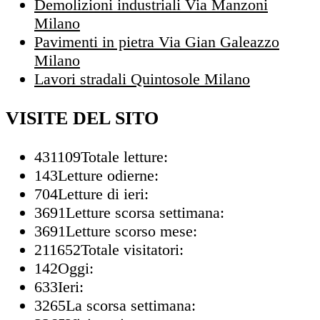
Demolizioni industriali Via Manzoni
Milano
Pavimenti in pietra Via Gian Galeazzo
Milano
Lavori stradali Quintosole Milano
VISITE DEL SITO
431109
Totale letture:
143
Letture odierne:
704
Letture di ieri:
3691
Letture scorsa settimana:
3691
Letture scorso mese:
211652
Totale visitatori:
142
Oggi:
633
Ieri:
3265
La scorsa settimana: