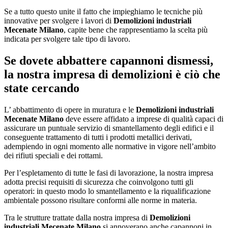
Se a tutto questo unite il fatto che impieghiamo le tecniche più
innovative per svolgere i lavori di
Demolizioni industriali
Mecenate Milano
, capite bene che rappresentiamo la scelta più
indicata per svolgere tale tipo di lavoro.
Se dovete abbattere capannoni dismessi,
la nostra impresa di demolizioni è ciò che
state cercando
L’ abbattimento di opere in muratura e le
Demolizioni industriali
Mecenate Milano
deve essere affidato a imprese di qualità capaci di
assicurare un puntuale servizio di smantellamento degli edifici e il
conseguente trattamento di tutti i prodotti metallici derivati,
adempiendo in ogni momento alle normative in vigore nell’ambito
dei rifiuti speciali e dei rottami.
Per l’espletamento di tutte le fasi di lavorazione, la nostra impresa
adotta precisi requisiti di sicurezza che coinvolgono tutti gli
operatori: in questo modo lo smantellamento e la riqualificazione
ambientale possono risultare conformi alle norme in materia.
Tra le strutture trattate dalla nostra impresa di
Demolizioni
industriali Mecenate Milano
si annoverano anche capannoni in