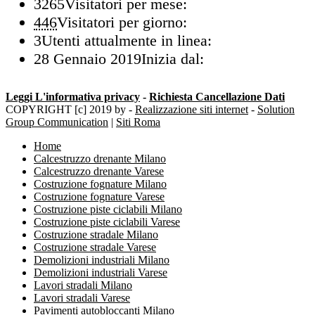
3265
Visitatori per mese:
446
Visitatori per giorno:
3
Utenti attualmente in linea:
28 Gennaio 2019
Inizia dal:
Leggi L'informativa privacy
-
Richiesta Cancellazione Dati
COPYRIGHT [c] 2019 by -
Realizzazione siti internet
-
Solution
Group Communication
|
Siti Roma
Home
Calcestruzzo drenante Milano
Calcestruzzo drenante Varese
Costruzione fognature Milano
Costruzione fognature Varese
Costruzione piste ciclabili Milano
Costruzione piste ciclabili Varese
Costruzione stradale Milano
Costruzione stradale Varese
Demolizioni industriali Milano
Demolizioni industriali Varese
Lavori stradali Milano
Lavori stradali Varese
Pavimenti autobloccanti Milano