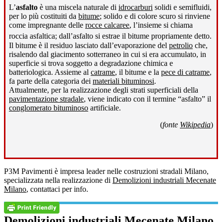
L’
asfalto
è una miscela naturale di
idrocarburi
solidi e semifluidi,
per lo più costituiti da
bitume
; solido e di colore scuro si rinviene
come impregnante delle
rocce calcaree
, l’insieme si chiama
roccia asfaltica; dall’asfalto si estrae il bitume propriamente detto
.
Il bitume è il residuo lasciato dall’evaporazione del
petrolio
che,
risalendo dal giacimento sotterraneo in cui si era accumulato, in
superficie si trova soggetto a degradazione chimica e
batteriologica. Assieme al
catrame
, il bitume e la
pece di catrame
,
fa parte della categoria dei
materiali bituminosi
.
Attualmente, per la realizzazione degli strati superficiali della
pavimentazione stradale
, viene indicato con il termine “asfalto” il
conglomerato bituminoso
artificiale.
(
fonte
Wikipedia
)
P3M Pavimenti è impresa leader nelle costruzioni stradali Milano,
specializzata nella realizzazione di
Demolizioni industriali Mecenate
Milano
, contattaci per info.
Demolizioni industriali Mecenate Milano