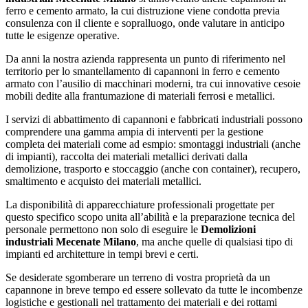
ferro e cemento armato, la cui distruzione viene condotta previa
consulenza con il cliente e sopralluogo, onde valutare in anticipo
tutte le esigenze operative.
Da anni la nostra azienda rappresenta un punto di riferimento nel
territorio per lo smantellamento di capannoni in ferro e cemento
armato con l’ausilio di macchinari moderni, tra cui innovative cesoie
mobili dedite alla frantumazione di materiali ferrosi e metallici.
I servizi di abbattimento di capannoni e fabbricati industriali possono
comprendere una gamma ampia di interventi per la gestione
completa dei materiali come ad esmpio: smontaggi industriali (anche
di impianti), raccolta dei materiali metallici derivati dalla
demolizione, trasporto e stoccaggio (anche con container), recupero,
smaltimento e acquisto dei materiali metallici.
La disponibilità di apparecchiature professionali progettate per
questo specifico scopo unita all’abilità e la preparazione tecnica del
personale permettono non solo di eseguire le
Demolizioni
industriali Mecenate Milano
, ma anche quelle di qualsiasi tipo di
impianti ed architetture in tempi brevi e certi.
Se desiderate sgomberare un terreno di vostra proprietà da un
capannone in breve tempo ed essere sollevato da tutte le incombenze
logistiche e gestionali nel trattamento dei materiali e dei rottami