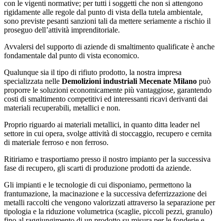
con le vigenti normative; per tutti i soggetti che non si attengono
rigidamente alle regole dal punto di vista della tutela ambientale,
sono previste pesanti sanzioni tali da mettere seriamente a rischio il
proseguo dell’attività imprenditoriale.
Avvalersi del supporto di aziende di smaltimento qualificate è anche
fondamentale dal punto di vista economico.
Qualunque sia il tipo di rifiuto prodotto, la nostra impresa
specializzata nelle
Demolizioni industriali Mecenate Milano
può
proporre le soluzioni economicamente più vantaggiose, garantendo
costi di smaltimento competitivi ed interessanti ricavi derivanti dai
materiali recuperabili, metallici e non.
Proprio riguardo ai materiali metallici, in quanto ditta leader nel
settore in cui opera, svolge attività di stoccaggio, recupero e cernita
di materiale ferroso e non ferroso.
Ritiriamo e trasportiamo presso il nostro impianto per la successiva
fase di recupero, gli scarti di produzione prodotti da aziende.
Gli impianti e le tecnologie di cui disponiamo, permettono la
frantumazione, la macinazione e la successiva deferrizzazione dei
metalli raccolti che vengono valorizzati attraverso la separazione per
tipologia e la riduzione volumetrica (scaglie, piccoli pezzi, granulo)
fino al raggiungimento di un prodotto su misura per le fonderie e