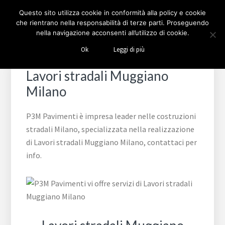
Passa
Passa
Passa
Skip
Questo sito utilizza cookie in conformità alla policy e cookie
alla
al
al
to
che rientrano nella responsabilità di terze parti. Proseguendo
navigazione
contenuto
piè
footer
nella navigazione acconsenti all’utilizzo di cookie.
COSTRUZIONI STRADALI
Impresa leader nelle costruzioni stradali Milano
primaria
principale
di
navigation
Ok
Leggi di più
MILANO
pagina
Lavori stradali Muggiano
Milano
P3M Pavimenti è impresa leader nelle costruzioni
stradali Milano, specializzata nella realizzazione
di Lavori stradali Muggiano Milano, contattaci per
info.