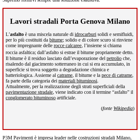
Lavori stradali Porta Genova Milano
L’
asfalto
è una miscela naturale di
idrocarburi
solidi e semifluidi,
per lo più costituiti da
bitume
; solido e di colore scuro si rinviene
come impregnante delle
rocce calcaree
, l’insieme si chiama
roccia asfaltica; dall’asfalto si estrae il bitume propriamente detto
.
Il bitume è il residuo lasciato dall’evaporazione del
petrolio
che,
risalendo dal giacimento sotterraneo in cui si era accumulato, in
superficie si trova soggetto a degradazione chimica e
batteriologica. Assieme al
catrame
, il bitume e la
pece di catrame
,
fa parte della categoria dei
materiali bituminosi
.
Attualmente, per la realizzazione degli strati superficiali della
pavimentazione stradale
, viene indicato con il termine “asfalto” il
conglomerato bituminoso
artificiale.
(
fonte
Wikipedia
)
P3M Pavimenti è impresa leader nelle costruzioni stradali Milano,