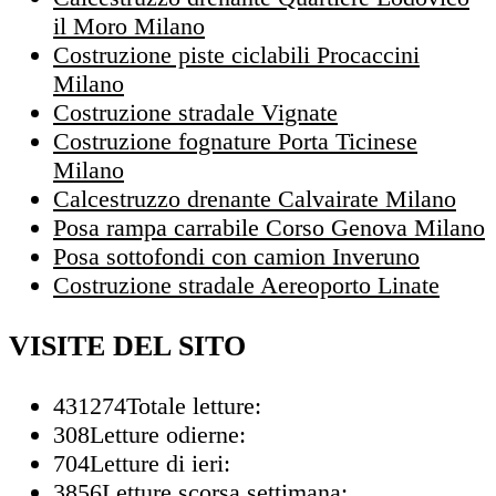
il Moro Milano
Costruzione piste ciclabili Procaccini
Milano
Costruzione stradale Vignate
Costruzione fognature Porta Ticinese
Milano
Calcestruzzo drenante Calvairate Milano
Posa rampa carrabile Corso Genova Milano
Posa sottofondi con camion Inveruno
Costruzione stradale Aereoporto Linate
VISITE DEL SITO
431274
Totale letture:
308
Letture odierne:
704
Letture di ieri:
3856
Letture scorsa settimana: