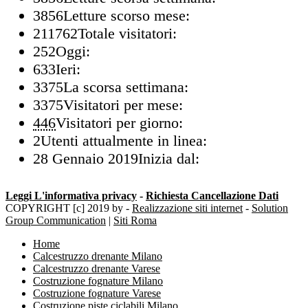
3856
Letture scorso mese:
211762
Totale visitatori:
252
Oggi:
633
Ieri:
3375
La scorsa settimana:
3375
Visitatori per mese:
446
Visitatori per giorno:
2
Utenti attualmente in linea:
28 Gennaio 2019
Inizia dal:
Leggi L'informativa privacy
-
Richiesta Cancellazione Dati
COPYRIGHT [c] 2019 by -
Realizzazione siti internet
-
Solution
Group Communication
|
Siti Roma
Home
Calcestruzzo drenante Milano
Calcestruzzo drenante Varese
Costruzione fognature Milano
Costruzione fognature Varese
Costruzione piste ciclabili Milano