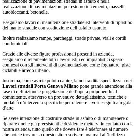
realizzazione di pavimentazioni stradali in asfalto e nella
realizzazione di pavimentazioni per esterno in cemento, masselli
autobloccanti, betonelle.
Eseguiamo lavori di manutenzione stradale ed interventi di ripristino
del manto stradale con sostituzione dell’asfalto usurato.
Inoltre realizziamo rampe, parcheggi, strade private, viali e cortili
condominiali.
Grazie alle diverse figure professionali presenti in azienda,
eseguiamo direttamente tutti i lavori edili ed impiantistici spesso
connessi con gli interventi di pavimentazione come fognature, piste
ciclabili e arredo urbano.
Insomma, come avrete potuto capire, la nostra ditta specializzata nei
Lavori stradali Porta Genova Milano
pone grande attenzione alla
fase di definizione e progettazione dell’opera proponendo al
committente, attraverso un preventivo dettagliatissimo, tecniche e
modalità d’intervento specifiche per ottenere lavori eseguiti a regola
d’arte.
Se avete intenzione di costruire strade in asfalto o di manutenere o
riparare quelle già preesistenti e desiderate mettervi in contatto con la
nostra azienda, tutto quello che dovete fare è telefonare al numero
che potete trovare su questo sito o scrivere una mail all’indirizzo