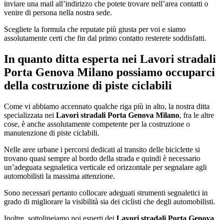
inviare una mail all’indirizzo che potete trovare nell’area contatti o
venire di persona nella nostra sede.
Scegliete la formula che reputate più giusta per voi e siamo
assolutamente certi che fin dal primo contatto resterete soddisfatti.
In quanto ditta esperta nei
Lavori stradali
Porta Genova Milano
possiamo occuparci
della costruzione di piste ciclabili
Come vi abbiamo accennato qualche riga più in alto, la nostra ditta
specializzata nei
Lavori stradali Porta Genova Milano
, fra le altre
cose, è anche assolutamente competente per la costruzione o
manutenzione di piste ciclabili.
Nelle aree urbane i percorsi dedicati al transito delle biciclette si
trovano quasi sempre al bordo della strada e quindi è necessario
un’adeguata segnaletica verticale ed orizzontale per segnalare agli
automobilisti la massima attenzione.
Sono necessari pertanto collocare adeguati strumenti segnaletici in
grado di migliorare la visibilità sia dei ciclisti che degli automobilisti.
Inoltre, sottolineiamo noi esperti dei
Lavori stradali Porta Genova