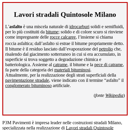
Lavori stradali Quintosole Milano
L’
asfalto
è una miscela naturale di
idrocarburi
solidi e semifluidi,
per lo più costituiti da
bitume
; solido e di colore scuro si rinviene
come impregnante delle
rocce calcaree
, l’insieme si chiama
roccia asfaltica; dall’asfalto si estrae il bitume propriamente detto
.
Il bitume è il residuo lasciato dall’evaporazione del
petrolio
che,
risalendo dal giacimento sotterraneo in cui si era accumulato, in
superficie si trova soggetto a degradazione chimica e
batteriologica. Assieme al
catrame
, il bitume e la
pece di catrame
,
fa parte della categoria dei
materiali bituminosi
.
Attualmente, per la realizzazione degli strati superficiali della
pavimentazione stradale
, viene indicato con il termine “asfalto” il
conglomerato bituminoso
artificiale.
(
fonte
Wikipedia
)
P3M Pavimenti è impresa leader nelle costruzioni stradali Milano,
specializzata nella realizzazione di
Lavori stradali Quintosole