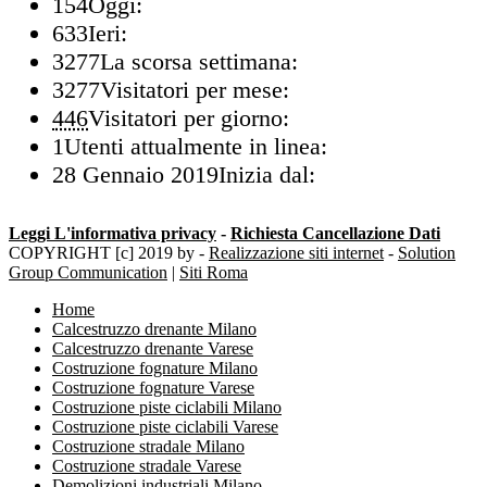
154
Oggi:
633
Ieri:
3277
La scorsa settimana:
3277
Visitatori per mese:
446
Visitatori per giorno:
1
Utenti attualmente in linea:
28 Gennaio 2019
Inizia dal:
Leggi L'informativa privacy
-
Richiesta Cancellazione Dati
COPYRIGHT [c] 2019 by -
Realizzazione siti internet
-
Solution
Group Communication
|
Siti Roma
Home
Calcestruzzo drenante Milano
Calcestruzzo drenante Varese
Costruzione fognature Milano
Costruzione fognature Varese
Costruzione piste ciclabili Milano
Costruzione piste ciclabili Varese
Costruzione stradale Milano
Costruzione stradale Varese
Demolizioni industriali Milano