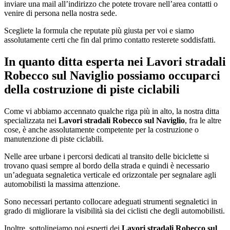
inviare una mail all’indirizzo che potete trovare nell’area contatti o
venire di persona nella nostra sede.
Scegliete la formula che reputate più giusta per voi e siamo
assolutamente certi che fin dal primo contatto resterete soddisfatti.
In quanto ditta esperta nei
Lavori stradali
Robecco sul Naviglio
possiamo occuparci
della costruzione di piste ciclabili
Come vi abbiamo accennato qualche riga più in alto, la nostra ditta
specializzata nei
Lavori stradali Robecco sul Naviglio
, fra le altre
cose, è anche assolutamente competente per la costruzione o
manutenzione di piste ciclabili.
Nelle aree urbane i percorsi dedicati al transito delle biciclette si
trovano quasi sempre al bordo della strada e quindi è necessario
un’adeguata segnaletica verticale ed orizzontale per segnalare agli
automobilisti la massima attenzione.
Sono necessari pertanto collocare adeguati strumenti segnaletici in
grado di migliorare la visibilità sia dei ciclisti che degli automobilisti.
Inoltre, sottolineiamo noi esperti dei
Lavori stradali Robecco sul