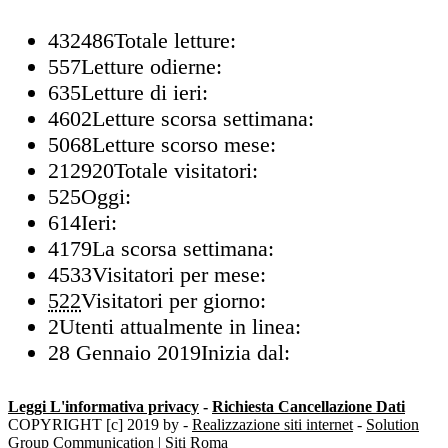
432486
Totale letture:
557
Letture odierne:
635
Letture di ieri:
4602
Letture scorsa settimana:
5068
Letture scorso mese:
212920
Totale visitatori:
525
Oggi:
614
Ieri:
4179
La scorsa settimana:
4533
Visitatori per mese:
522
Visitatori per giorno:
2
Utenti attualmente in linea:
28 Gennaio 2019
Inizia dal:
Leggi L'informativa privacy
-
Richiesta Cancellazione Dati
COPYRIGHT [c] 2019 by -
Realizzazione siti internet
-
Solution
Group Communication
|
Siti Roma