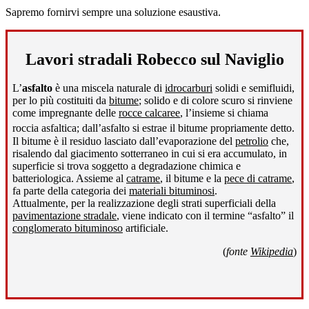
Sapremo fornirvi sempre una soluzione esaustiva.
Lavori stradali Robecco sul Naviglio
L’
asfalto
è una miscela naturale di
idrocarburi
solidi e semifluidi,
per lo più costituiti da
bitume
; solido e di colore scuro si rinviene
come impregnante delle
rocce calcaree
, l’insieme si chiama
roccia asfaltica; dall’asfalto si estrae il bitume propriamente detto
.
Il bitume è il residuo lasciato dall’evaporazione del
petrolio
che,
risalendo dal giacimento sotterraneo in cui si era accumulato, in
superficie si trova soggetto a degradazione chimica e
batteriologica. Assieme al
catrame
, il bitume e la
pece di catrame
,
fa parte della categoria dei
materiali bituminosi
.
Attualmente, per la realizzazione degli strati superficiali della
pavimentazione stradale
, viene indicato con il termine “asfalto” il
conglomerato bituminoso
artificiale.
(
fonte
Wikipedia
)