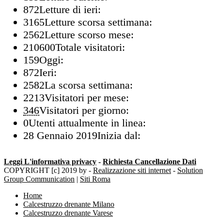
872
Letture di ieri:
3165
Letture scorsa settimana:
2562
Letture scorso mese:
210600
Totale visitatori:
159
Oggi:
872
Ieri:
2582
La scorsa settimana:
2213
Visitatori per mese:
346
Visitatori per giorno:
0
Utenti attualmente in linea:
28 Gennaio 2019
Inizia dal:
Leggi L'informativa privacy
-
Richiesta Cancellazione Dati
COPYRIGHT [c] 2019 by -
Realizzazione siti internet
-
Solution
Group Communication
|
Siti Roma
Home
Calcestruzzo drenante Milano
Calcestruzzo drenante Varese