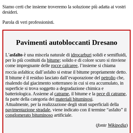
Siamo certi che insieme troveremo la soluzione più adatta ai vostri
desideri.
Parola di veri professionisti.
Pavimenti autobloccanti Dresano
L’
asfalto
è una miscela naturale di
idrocarburi
solidi e semifluidi,
per lo più costituiti da
bitume
; solido e di colore scuro si rinviene
come impregnante delle
rocce calcaree
, l’insieme si chiama
roccia asfaltica; dall’asfalto si estrae il bitume propriamente detto
.
Il bitume è il residuo lasciato dall’evaporazione del
petrolio
che,
risalendo dal giacimento sotterraneo in cui si era accumulato, in
superficie si trova soggetto a degradazione chimica e
batteriologica. Assieme al
catrame
, il bitume e la
pece di catrame
,
fa parte della categoria dei
materiali bituminosi
.
Attualmente, per la realizzazione degli strati superficiali della
pavimentazione stradale
, viene indicato con il termine “asfalto” il
conglomerato bituminoso
artificiale.
(
fonte
Wikipedia
)