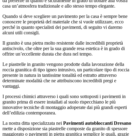
da preferire in quanto è sicuramente in grado di donare alla vostra
casa un’atmosfera tradizionale e allo stesso tempo elegante.
Quando si deve scegliere un pavimento per la casa è sempre bene
conoscere le proprietà del materiale che si vuole utilizzare, ecco
perché in quanto specialisti dei pavimenti, di seguito vi daremo
alcuni utili consigli.
Il granito è una pietra molto resistente dalle incredibili proprietà
antiscivolo, che oltre per la sua grande resa estetica è in grado di
offrire un’eccellente durata che dura nel tempo.
Le piastrelle in granito vengono prodotte dalla lavorazione della
roccia granitica di tipo igneo intrusivo, un particolare tipo di roccia
presente in natura in tantissime tonalità ed estratto attraverso
determinate modalità che ne attribuiscono incredibili pregi e
vantaggi.
I processi chimici attraverso i quali sono sottoposti i pavimenti in
granito prima di essere installati al suolo rispecchiano le più
innovative tecniche di montaggio adoperate dai più grandi esperti
dell’edilizia contemporanea.
La nostra ditta specializzata nei
Pavimenti autobloccanti Dresano
mette a disposizione sia piastrelle composte da granito di spessore
maggiorato o pavimenti in pietra granitica semplice le quali, grazie