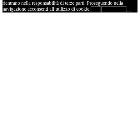
rientrano nella responsabilità di terze parti. Proseguendo nella
navigazione acconsenti all’utilizzo di cookie.
Ok
Leggi di più