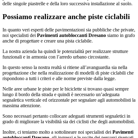
delle singole piastrelle e della loro successiva installazione al suolo.
Possiamo realizzare anche piste ciclabili
In quanto veri esperti delle pavimentazioni sia pubbliche che private,
noi specialisti dei
Pavimenti autobloccanti Dresano
siamo in grafo
anche di progettare e creare una pista ciclabile.
La nostra azienda ha quindi le potenzialità per realizzare strutture
funzionali e in armonia con l’arredo urbano circostante.
In questo senso la nostra realtà si ritiene all’avanguardia sia nella
progettazione che nella realizzazione di modelli di piste ciclabili che
rispondono a tutti i criteri e alle norme previste dalla legge.
Nelle aree urbane le piste per le biciclette si trovano quasi sempre
lungo il bordo della strada e quindi è necessario un’adeguata
segnaletica verticale ed orizzontale per segnalare agli automobilisti la
massima attenzione.
Sono necessari pertanto collocare adeguati strumenti segnaletici in
grado di migliorare la visibilità sia dei ciclisti che degli automobilisti.
Inoltre, ci teniamo molto a sottolineare noi specialisti dei
Pavimenti
autobloccanti Dresano
, gli ingressi e le uscite dei percorsi riservati