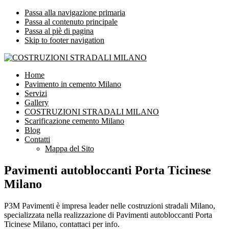
Passa alla navigazione primaria
Passa al contenuto principale
Passa al piè di pagina
Skip to footer navigation
COSTRUZIONI STRADALI MILANO
Impresa leader nelle costruzioni stradali Milano
Home
Pavimento in cemento Milano
Servizi
Gallery
COSTRUZIONI STRADALI MILANO
Scarificazione cemento Milano
Blog
Contatti
Mappa del Sito
Pavimenti autobloccanti Porta Ticinese
Milano
P3M Pavimenti è impresa leader nelle costruzioni stradali Milano,
specializzata nella realizzazione di Pavimenti autobloccanti Porta
Ticinese Milano, contattaci per info.