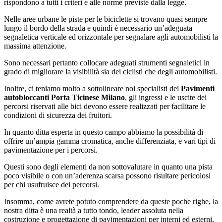
rispondono a tutti i criteri e alle norme previste dalla legge.
Nelle aree urbane le piste per le biciclette si trovano quasi sempre
lungo il bordo della strada e quindi è necessario un’adeguata
segnaletica verticale ed orizzontale per segnalare agli automobilisti la
massima attenzione.
Sono necessari pertanto collocare adeguati strumenti segnaletici in
grado di migliorare la visibilità sia dei ciclisti che degli automobilisti.
Inoltre, ci teniamo molto a sottolineare noi specialisti dei
Pavimenti
autobloccanti Porta Ticinese Milano
, gli ingressi e le uscite dei
percorsi riservati alle bici devono essere realizzati per facilitare le
condizioni di sicurezza dei fruitori.
In quanto ditta esperta in questo campo abbiamo la possibilità di
offrire un’ampia gamma cromatica, anche differenziata, e vari tipi di
pavimentazione per i percorsi.
Questi sono degli elementi da non sottovalutare in quanto una pista
poco visibile o con un’aderenza scarsa possono risultare pericolosi
per chi usufruisce dei percorsi.
Insomma, come avrete potuto comprendere da queste poche righe, la
nostra ditta è una realtà a tutto tondo, leader assoluta nella
costruzione e progettazione di pavimentazioni per interni ed esterni.