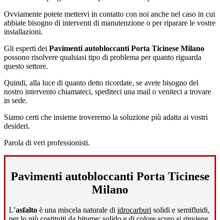
Ovviamente potete mettervi in contatto con noi anche nel caso in cui
abbiate bisogno di interventi di manutenzione o per riparare le vostre
installazioni.
Gli esperti dei
Pavimenti autobloccanti Porta Ticinese Milano
possono risolvere qualsiasi tipo di problema per quanto riguarda
questo settore.
Quindi, alla luce di quanto detto ricordate, se avete bisogno del
nostro intervento chiamateci, spediteci una mail o veniteci a trovare
in sede.
Siamo certi che insieme troveremo la soluzione più adatta ai vostri
desideri.
Parola di veri professionisti.
Pavimenti autobloccanti Porta Ticinese
Milano
L’
asfalto
è una miscela naturale di
idrocarburi
solidi e semifluidi,
per lo più costituiti da
bitume
; solido e di colore scuro si rinviene