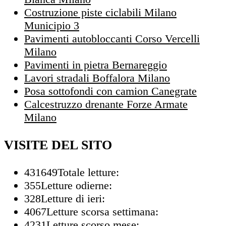
Costruzione piste ciclabili Milano
Municipio 3
Pavimenti autobloccanti Corso Vercelli
Milano
Pavimenti in pietra Bernareggio
Lavori stradali Boffalora Milano
Posa sottofondi con camion Canegrate
Calcestruzzo drenante Forze Armate
Milano
VISITE DEL SITO
431649
Totale letture:
355
Letture odierne:
328
Letture di ieri:
4067
Letture scorsa settimana:
4231
Letture scorso mese: