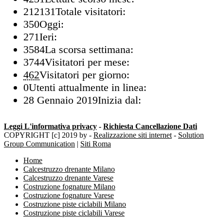
212131
Totale visitatori:
350
Oggi:
271
Ieri:
3584
La scorsa settimana:
3744
Visitatori per mese:
462
Visitatori per giorno:
0
Utenti attualmente in linea:
28 Gennaio 2019
Inizia dal:
Leggi L'informativa privacy
-
Richiesta Cancellazione Dati
COPYRIGHT [c] 2019 by -
Realizzazione siti internet
-
Solution
Group Communication
|
Siti Roma
Home
Calcestruzzo drenante Milano
Calcestruzzo drenante Varese
Costruzione fognature Milano
Costruzione fognature Varese
Costruzione piste ciclabili Milano
Costruzione piste ciclabili Varese