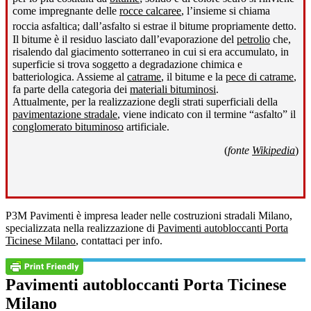
come impregnante delle
rocce calcaree
, l’insieme si chiama
roccia asfaltica; dall’asfalto si estrae il bitume propriamente detto
.
Il bitume è il residuo lasciato dall’evaporazione del
petrolio
che,
risalendo dal giacimento sotterraneo in cui si era accumulato, in
superficie si trova soggetto a degradazione chimica e
batteriologica. Assieme al
catrame
, il bitume e la
pece di catrame
,
fa parte della categoria dei
materiali bituminosi
.
Attualmente, per la realizzazione degli strati superficiali della
pavimentazione stradale
, viene indicato con il termine “asfalto” il
conglomerato bituminoso
artificiale.
(
fonte
Wikipedia
)
P3M Pavimenti è impresa leader nelle costruzioni stradali Milano,
specializzata nella realizzazione di
Pavimenti autobloccanti Porta
Ticinese Milano
, contattaci per info.
Pavimenti autobloccanti Porta Ticinese
Milano