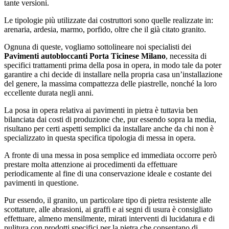
tante versioni.
Le tipologie più utilizzate dai costruttori sono quelle realizzate in:
arenaria, ardesia, marmo, porfido, oltre che il già citato granito.
Ognuna di queste, vogliamo sottolineare noi specialisti dei
Pavimenti autobloccanti Porta Ticinese Milano
, necessita di
specifici trattamenti prima della posa in opera, in modo tale da poter
garantire a chi decide di installare nella propria casa un’installazione
del genere, la massima compattezza delle piastrelle, nonché la loro
eccellente durata negli anni.
La posa in opera relativa ai pavimenti in pietra è tuttavia ben
bilanciata dai costi di produzione che, pur essendo sopra la media,
risultano per certi aspetti semplici da installare anche da chi non è
specializzato in questa specifica tipologia di messa in opera.
A fronte di una messa in posa semplice ed immediata occorre però
prestare molta attenzione ai procedimenti da effettuare
periodicamente al fine di una conservazione ideale e costante dei
pavimenti in questione.
Pur essendo, il granito, un particolare tipo di pietra resistente alle
scottature, alle abrasioni, ai graffi e ai segni di usura è consigliato
effettuare, almeno mensilmente, mirati interventi di lucidatura e di
pulitura con prodotti specifici per la pietra che consentano di