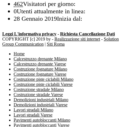
462
Visitatori per giorno:
0
Utenti attualmente in linea:
28 Gennaio 2019
Inizia dal:
Leggi L'informativa privacy
-
Richiesta Cancellazione Dati
COPYRIGHT [c] 2019 by -
Realizzazione siti internet
-
Solution
Group Communication
|
Siti Roma
Home
Calcestruzzo drenante Milano
Calcestruzzo drenante Varese
Costruzione fognature Milano
Costruzione fognature Varese
Costruzione piste ciclabili Milano
Costruzione piste ciclabili Varese
Costruzione stradale Milano
Costruzione stradale Varese
Demolizioni industriali Milano
Demolizioni industriali Varese
Lavori stradali Milano
Lavori stradali Varese
Pavimenti autobloccanti Milano
Pavimenti autobloccanti Varese