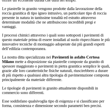
offrire un’eccellente durata che dura nel tempo.
Le piastrelle in granito vengono prodotte dalla lavorazione della
roccia granitica di tipo igneo intrusivo, un particolare tipo di roccia
presente in natura in tantissime tonalità ed estratto attraverso
determinate modalità che ne attribuiscono incredibili pregi e
vantaggi.
I processi chimici attraverso i quali sono sottoposti i pavimenti di
questo materiale prima di essere installati al suolo rispecchiano le più
innovative tecniche di montaggio adoperate dai più grandi esperti
dell’edilizia contemporanea.
La nostra ditta specializzata nei
Pavimenti in asfalto Certosa
Milano
mette a disposizione sia piastrelle composte da granito di
spessore maggiorato o pavimenti in pietra granitica semplice le quali,
grazie alle loro caratteristiche fisiche naturali, riuscirebbero a durare
di più rispetto a qualsiasi altra tipologia di pavimentazione composta
principalmente da materiale differente.
Le tipologie di pavimenti in granito attualmente disponibili in
commercio sono differenti.
Esse soddisfano qualsivoglia tipo di esigenza e si classificano per
forma, consistenza e dimensione secondo parametri ben precisi.