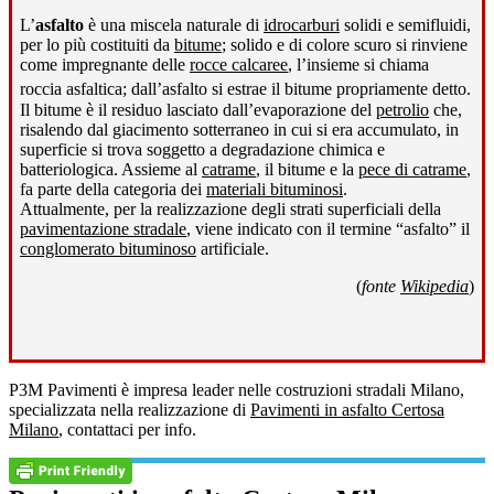
L’
asfalto
è una miscela naturale di
idrocarburi
solidi e semifluidi,
per lo più costituiti da
bitume
; solido e di colore scuro si rinviene
come impregnante delle
rocce calcaree
, l’insieme si chiama
roccia asfaltica; dall’asfalto si estrae il bitume propriamente detto
.
Il bitume è il residuo lasciato dall’evaporazione del
petrolio
che,
risalendo dal giacimento sotterraneo in cui si era accumulato, in
superficie si trova soggetto a degradazione chimica e
batteriologica. Assieme al
catrame
, il bitume e la
pece di catrame
,
fa parte della categoria dei
materiali bituminosi
.
Attualmente, per la realizzazione degli strati superficiali della
pavimentazione stradale
, viene indicato con il termine “asfalto” il
conglomerato bituminoso
artificiale.
(
fonte
Wikipedia
)
P3M Pavimenti è impresa leader nelle costruzioni stradali Milano,
specializzata nella realizzazione di
Pavimenti in asfalto Certosa
Milano
, contattaci per info.