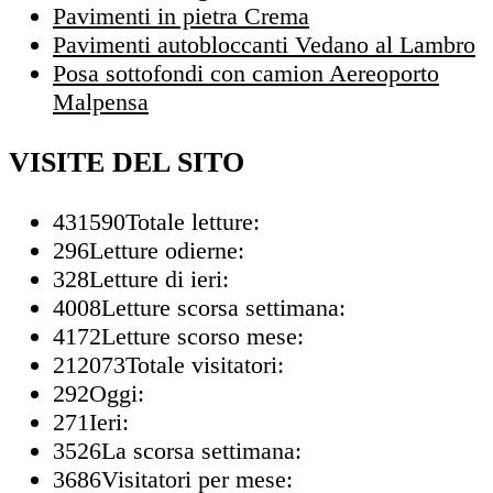
Pavimenti in pietra Crema
Pavimenti autobloccanti Vedano al Lambro
Posa sottofondi con camion Aereoporto
Malpensa
VISITE DEL SITO
431590
Totale letture:
296
Letture odierne:
328
Letture di ieri:
4008
Letture scorsa settimana:
4172
Letture scorso mese:
212073
Totale visitatori:
292
Oggi:
271
Ieri:
3526
La scorsa settimana:
3686
Visitatori per mese: