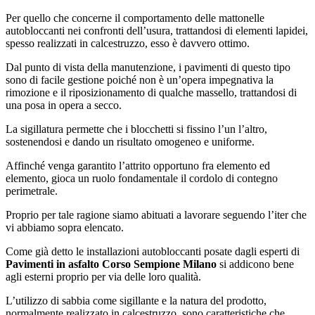
Per quello che concerne il comportamento delle mattonelle
autobloccanti nei confronti dell’usura, trattandosi di elementi lapidei,
spesso realizzati in calcestruzzo, esso è davvero ottimo.
Dal punto di vista della manutenzione, i pavimenti di questo tipo
sono di facile gestione poiché non è un’opera impegnativa la
rimozione e il riposizionamento di qualche massello, trattandosi di
una posa in opera a secco.
La sigillatura permette che i blocchetti si fissino l’un l’altro,
sostenendosi e dando un risultato omogeneo e uniforme.
Affinché venga garantito l’attrito opportuno fra elemento ed
elemento, gioca un ruolo fondamentale il cordolo di contegno
perimetrale.
Proprio per tale ragione siamo abituati a lavorare seguendo l’iter che
vi abbiamo sopra elencato.
Come già detto le installazioni autobloccanti posate dagli esperti di
Pavimenti in asfalto Corso Sempione Milano
si addicono bene
agli esterni proprio per via delle loro qualità.
L’utilizzo di sabbia come sigillante e la natura del prodotto,
normalmente realizzato in calcestruzzo, sono caratteristiche che