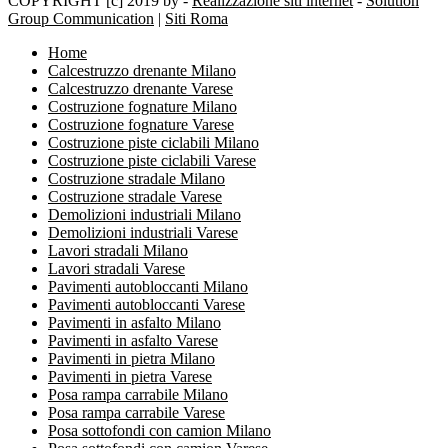
COPYRIGHT [c] 2019 by -
Realizzazione siti internet
-
Solution
Group Communication
|
Siti Roma
Home
Calcestruzzo drenante Milano
Calcestruzzo drenante Varese
Costruzione fognature Milano
Costruzione fognature Varese
Costruzione piste ciclabili Milano
Costruzione piste ciclabili Varese
Costruzione stradale Milano
Costruzione stradale Varese
Demolizioni industriali Milano
Demolizioni industriali Varese
Lavori stradali Milano
Lavori stradali Varese
Pavimenti autobloccanti Milano
Pavimenti autobloccanti Varese
Pavimenti in asfalto Milano
Pavimenti in asfalto Varese
Pavimenti in pietra Milano
Pavimenti in pietra Varese
Posa rampa carrabile Milano
Posa rampa carrabile Varese
Posa sottofondi con camion Milano