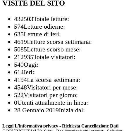
VISITE DEL SITO
432503
Totale letture:
574
Letture odierne:
635
Letture di ieri:
4619
Letture scorsa settimana:
5085
Letture scorso mese:
212935
Totale visitatori:
540
Oggi:
614
Ieri:
4194
La scorsa settimana:
4548
Visitatori per mese:
522
Visitatori per giorno:
0
Utenti attualmente in linea:
28 Gennaio 2019
Inizia dal:
Leggi L'informativa privacy
-
Richiesta Cancellazione Dati