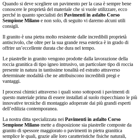
Quando si deve scegliere un pavimento per la casa è sempre bene
conoscere le proprietà del materiale che si vuole utilizzare, ecco
perché in quanto specialisti dei
Pavimenti in asfalto Corso
Sempione Milano
e non solo, di seguito vi daremo alcuni utili
consigli.
Il granito è una pietra molto resistente dalle incredibili proprietà
antiscivolo, che oltre per la sua grande resa estetica è in grado di
offrire un’eccellente durata che dura nel tempo.
Le piastrelle in granito vengono prodotte dalla lavorazione della
roccia granitica di tipo igneo intrusivo, un particolare tipo di roccia
presente in natura in tantissime tonalità ed estratto attraverso
determinate modalità che ne attribuiscono incredibili pregi e
vantaggi.
I processi chimici attraverso i quali sono sottoposti i pavimenti di
questo materiale prima di essere installati al suolo rispecchiano le più
innovative tecniche di montaggio adoperate dai più grandi esperti
dell’edilizia contemporanea.
La nostra ditta specializzata nei
Pavimenti in asfalto Corso
Sempione Milano
mette a disposizione sia piastrelle composte da
granito di spessore maggiorato o pavimenti in pietra granitica
semplice le quali, grazie alle loro caratteristiche fisiche naturali,