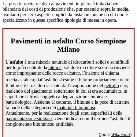
La posa in opera relativa ai pavimenti in pietra è tuttavia ben
bilanciata dai costi di produzione che, pur essendo sopra la media,
risultano per certi aspetti semplici da installare anche da chi non è
specializzato in questa specifica tipologia di messa in opera.
Pavimenti in asfalto Corso Sempione
Milano
L’
asfalto
è una miscela naturale di
idrocarburi
solidi e semifluidi,
per lo più costituiti da
bitume
; solido e di colore scuro si rinviene
come impregnante delle
rocce calcaree
, l’insieme si chiama
roccia asfaltica; dall’asfalto si estrae il bitume propriamente detto
.
Il bitume è il residuo lasciato dall’evaporazione del
petrolio
che,
risalendo dal giacimento sotterraneo in cui si era accumulato, in
superficie si trova soggetto a degradazione chimica e
batteriologica. Assieme al
catrame
, il bitume e la
pece di catrame
,
fa parte della categoria dei
materiali bituminosi
.
Attualmente, per la realizzazione degli strati superficiali della
pavimentazione stradale
, viene indicato con il termine “asfalto” il
conglomerato bituminoso
artificiale.
(
fonte
Wikipedia
)