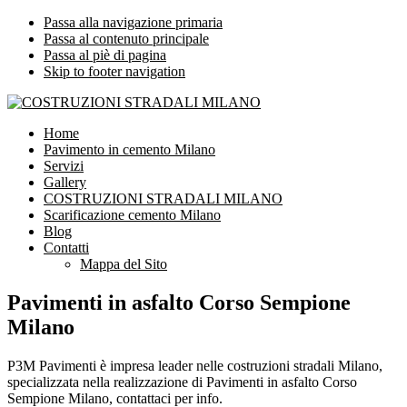
Passa alla navigazione primaria
Passa al contenuto principale
Passa al piè di pagina
Skip to footer navigation
COSTRUZIONI STRADALI MILANO
Impresa leader nelle costruzioni stradali Milano
Home
Pavimento in cemento Milano
Servizi
Gallery
COSTRUZIONI STRADALI MILANO
Scarificazione cemento Milano
Blog
Contatti
Mappa del Sito
Pavimenti in asfalto Corso Sempione
Milano
P3M Pavimenti è impresa leader nelle costruzioni stradali Milano,
specializzata nella realizzazione di Pavimenti in asfalto Corso
Sempione Milano, contattaci per info.