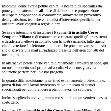
Insomma, come avrete potuto capire, la nostra ditta specializzata
pone grande attenzione alla fase di definizione e progettazione
dell’opera proponendo al committente, attraverso un preventivo
dettagliatissimo, tecniche e modalità d’intervento specifiche per
ottenere lavori eseguiti a regola d’arte.
Se avete intenzione di installare i
Pavimenti in asfalto Corso
Sempione Milano
o di manutenere o riparare quelli già preesistenti
e desiderate mettervi in contatto con la nostra azienda, tutto quello
che dovete fare è telefonare al numero che potete trovare su questo
sito o scrivere una mail all’indirizzo presente nell’area contatti del
nostro portale.
In alternativa potete anche venire direttamente a trovarci in sede, qui
un nostro addetto sarà pronto ad ascoltarvi e a consigliarvi la
soluzione perfetta per il vostro progetto.
In quanto ditta assolutamente seria ed estremamente professionale,
prima di iniziare i lavori invieremo da voi un team di tecnici
specializzati per comprendere a pieno i lavori da svolgere.
Inoltre scegliendo noi, vi garantiremo sempre un preventivo spese a
costo zero.
Installare i
Pavimenti in asfalto Corso Sempione Milano
è di