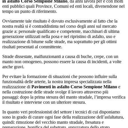
in asfalto Corso Sempione Milano
, da anni lavora per e con molti
enti pubblici quali Province, Comuni ed enti locali, divenendone nel
tempo un punto di riferimento.
Ovviamente tale risultato è dovuto esclusivamente al fatto che la
nostra realtà si è contraddistinta nel corso degli anni sul mercato
grazie a: personale qualificato e competente, macchinari di ultima
generazione utilizzati nella posa e nel ripristino di asfalto, uso e
realizzazione di bitume sulle strade, ma soprattutto per gli ottimi
risultati presentati al committente.
Strade dissestate, malfunzionanti a causa di buche, crepe, con un
manto non omogeneo, possono essere la causa di incidenti, a volte
anche gravi.
Per evitare la formazione di situazioni che possono influire sulla
funzionalità delle arterie, la nostra impresa specializzata nella
realizzazione di
Pavimenti in asfalto Corso Sempione Milano
e
nella costruzione delle strade svolge il lavoro attraverso più
passaggi: dopo la prima stesura del manto stradale, l’impresa verifica
il risultato e interviene con un ulteriore stesura.
In quanto veri professionisti del settore i tecnici di cui disponiamo
sono in grado di curare ogni fase della realizzazione dell’asfaltatura,
quindi: rimozione del vecchio manto stradale, fresatura e
preparazione, bonifica del substrato, spruzzatura dello strato