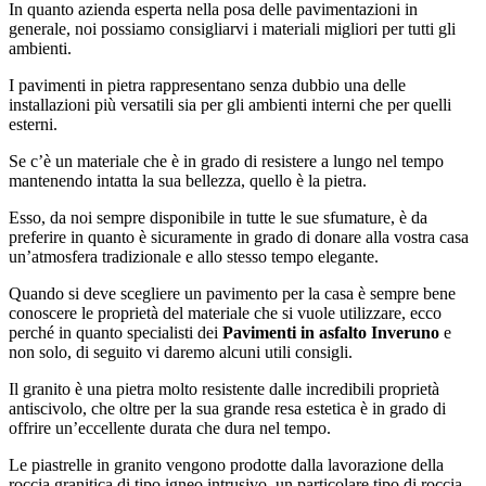
In quanto azienda esperta nella posa delle pavimentazioni in
generale, noi possiamo consigliarvi i materiali migliori per tutti gli
ambienti.
I pavimenti in pietra rappresentano senza dubbio una delle
installazioni più versatili sia per gli ambienti interni che per quelli
esterni.
Se c’è un materiale che è in grado di resistere a lungo nel tempo
mantenendo intatta la sua bellezza, quello è la pietra.
Esso, da noi sempre disponibile in tutte le sue sfumature, è da
preferire in quanto è sicuramente in grado di donare alla vostra casa
un’atmosfera tradizionale e allo stesso tempo elegante.
Quando si deve scegliere un pavimento per la casa è sempre bene
conoscere le proprietà del materiale che si vuole utilizzare, ecco
perché in quanto specialisti dei
Pavimenti in asfalto Inveruno
e
non solo, di seguito vi daremo alcuni utili consigli.
Il granito è una pietra molto resistente dalle incredibili proprietà
antiscivolo, che oltre per la sua grande resa estetica è in grado di
offrire un’eccellente durata che dura nel tempo.
Le piastrelle in granito vengono prodotte dalla lavorazione della
roccia granitica di tipo igneo intrusivo, un particolare tipo di roccia