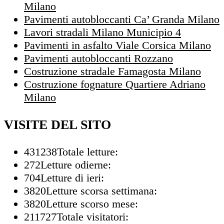
Milano
Pavimenti autobloccanti Ca’ Granda Milano
Lavori stradali Milano Municipio 4
Pavimenti in asfalto Viale Corsica Milano
Pavimenti autobloccanti Rozzano
Costruzione stradale Famagosta Milano
Costruzione fognature Quartiere Adriano
Milano
VISITE DEL SITO
431238
Totale letture:
272
Letture odierne:
704
Letture di ieri:
3820
Letture scorsa settimana:
3820
Letture scorso mese:
211727
Totale visitatori: