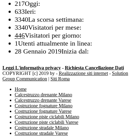
217
Oggi:
633
Ieri:
3340
La scorsa settimana:
3340
Visitatori per mese:
446
Visitatori per giorno:
1
Utenti attualmente in linea:
28 Gennaio 2019
Inizia dal:
Leggi L'informativa privacy
-
Richiesta Cancellazione Dati
COPYRIGHT [c] 2019 by -
Realizzazione siti internet
-
Solution
Group Communication
|
Siti Roma
Home
Calcestruzzo drenante Milano
Calcestruzzo drenante Varese
Costruzione fognature Milano
Costruzione fognature Varese
Costruzione piste ciclabili Milano
Costruzione piste ciclabili Varese
Costruzione stradale Milano
Costruzione stradale Varese