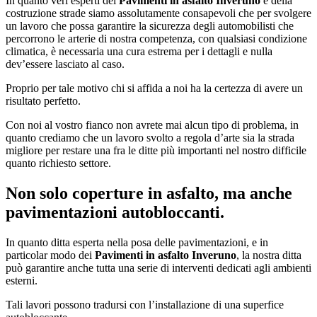
In quanto veri esperti dei
Pavimenti in asfalto Inveruno
e della
costruzione strade siamo assolutamente consapevoli che per svolgere
un lavoro che possa garantire la sicurezza degli automobilisti che
percorrono le arterie di nostra competenza, con qualsiasi condizione
climatica, è necessaria una cura estrema per i dettagli e nulla
dev’essere lasciato al caso.
Proprio per tale motivo chi si affida a noi ha la certezza di avere un
risultato perfetto.
Con noi al vostro fianco non avrete mai alcun tipo di problema, in
quanto crediamo che un lavoro svolto a regola d’arte sia la strada
migliore per restare una fra le ditte più importanti nel nostro difficile
quanto richiesto settore.
Non solo coperture in asfalto, ma anche
pavimentazioni autobloccanti.
In quanto ditta esperta nella posa delle pavimentazioni, e in
particolar modo dei
Pavimenti in asfalto Inveruno
, la nostra ditta
può garantire anche tutta una serie di interventi dedicati agli ambienti
esterni.
Tali lavori possono tradursi con l’installazione di una superfice