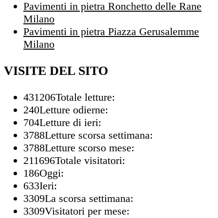
Pavimenti in pietra Ronchetto delle Rane
Milano
Pavimenti in pietra Piazza Gerusalemme
Milano
VISITE DEL SITO
431206
Totale letture:
240
Letture odierne:
704
Letture di ieri:
3788
Letture scorsa settimana:
3788
Letture scorso mese:
211696
Totale visitatori:
186
Oggi:
633
Ieri:
3309
La scorsa settimana:
3309
Visitatori per mese: