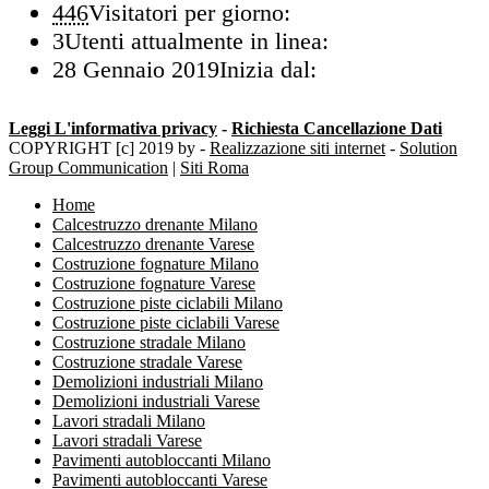
446
Visitatori per giorno:
3
Utenti attualmente in linea:
28 Gennaio 2019
Inizia dal:
Leggi L'informativa privacy
-
Richiesta Cancellazione Dati
COPYRIGHT [c] 2019 by -
Realizzazione siti internet
-
Solution
Group Communication
|
Siti Roma
Home
Calcestruzzo drenante Milano
Calcestruzzo drenante Varese
Costruzione fognature Milano
Costruzione fognature Varese
Costruzione piste ciclabili Milano
Costruzione piste ciclabili Varese
Costruzione stradale Milano
Costruzione stradale Varese
Demolizioni industriali Milano
Demolizioni industriali Varese
Lavori stradali Milano
Lavori stradali Varese
Pavimenti autobloccanti Milano
Pavimenti autobloccanti Varese