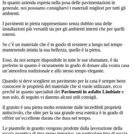
In quanto azienda esperta nella posa delle pavimentazioni in
generale, noi possiamo consigliarvi i materiali migliori per tutti gli
ambienti.
I pavimenti in pietra rappresentano senza dubbio una delle
installazioni più versatili sia per gli ambienti interni che per quelli
esterni.
Se c’è un materiale che è in grado di resistere a lungo nel tempo
mantenendo intatta la sua bellezza, quello è la pietra.
Esso, da noi sempre disponibile in tutte le sue sfumature, è da
preferire in quanto è sicuramente in grado di donare alla vostra casa
un’atmosfera tradizionale e allo stesso tempo elegante.
Quando si deve scegliere un pavimento per la casa è sempre bene
conoscere le proprietà del materiale che si vuole utilizzare, ecco
perché in quanto specialisti dei
Pavimenti in asfalto Limbiate
e
non solo, di seguito vi daremo alcuni utili consigli.
Il granito è una pietra molto resistente dalle incredibili proprietà
antiscivolo, che oltre per la sua grande resa estetica è in grado di
offrire un’eccellente durata che dura nel tempo.
Le piastrelle in granito vengono prodotte dalla lavorazione della
roccia granitica di tipo igneo intrusivo, un particolare tipo di roccia