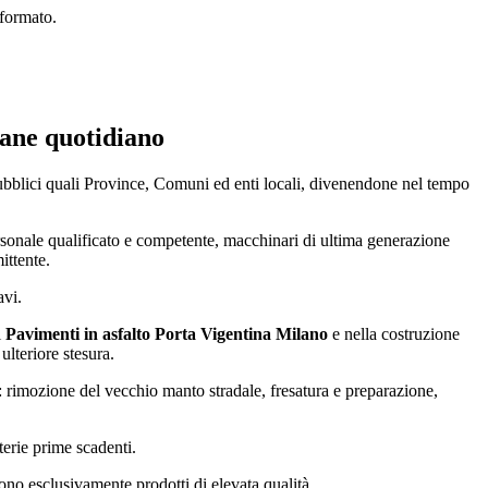
 formato.
pane quotidiano
pubblici quali Province, Comuni ed enti locali, divenendone nel tempo
personale qualificato e competente, macchinari di ultima generazione
ittente.
avi.
i
Pavimenti in asfalto Porta Vigentina Milano
e nella costruzione
ulteriore stesura.
di: rimozione del vecchio manto stradale, fresatura e preparazione,
terie prime scadenti.
 sono esclusivamente prodotti di elevata qualità.