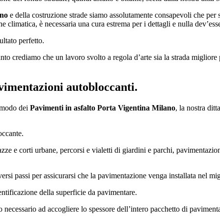
ano
e della costruzione strade siamo assolutamente consapevoli che per s
 climatica, è necessaria una cura estrema per i dettagli e nulla dev’esse
ultato perfetto.
o crediamo che un lavoro svolto a regola d’arte sia la strada migliore pe
vimentazioni autobloccanti.
r modo dei
Pavimenti in asfalto Porta Vigentina Milano
, la nostra dit
occante.
ze e corti urbane, percorsi e vialetti di giardini e parchi, pavimentazioni 
versi passi per assicurarsi che la pavimentazione venga installata nel mi
entificazione della superficie da pavimentare.
necessario ad accogliere lo spessore dell’intero pacchetto di paviment