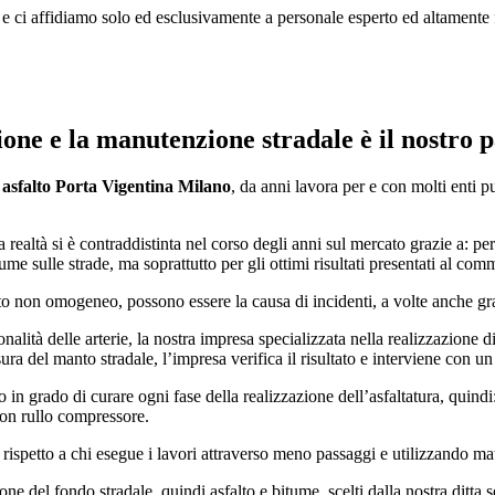
ri e ci affidiamo solo ed esclusivamente a personale esperto ed altamente
one e la manutenzione stradale è il nostro 
 asfalto Porta Vigentina Milano
, da anni lavora per e con molti enti 
a realtà si è contraddistinta nel corso degli anni sul mercato grazie a: 
itume sulle strade, ma soprattutto per gli ottimi risultati presentati al comm
to non omogeneo, possono essere la causa di incidenti, a volte anche gr
nalità delle arterie, la nostra impresa specializzata nella realizzazione d
ura del manto stradale, l’impresa verifica il risultato e interviene con un 
no in grado di curare ogni fase della realizzazione dell’asfaltatura, quin
 con rullo compressore.
rispetto a chi esegue i lavori attraverso meno passaggi e utilizzando ma
zione del fondo stradale, quindi asfalto e bitume, scelti dalla nostra ditta