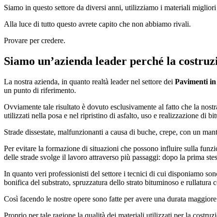
Siamo in questo settore da diversi anni, utilizziamo i materiali miglio
Alla luce di tutto questo avrete capito che non abbiamo rivali.
Provare per credere.
Siamo un’azienda leader perché la costruzi
La nostra azienda, in quanto realtà leader nel settore dei
Pavimenti in
un punto di riferimento.
Ovviamente tale risultato è dovuto esclusivamente al fatto che la nostr
utilizzati nella posa e nel ripristino di asfalto, uso e realizzazione di b
Strade dissestate, malfunzionanti a causa di buche, crepe, con un man
Per evitare la formazione di situazioni che possono influire sulla funzio
delle strade svolge il lavoro attraverso più passaggi: dopo la prima stes
In quanto veri professionisti del settore i tecnici di cui disponiamo so
bonifica del substrato, spruzzatura dello strato bituminoso e rullatura
Così facendo le nostre opere sono fatte per avere una durata maggiore 
Proprio per tale ragione la qualità dei materiali utilizzati per la costru