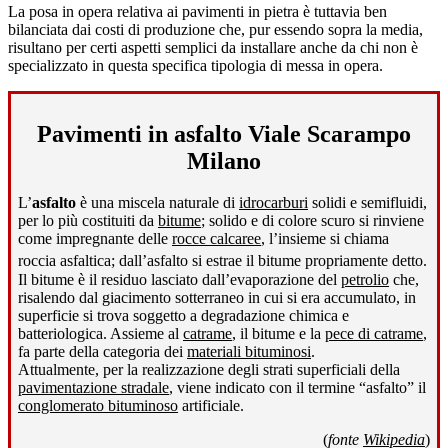
La posa in opera relativa ai pavimenti in pietra è tuttavia ben
bilanciata dai costi di produzione che, pur essendo sopra la media,
risultano per certi aspetti semplici da installare anche da chi non è
specializzato in questa specifica tipologia di messa in opera.
Pavimenti in asfalto Viale Scarampo
Milano
L’
asfalto
è una miscela naturale di
idrocarburi
solidi e semifluidi,
per lo più costituiti da
bitume
; solido e di colore scuro si rinviene
come impregnante delle
rocce calcaree
, l’insieme si chiama
roccia asfaltica; dall’asfalto si estrae il bitume propriamente detto
.
Il bitume è il residuo lasciato dall’evaporazione del
petrolio
che,
risalendo dal giacimento sotterraneo in cui si era accumulato, in
superficie si trova soggetto a degradazione chimica e
batteriologica. Assieme al
catrame
, il bitume e la
pece di catrame
,
fa parte della categoria dei
materiali bituminosi
.
Attualmente, per la realizzazione degli strati superficiali della
pavimentazione stradale
, viene indicato con il termine “asfalto” il
conglomerato bituminoso
artificiale.
(
fonte
Wikipedia
)