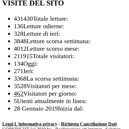
VISITE DEL SITO
431430
Totale letture:
136
Letture odierne:
328
Letture di ieri:
3848
Letture scorsa settimana:
4012
Letture scorso mese:
211915
Totale visitatori:
134
Oggi:
271
Ieri:
3368
La scorsa settimana:
3528
Visitatori per mese:
462
Visitatori per giorno:
5
Utenti attualmente in linea:
28 Gennaio 2019
Inizia dal:
Leggi L'informativa privacy
-
Richiesta Cancellazione Dati