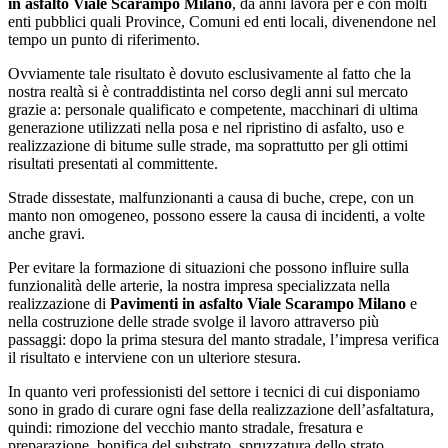
in asfalto Viale Scarampo Milano
, da anni lavora per e con molti
enti pubblici quali Province, Comuni ed enti locali, divenendone nel
tempo un punto di riferimento.
Ovviamente tale risultato è dovuto esclusivamente al fatto che la
nostra realtà si è contraddistinta nel corso degli anni sul mercato
grazie a: personale qualificato e competente, macchinari di ultima
generazione utilizzati nella posa e nel ripristino di asfalto, uso e
realizzazione di bitume sulle strade, ma soprattutto per gli ottimi
risultati presentati al committente.
Strade dissestate, malfunzionanti a causa di buche, crepe, con un
manto non omogeneo, possono essere la causa di incidenti, a volte
anche gravi.
Per evitare la formazione di situazioni che possono influire sulla
funzionalità delle arterie, la nostra impresa specializzata nella
realizzazione di
Pavimenti in asfalto Viale Scarampo Milano
e
nella costruzione delle strade svolge il lavoro attraverso più
passaggi: dopo la prima stesura del manto stradale, l’impresa verifica
il risultato e interviene con un ulteriore stesura.
In quanto veri professionisti del settore i tecnici di cui disponiamo
sono in grado di curare ogni fase della realizzazione dell’asfaltatura,
quindi: rimozione del vecchio manto stradale, fresatura e
preparazione, bonifica del substrato, spruzzatura dello strato