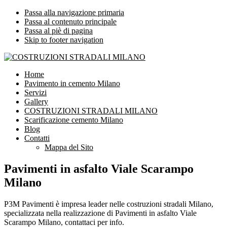
Passa alla navigazione primaria
Passa al contenuto principale
Passa al piè di pagina
Skip to footer navigation
COSTRUZIONI STRADALI MILANO
Impresa leader nelle costruzioni stradali Milano
Home
Pavimento in cemento Milano
Servizi
Gallery
COSTRUZIONI STRADALI MILANO
Scarificazione cemento Milano
Blog
Contatti
Mappa del Sito
Pavimenti in asfalto Viale Scarampo
Milano
P3M Pavimenti è impresa leader nelle costruzioni stradali Milano,
specializzata nella realizzazione di Pavimenti in asfalto Viale
Scarampo Milano, contattaci per info.