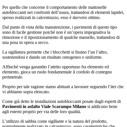
Per quello che concerne il comportamento delle mattonelle
autobloccanti nei confronti dell’usura, trattandosi di elementi lapidei,
spesso realizzati in calcestruzzo, esso è davvero ottimo.
Dal punto di vista della manutenzione, i pavimenti di questo tipo
sono di facile gestione poiché non è un’opera impegnativa la
rimozione e il riposizionamento di qualche massello, trattandosi di
una posa in opera a secco.
La sigillatura permette che i blocchetti si fissino l’un l’altro,
sostenendosi e dando un risultato omogeneo e uniforme.
Affinché venga garantito l’attrito opportuno fra elemento ed
elemento, gioca un ruolo fondamentale il cordolo di contegno
perimetrale.
Proprio per tale ragione siamo abituati a lavorare seguendo l’iter che
vi abbiamo sopra elencato.
Come già detto le installazioni autobloccanti posate dagli esperti di
Pavimenti in asfalto Viale Scarampo Milano
si addicono bene
agli esterni proprio per via delle loro qualità.
L’utilizzo di sabbia come sigillante e la natura del prodotto,
normalmente realizzato in calcestruzzo, sono caratteristiche che