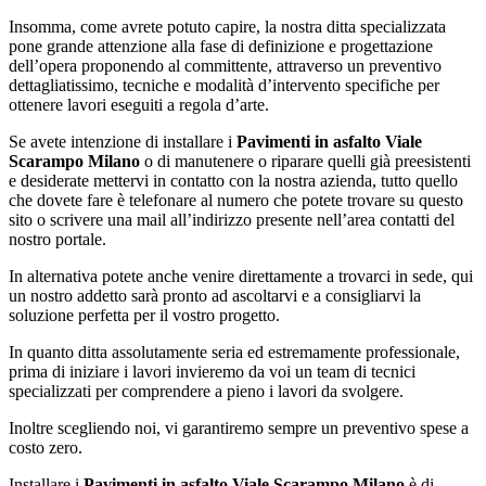
Insomma, come avrete potuto capire, la nostra ditta specializzata
pone grande attenzione alla fase di definizione e progettazione
dell’opera proponendo al committente, attraverso un preventivo
dettagliatissimo, tecniche e modalità d’intervento specifiche per
ottenere lavori eseguiti a regola d’arte.
Se avete intenzione di installare i
Pavimenti in asfalto Viale
Scarampo Milano
o di manutenere o riparare quelli già preesistenti
e desiderate mettervi in contatto con la nostra azienda, tutto quello
che dovete fare è telefonare al numero che potete trovare su questo
sito o scrivere una mail all’indirizzo presente nell’area contatti del
nostro portale.
In alternativa potete anche venire direttamente a trovarci in sede, qui
un nostro addetto sarà pronto ad ascoltarvi e a consigliarvi la
soluzione perfetta per il vostro progetto.
In quanto ditta assolutamente seria ed estremamente professionale,
prima di iniziare i lavori invieremo da voi un team di tecnici
specializzati per comprendere a pieno i lavori da svolgere.
Inoltre scegliendo noi, vi garantiremo sempre un preventivo spese a
costo zero.
Installare i
Pavimenti in asfalto Viale Scarampo Milano
è di