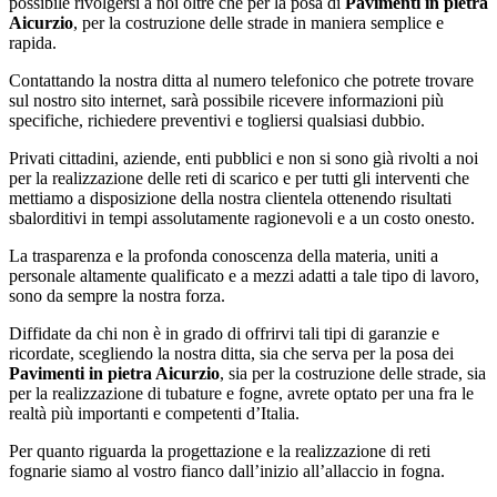
possibile rivolgersi a noi oltre che per la posa di
Pavimenti in pietra
Aicurzio
, per la costruzione delle strade in maniera semplice e
rapida.
Contattando la nostra ditta al numero telefonico che potrete trovare
sul nostro sito internet, sarà possibile ricevere informazioni più
specifiche, richiedere preventivi e togliersi qualsiasi dubbio.
Privati cittadini, aziende, enti pubblici e non si sono già rivolti a noi
per la realizzazione delle reti di scarico e per tutti gli interventi che
mettiamo a disposizione della nostra clientela ottenendo risultati
sbalorditivi in tempi assolutamente ragionevoli e a un costo onesto.
La trasparenza e la profonda conoscenza della materia, uniti a
personale altamente qualificato e a mezzi adatti a tale tipo di lavoro,
sono da sempre la nostra forza.
Diffidate da chi non è in grado di offrirvi tali tipi di garanzie e
ricordate, scegliendo la nostra ditta, sia che serva per la posa dei
Pavimenti in pietra Aicurzio
, sia per la costruzione delle strade, sia
per la realizzazione di tubature e fogne, avrete optato per una fra le
realtà più importanti e competenti d’Italia.
Per quanto riguarda la progettazione e la realizzazione di reti
fognarie siamo al vostro fianco dall’inizio all’allaccio in fogna.