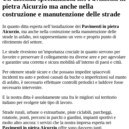
pietra Aicurzio
ma anche nella
costruzione e manutenzione delle strade
In quanto ditta esperta nell’installazione dei
Pavimenti in pietra
Aicurzio
, ma anche nella costruzione nella manutenzione delle
strade in asfalto, noi rappresentiamo un vero e proprio punto di
riferimento del settore.
Le strade rivestono un’importanza cruciale in quanto servono per
favorire e preservare il collegamento tra diverse aree e per agevolare
e garantire una corretta e sicura mobilità all’interno di paesi e città.
Per ottenere strade sicure e che possano impedire spiacevoli
incidenti tra auto e pedoni causati da buche o imperfezioni sul manto
di asfalto, è necessario effettuare controlli periodici e laddove fosse
necessario intervenire.
E la nostra ditta è assolutamente una fra le migliori sul territorio
italiano per svolgere tale tipo di lavoro.
Strade rurali, urbane o extraurbane, piste ciclabili, parcheggi,
rotatorie, ponti, percorsi in parchi o giardini, impianti sportivi e
molto altro ancora: i servizi che la nostra impresa esperta nei
Pavimenti in pietra Aicurzio
offre sono davvero tanti.