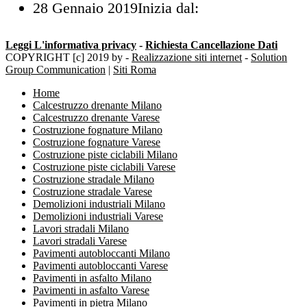
28 Gennaio 2019
Inizia dal:
Leggi L'informativa privacy
-
Richiesta Cancellazione Dati
COPYRIGHT [c] 2019 by -
Realizzazione siti internet
-
Solution
Group Communication
|
Siti Roma
Home
Calcestruzzo drenante Milano
Calcestruzzo drenante Varese
Costruzione fognature Milano
Costruzione fognature Varese
Costruzione piste ciclabili Milano
Costruzione piste ciclabili Varese
Costruzione stradale Milano
Costruzione stradale Varese
Demolizioni industriali Milano
Demolizioni industriali Varese
Lavori stradali Milano
Lavori stradali Varese
Pavimenti autobloccanti Milano
Pavimenti autobloccanti Varese
Pavimenti in asfalto Milano
Pavimenti in asfalto Varese
Pavimenti in pietra Milano