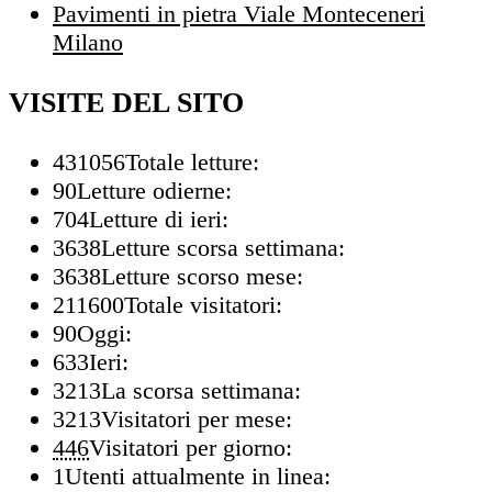
Pavimenti in pietra Viale Monteceneri
Milano
VISITE DEL SITO
431056
Totale letture:
90
Letture odierne:
704
Letture di ieri:
3638
Letture scorsa settimana:
3638
Letture scorso mese:
211600
Totale visitatori:
90
Oggi:
633
Ieri:
3213
La scorsa settimana:
3213
Visitatori per mese:
446
Visitatori per giorno:
1
Utenti attualmente in linea: