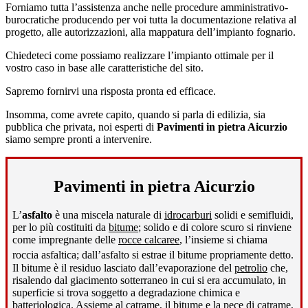
Forniamo tutta l’assistenza anche nelle procedure amministrativo-
burocratiche producendo per voi tutta la documentazione relativa al
progetto, alle autorizzazioni, alla mappatura dell’impianto fognario.
Chiedeteci come possiamo realizzare l’impianto ottimale per il
vostro caso in base alle caratteristiche del sito.
Sapremo fornirvi una risposta pronta ed efficace.
Insomma, come avrete capito, quando si parla di edilizia, sia
pubblica che privata, noi esperti di
Pavimenti in pietra Aicurzio
siamo sempre pronti a intervenire.
Pavimenti in pietra Aicurzio
L’
asfalto
è una miscela naturale di
idrocarburi
solidi e semifluidi,
per lo più costituiti da
bitume
; solido e di colore scuro si rinviene
come impregnante delle
rocce calcaree
, l’insieme si chiama
roccia asfaltica; dall’asfalto si estrae il bitume propriamente detto
.
Il bitume è il residuo lasciato dall’evaporazione del
petrolio
che,
risalendo dal giacimento sotterraneo in cui si era accumulato, in
superficie si trova soggetto a degradazione chimica e
batteriologica. Assieme al
catrame
, il bitume e la
pece di catrame
,