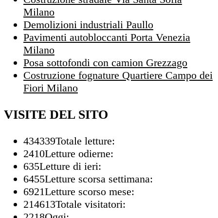
Milano
Demolizioni industriali Paullo
Pavimenti autobloccanti Porta Venezia
Milano
Posa sottofondi con camion Grezzago
Costruzione fognature Quartiere Campo dei
Fiori Milano
VISITE DEL SITO
434339
Totale letture:
2410
Letture odierne:
635
Letture di ieri:
6455
Letture scorsa settimana:
6921
Letture scorso mese:
214613
Totale visitatori:
2218
Oggi: