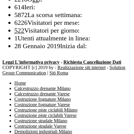
614
Ieri:
5872
La scorsa settimana:
6226
Visitatori per mese:
522
Visitatori per giorno:
1
Utenti attualmente in linea:
28 Gennaio 2019
Inizia dal:
Leggi L'informativa privacy
-
Richiesta Cancellazione Dati
COPYRIGHT [c] 2019 by -
Realizzazione siti internet
-
Solution
Group Communication
|
Siti Roma
Home
Calcestruzzo drenante Milano
Calcestruzzo drenante Varese
Costruzione fognature Milano
Costruzione fognature Varese
Costruzione piste ciclabili Milano
Costruzione piste ciclabili Varese
Costruzione stradale Milano
Costruzione stradale Varese
Demolizioni industriali Milano