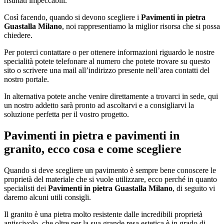
risultati impeccabili.
Così facendo, quando si devono scegliere i
Pavimenti in pietra
Guastalla Milano
, noi rappresentiamo la miglior risorsa che si possa
chiedere.
Per poterci contattare o per ottenere informazioni riguardo le nostre
specialità potete telefonare al numero che potete trovare su questo
sito o scrivere una mail all’indirizzo presente nell’area contatti del
nostro portale.
In alternativa potete anche venire direttamente a trovarci in sede, qui
un nostro addetto sarà pronto ad ascoltarvi e a consigliarvi la
soluzione perfetta per il vostro progetto.
Pavimenti in pietra e pavimenti in
granito, ecco cosa e come scegliere
Quando si deve scegliere un pavimento è sempre bene conoscere le
proprietà del materiale che si vuole utilizzare, ecco perché in quanto
specialisti dei
Pavimenti in pietra Guastalla Milano
, di seguito vi
daremo alcuni utili consigli.
Il granito è una pietra molto resistente dalle incredibili proprietà
antiscivolo, che oltre per la sua grande resa estetica è in grado di