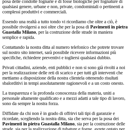
posa delle condotte fognarie e di fosse biologiche per fognature di
qualsiasi genere, urbane e non, private, condominiali o pertinenti a
complessi produttivi e commerciali.
Essendo una realtà a tutto tondo vi ricordiamo che oltre a ciò, è
possibile rivolgersi a noi oltre che per la posa di
Pavimenti in pietra
Guastalla Milano
, per la costruzione delle strade in maniera
semplice e rapida.
Contattando la nostra ditta al numero telefonico che potrete trovare
sul nostro sito internet, sarà possibile ricevere informazioni più
specifiche, richiedere preventivi e togliersi qualsiasi dubbio.
Privati cittadini, aziende, enti pubblici e non si sono già rivolti a noi
per la realizzazione delle reti di scarico e per tutti gli interventi che
mettiamo a disposizione della nostra clientela ottenendo risultati
sbalorditivi in tempi assolutamente ragionevoli e a un costo onesto.
La trasparenza e la profonda conoscenza della materia, uniti a
personale altamente qualificato e a mezzi adatti a tale tipo di lavoro,
sono da sempre la nostra forza.
Diffidate da chi non è in grado di offrirvi tali tipi di garanzie e
ricordate, scegliendo la nostra ditta, sia che serva per la posa dei
Pavimenti in pietra Guastalla Milano
, sia per la costruzione delle
strade, sia per la realizzazione di tubature e fogne, avrete optato per