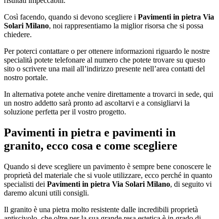
risultati impeccabili.
Così facendo, quando si devono scegliere i
Pavimenti in pietra Via
Solari Milano
, noi rappresentiamo la miglior risorsa che si possa
chiedere.
Per poterci contattare o per ottenere informazioni riguardo le nostre
specialità potete telefonare al numero che potete trovare su questo
sito o scrivere una mail all’indirizzo presente nell’area contatti del
nostro portale.
In alternativa potete anche venire direttamente a trovarci in sede, qui
un nostro addetto sarà pronto ad ascoltarvi e a consigliarvi la
soluzione perfetta per il vostro progetto.
Pavimenti in pietra e pavimenti in
granito, ecco cosa e come scegliere
Quando si deve scegliere un pavimento è sempre bene conoscere le
proprietà del materiale che si vuole utilizzare, ecco perché in quanto
specialisti dei
Pavimenti in pietra Via Solari Milano
, di seguito vi
daremo alcuni utili consigli.
Il granito è una pietra molto resistente dalle incredibili proprietà
antiscivolo, che oltre per la sua grande resa estetica è in grado di