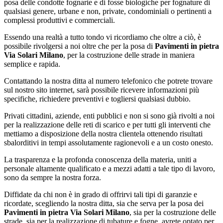
posa delle condotte fognarie e di fosse biologiche per fognature di
qualsiasi genere, urbane e non, private, condominiali o pertinenti a
complessi produttivi e commerciali.
Essendo una realtà a tutto tondo vi ricordiamo che oltre a ciò, è
possibile rivolgersi a noi oltre che per la posa di
Pavimenti in pietra
Via Solari Milano
, per la costruzione delle strade in maniera
semplice e rapida.
Contattando la nostra ditta al numero telefonico che potrete trovare
sul nostro sito internet, sarà possibile ricevere informazioni più
specifiche, richiedere preventivi e togliersi qualsiasi dubbio.
Privati cittadini, aziende, enti pubblici e non si sono già rivolti a noi
per la realizzazione delle reti di scarico e per tutti gli interventi che
mettiamo a disposizione della nostra clientela ottenendo risultati
sbalorditivi in tempi assolutamente ragionevoli e a un costo onesto.
La trasparenza e la profonda conoscenza della materia, uniti a
personale altamente qualificato e a mezzi adatti a tale tipo di lavoro,
sono da sempre la nostra forza.
Diffidate da chi non è in grado di offrirvi tali tipi di garanzie e
ricordate, scegliendo la nostra ditta, sia che serva per la posa dei
Pavimenti in pietra Via Solari Milano
, sia per la costruzione delle
strade, sia per la realizzazione di tubature e fogne, avrete optato per