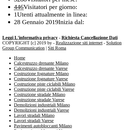
446
Visitatori per giorno:
1
Utenti attualmente in linea:
28 Gennaio 2019
Inizia dal:
Leggi L'informativa privacy
-
Richiesta Cancellazione Dati
COPYRIGHT [c] 2019 by -
Realizzazione siti internet
-
Solution
Group Communication
|
Siti Roma
Home
Calcestruzzo drenante Milano
Calcestruzzo drenante Varese
Costruzione fognature Milano
Costruzione fognature Varese
Costruzione piste ciclabili Milano
Costruzione piste ciclabili Varese
Costruzione stradale Milano
Costruzione stradale Varese
Demolizioni industriali Milano
Demolizioni industriali Varese
Lavori stradali Milano
Lavori stradali Varese
Pavimenti autobloccanti Milano