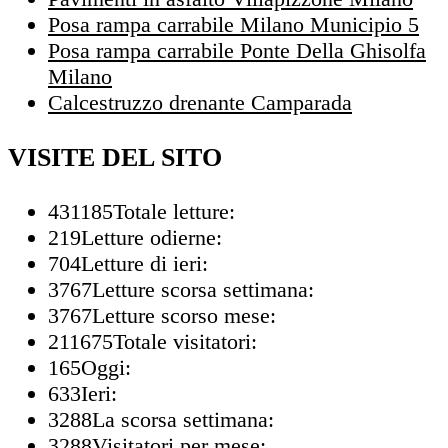
Posa rampa carrabile Milano Municipio 5
Posa rampa carrabile Ponte Della Ghisolfa
Milano
Calcestruzzo drenante Camparada
VISITE DEL SITO
431185
Totale letture:
219
Letture odierne:
704
Letture di ieri:
3767
Letture scorsa settimana:
3767
Letture scorso mese:
211675
Totale visitatori:
165
Oggi:
633
Ieri:
3288
La scorsa settimana:
3288
Visitatori per mese: