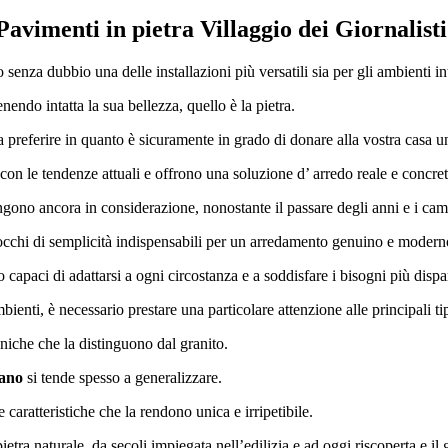
Pavimenti in pietra Villaggio dei Giornalist
senza dubbio una delle installazioni più versatili sia per gli ambienti int
endo intatta la sua bellezza, quello è la pietra.
da preferire in quanto è sicuramente in grado di donare alla vostra casa u
con le tendenze attuali e offrono una soluzione d’ arredo reale e concreta
engono ancora in considerazione, nonostante il passare degli anni e i ca
occhi di semplicità indispensabili per un arredamento genuino e modern
 capaci di adattarsi a ogni circostanza e a soddisfare i bisogni più dispar
mbienti, è necessario prestare una particolare attenzione alle principali t
ecniche che la distinguono dal granito.
lano
si tende spesso a generalizzare.
 caratteristiche che la rendono unica e irripetibile.
ietra naturale, da secoli impiegata nell’edilizia e ad oggi riscoperta e il 