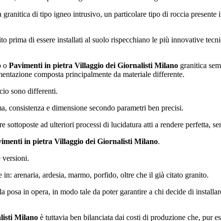
granitica di tipo igneo intrusivo, un particolare tipo di roccia presente i
ito prima di essere installati al suolo rispecchiano le più innovative tec
o o
Pavimenti in pietra Villaggio dei Giornalisti Milano
granitica sempl
avimentazione composta principalmente da materiale differente.
io sono differenti.
rma, consistenza e dimensione secondo parametri ben precisi.
 sottoposte ad ulteriori processi di lucidatura atti a rendere perfetta, s
imenti in pietra Villaggio dei Giornalisti Milano
.
 versioni.
e in: arenaria, ardesia, marmo, porfido, oltre che il già citato granito.
lla posa in opera, in modo tale da poter garantire a chi decide di instal
listi Milano
è tuttavia ben bilanciata dai costi di produzione che, pur es