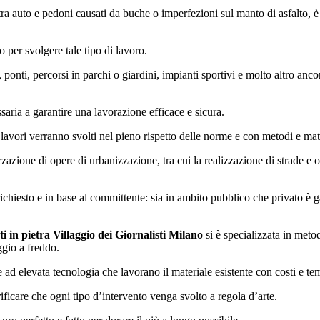
tra auto e pedoni causati da buche o imperfezioni sul manto di asfalto, è 
no per svolgere tale tipo di lavoro.
, ponti, percorsi in parchi o giardini, impianti sportivi e molto altro anco
saria a garantire una lavorazione efficace e sicura.
 lavori verranno svolti nel pieno rispetto delle norme e con metodi e mate
izzazione di opere di urbanizzazione, tra cui la realizzazione di strade e
 richiesto e in base al committente: sia in ambito pubblico che privato è
i in pietra Villaggio dei Giornalisti Milano
si è specializzata in metod
ggio a freddo.
e ad elevata tecnologia che lavorano il materiale esistente con costi e 
rificare che ogni tipo d’intervento venga svolto a regola d’arte.