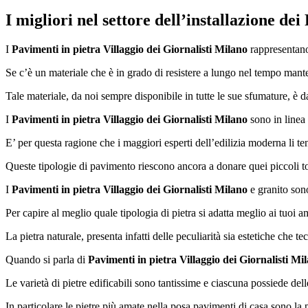
I migliori nel settore dell’installazione dei
I
Pavimenti in pietra Villaggio dei Giornalisti Milano
rappresentano 
Se c’è un materiale che è in grado di resistere a lungo nel tempo manten
Tale materiale, da noi sempre disponibile in tutte le sue sfumature, è 
I
Pavimenti in pietra Villaggio dei Giornalisti Milano
sono in linea 
E’ per questa ragione che i maggiori esperti dell’edilizia moderna li t
Queste tipologie di pavimento riescono ancora a donare quei piccoli t
I
Pavimenti in pietra Villaggio dei Giornalisti Milano
e granito sono
Per capire al meglio quale tipologia di pietra si adatta meglio ai tuoi a
La pietra naturale, presenta infatti delle peculiarità sia estetiche che t
Quando si parla di
Pavimenti in pietra Villaggio dei Giornalisti Mi
Le varietà di pietre edificabili sono tantissime e ciascuna possiede delle
In particolare le pietre più amate nella posa pavimenti di casa sono la p