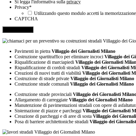
Si legga l'informativa sulla
privacy
Privacy
*
Utilizzando questo modulo accetti la memorizzazione e
CAPTCHA
Pavimenti in pietra
Villaggio dei Giornalisti Milano
Costruzione spartitraffico per eliminare incroci
Villaggio dei Gi
Riqualificazione di marciapiedi
Villaggio dei Giornalisti Mila
Riqualificazione di cordoli stradali
Villaggio dei Giornalisti M
Creazioni di nuovi tratti di viabilità
Villaggio dei Giornalisti M
Costruzione di strade private
Villaggio dei Giornalisti Milano
Costruzione strade comunali
Villaggio dei Giornalisti Milano
Costruzione strade provinciali
Villaggio dei Giornalisti Milan
Allargamento di carreggiate
Villaggio dei Giornalisti Milano
Manutenzione di pavimentazioni stradali con opere di asfaltatur
Sistemazione di piazze e parcheggi
Villaggio dei Giornalisti 
Creazione di parcheggi e di aree di sosta
Villaggio dei Giornal
Posa di barriere architettoniche stradali
Villaggio dei Giornalis