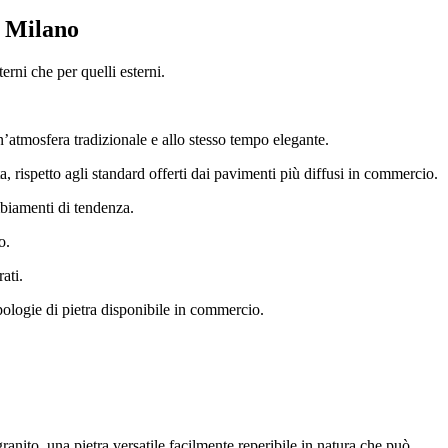
i Milano
erni che per quelli esterni.
n’atmosfera tradizionale e allo stesso tempo elegante.
, rispetto agli standard offerti dai pavimenti più diffusi in commercio.
mbiamenti di tendenza.
o.
ati.
ipologie di pietra disponibile in commercio.
granito, una pietra versatile facilmente reperibile in natura che può