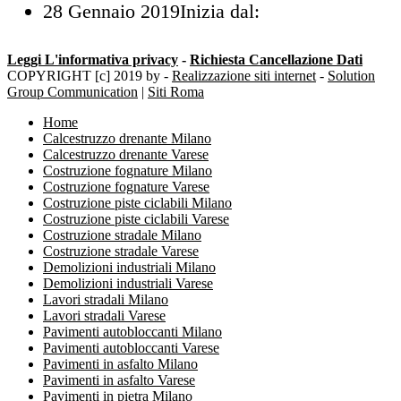
28 Gennaio 2019
Inizia dal:
Leggi L'informativa privacy
-
Richiesta Cancellazione Dati
COPYRIGHT [c] 2019 by -
Realizzazione siti internet
-
Solution
Group Communication
|
Siti Roma
Home
Calcestruzzo drenante Milano
Calcestruzzo drenante Varese
Costruzione fognature Milano
Costruzione fognature Varese
Costruzione piste ciclabili Milano
Costruzione piste ciclabili Varese
Costruzione stradale Milano
Costruzione stradale Varese
Demolizioni industriali Milano
Demolizioni industriali Varese
Lavori stradali Milano
Lavori stradali Varese
Pavimenti autobloccanti Milano
Pavimenti autobloccanti Varese
Pavimenti in asfalto Milano
Pavimenti in asfalto Varese
Pavimenti in pietra Milano