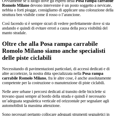
Ovviamente se il luogo dove gli esperti della
Posa rampa carrabile
Romolo Milano
devono intervenire è un posto soggetto a nevicate,
nebbia o forti piogge, consigliamo di applicare una colorazione della
struttura ben visibile come il rosso o l’arancione.
Così facendo si è sempre sicuri di vedere perfettamente dove si sta
andando e quindi di evitare errori a causa della poca visibilità del
manto stradale.
Oltre che alla
Posa rampa carrabile
Romolo Milano
siamo anche specialisti
delle piste ciclabili
Necessitando di pavimentazioni particolari, di accessi dedicati e di
altre accortezze, la nostra ditta specializzata nella
Posa rampa
carrabile Romolo Milano
, fra le altre cose, è anche assolutamente
competente per la costruzione o manutenzione di piste ciclabili.
Nelle aree urbane i percorsi dedicati al transito delle biciclette si
trovano quasi sempre al bordo della strada e quindi è necessario
un’adeguata segnaletica verticale ed orizzontale per segnalare agli
automobilisti la massima attenzione.
Sono necessari pertanto collocare adeguati strumenti segnaletici in