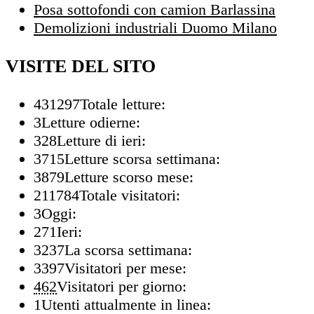
Posa sottofondi con camion Barlassina
Demolizioni industriali Duomo Milano
VISITE DEL SITO
431297
Totale letture:
3
Letture odierne:
328
Letture di ieri:
3715
Letture scorsa settimana:
3879
Letture scorso mese:
211784
Totale visitatori:
3
Oggi:
271
Ieri:
3237
La scorsa settimana:
3397
Visitatori per mese:
462
Visitatori per giorno:
1
Utenti attualmente in linea: