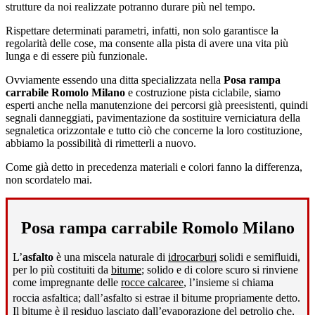
strutture da noi realizzate potranno durare più nel tempo.
Rispettare determinati parametri, infatti, non solo garantisce la
regolarità delle cose, ma consente alla pista di avere una vita più
lunga e di essere più funzionale.
Ovviamente essendo una ditta specializzata nella
Posa rampa
carrabile Romolo Milano
e costruzione pista ciclabile, siamo
esperti anche nella manutenzione dei percorsi già preesistenti, quindi
segnali danneggiati, pavimentazione da sostituire verniciatura della
segnaletica orizzontale e tutto ciò che concerne la loro costituzione,
abbiamo la possibilità di rimetterli a nuovo.
Come già detto in precedenza materiali e colori fanno la differenza,
non scordatelo mai.
Posa rampa carrabile Romolo Milano
L’
asfalto
è una miscela naturale di
idrocarburi
solidi e semifluidi,
per lo più costituiti da
bitume
; solido e di colore scuro si rinviene
come impregnante delle
rocce calcaree
, l’insieme si chiama
roccia asfaltica; dall’asfalto si estrae il bitume propriamente detto
.
Il bitume è il residuo lasciato dall’evaporazione del
petrolio
che,