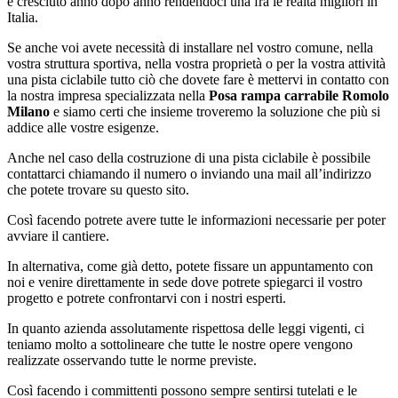
è cresciuto anno dopo anno rendendoci una fra le realtà migliori in
Italia.
Se anche voi avete necessità di installare nel vostro comune, nella
vostra struttura sportiva, nella vostra proprietà o per la vostra attività
una pista ciclabile tutto ciò che dovete fare è mettervi in contatto con
la nostra impresa specializzata nella
Posa rampa carrabile Romolo
Milano
e siamo certi che insieme troveremo la soluzione che più si
addice alle vostre esigenze.
Anche nel caso della costruzione di una pista ciclabile è possibile
contattarci chiamando il numero o inviando una mail all’indirizzo
che potete trovare su questo sito.
Così facendo potrete avere tutte le informazioni necessarie per poter
avviare il cantiere.
In alternativa, come già detto, potete fissare un appuntamento con
noi e venire direttamente in sede dove potrete spiegarci il vostro
progetto e potrete confrontarvi con i nostri esperti.
In quanto azienda assolutamente rispettosa delle leggi vigenti, ci
teniamo molto a sottolineare che tutte le nostre opere vengono
realizzate osservando tutte le norme previste.
Così facendo i committenti possono sempre sentirsi tutelati e le