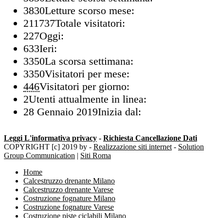
3830
Letture scorso mese:
211737
Totale visitatori:
227
Oggi:
633
Ieri:
3350
La scorsa settimana:
3350
Visitatori per mese:
446
Visitatori per giorno:
2
Utenti attualmente in linea:
28 Gennaio 2019
Inizia dal:
Leggi L'informativa privacy
-
Richiesta Cancellazione Dati
COPYRIGHT [c] 2019 by -
Realizzazione siti internet
-
Solution
Group Communication
|
Siti Roma
Home
Calcestruzzo drenante Milano
Calcestruzzo drenante Varese
Costruzione fognature Milano
Costruzione fognature Varese
Costruzione piste ciclabili Milano