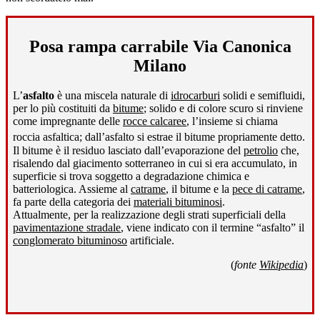
Posa rampa carrabile Via Canonica
Milano
L’
asfalto
è una miscela naturale di
idrocarburi
solidi e semifluidi,
per lo più costituiti da
bitume
; solido e di colore scuro si rinviene
come impregnante delle
rocce calcaree
, l’insieme si chiama
roccia asfaltica; dall’asfalto si estrae il bitume propriamente detto
.
Il bitume è il residuo lasciato dall’evaporazione del
petrolio
che,
risalendo dal giacimento sotterraneo in cui si era accumulato, in
superficie si trova soggetto a degradazione chimica e
batteriologica. Assieme al
catrame
, il bitume e la
pece di catrame
,
fa parte della categoria dei
materiali bituminosi
.
Attualmente, per la realizzazione degli strati superficiali della
pavimentazione stradale
, viene indicato con il termine “asfalto” il
conglomerato bituminoso
artificiale.
(
fonte
Wikipedia
)