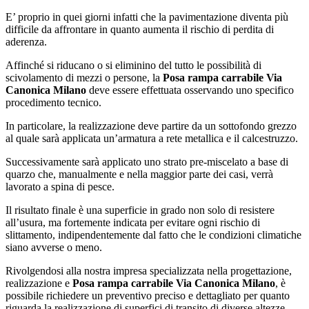
E’ proprio in quei giorni infatti che la pavimentazione diventa più
difficile da affrontare in quanto aumenta il rischio di perdita di
aderenza.
Affinché si riducano o si eliminino del tutto le possibilità di
scivolamento di mezzi o persone, la
Posa rampa carrabile Via
Canonica Milano
deve essere effettuata osservando uno specifico
procedimento tecnico.
In particolare, la realizzazione deve partire da un sottofondo grezzo
al quale sarà applicata un’armatura a rete metallica e il calcestruzzo.
Successivamente sarà applicato uno strato pre-miscelato a base di
quarzo che, manualmente e nella maggior parte dei casi, verrà
lavorato a spina di pesce.
Il risultato finale è una superficie in grado non solo di resistere
all’usura, ma fortemente indicata per evitare ogni rischio di
slittamento, indipendentemente dal fatto che le condizioni climatiche
siano avverse o meno.
Rivolgendosi alla nostra impresa specializzata nella progettazione,
realizzazione e
Posa rampa carrabile Via Canonica Milano
, è
possibile richiedere un preventivo preciso e dettagliato per quanto
riguarda la realizzazione di superfici di transito di diverse altezze,