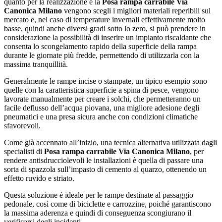
quanto per la realizzazione e la
Posa rampa carrabile Via
Canonica Milano
vengono scegli i migliori materiali reperibili sul
mercato e, nel caso di temperature invernali effettivamente molto
basse, quindi anche diversi gradi sotto lo zero, si può prendere in
considerazione la possibilità di inserire un impianto riscaldante che
consenta lo scongelamento rapido della superficie della rampa
durante le giornate più fredde, permettendo di utilizzarla con la
massima tranquillità.
Generalmente le rampe incise o stampate, un tipico esempio sono
quelle con la caratteristica superficie a spina di pesce, vengono
lavorate manualmente per creare i solchi, che permetteranno un
facile deflusso dell’acqua piovana, una migliore adesione degli
pneumatici e una presa sicura anche con condizioni climatiche
sfavorevoli.
Come già accennato all’inizio, una tecnica alternativa utilizzata dagli
specialisti di
Posa rampa carrabile Via Canonica Milano
, per
rendere antisdrucciolevoli le installazioni è quella di passare una
sorta di spazzola sull’impasto di cemento al quarzo, ottenendo un
effetto ruvido e striato.
Questa soluzione è ideale per le rampe destinate al passaggio
pedonale, così come di biciclette e carrozzine, poiché garantiscono
la massima aderenza e quindi di conseguenza scongiurano il
verificarsi degli incidenti.