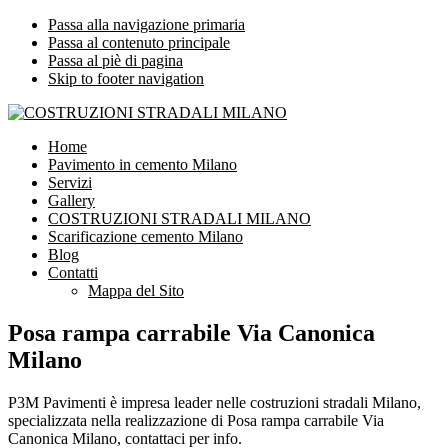
Passa alla navigazione primaria
Passa al contenuto principale
Passa al piè di pagina
Skip to footer navigation
COSTRUZIONI STRADALI MILANO
Impresa leader nelle costruzioni stradali Milano
Home
Pavimento in cemento Milano
Servizi
Gallery
COSTRUZIONI STRADALI MILANO
Scarificazione cemento Milano
Blog
Contatti
Mappa del Sito
Posa rampa carrabile Via Canonica
Milano
P3M Pavimenti è impresa leader nelle costruzioni stradali Milano,
specializzata nella realizzazione di Posa rampa carrabile Via
Canonica Milano, contattaci per info.