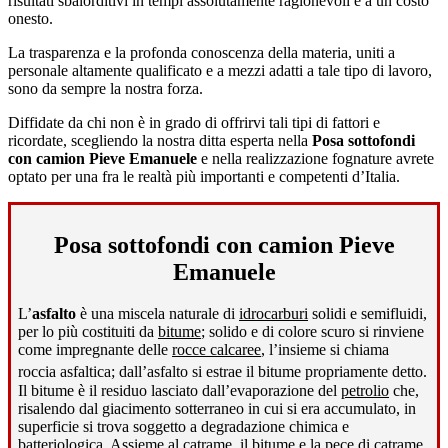
risultati sbalorditivi in tempi assolutamente ragionevoli e a un costo
onesto.
La trasparenza e la profonda conoscenza della materia, uniti a
personale altamente qualificato e a mezzi adatti a tale tipo di lavoro,
sono da sempre la nostra forza.
Diffidate da chi non è in grado di offrirvi tali tipi di fattori e
ricordate, scegliendo la nostra ditta esperta nella
Posa sottofondi
con camion Pieve Emanuele
e nella realizzazione fognature avrete
optato per una fra le realtà più importanti e competenti d’Italia.
Posa sottofondi con camion Pieve
Emanuele
L’
asfalto
è una miscela naturale di
idrocarburi
solidi e semifluidi,
per lo più costituiti da
bitume
; solido e di colore scuro si rinviene
come impregnante delle
rocce calcaree
, l’insieme si chiama
roccia asfaltica; dall’asfalto si estrae il bitume propriamente detto
.
Il bitume è il residuo lasciato dall’evaporazione del
petrolio
che,
risalendo dal giacimento sotterraneo in cui si era accumulato, in
superficie si trova soggetto a degradazione chimica e
batteriologica. Assieme al
catrame
, il bitume e la
pece di catrame
,