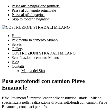
Passa alla navigazione primaria
Passa al contenuto principale
Passa al piè di pagina
Skip to footer navigation
COSTRUZIONI STRADALI MILANO
Impresa leader nelle costruzioni stradali Milano
Home
Pavimento in cemento Milano
Servizi
Gallery
COSTRUZIONI STRADALI MILANO
Scarificazione cemento Milano
Blog
Contatti
Mappa del Sito
Posa sottofondi con camion Pieve
Emanuele
P3M Pavimenti è impresa leader nelle costruzioni stradali Milano,
specializzata nella realizzazione di Posa sottofondi con camion Pieve
Emanuele, contattaci per info.