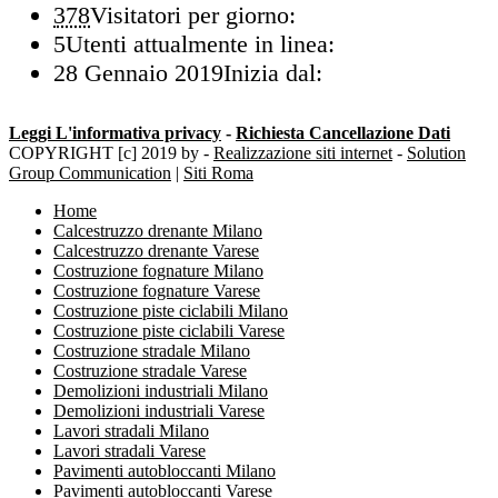
378
Visitatori per giorno:
5
Utenti attualmente in linea:
28 Gennaio 2019
Inizia dal:
Leggi L'informativa privacy
-
Richiesta Cancellazione Dati
COPYRIGHT [c] 2019 by -
Realizzazione siti internet
-
Solution
Group Communication
|
Siti Roma
Home
Calcestruzzo drenante Milano
Calcestruzzo drenante Varese
Costruzione fognature Milano
Costruzione fognature Varese
Costruzione piste ciclabili Milano
Costruzione piste ciclabili Varese
Costruzione stradale Milano
Costruzione stradale Varese
Demolizioni industriali Milano
Demolizioni industriali Varese
Lavori stradali Milano
Lavori stradali Varese
Pavimenti autobloccanti Milano
Pavimenti autobloccanti Varese