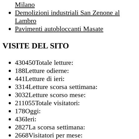
Milano
Demolizioni industriali San Zenone al
Lambro
Pavimenti autobloccanti Masate
VISITE DEL SITO
430450
Totale letture:
188
Letture odierne:
441
Letture di ieri:
3314
Letture scorsa settimana:
3032
Letture scorso mese:
211055
Totale visitatori:
178
Oggi:
436
Ieri:
2827
La scorsa settimana:
2668
Visitatori per mese: