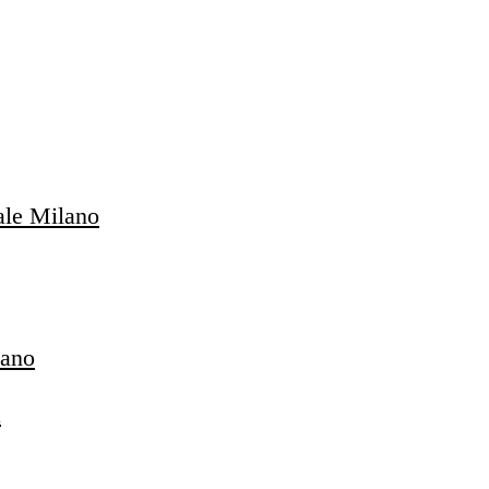
ale Milano
lano
a