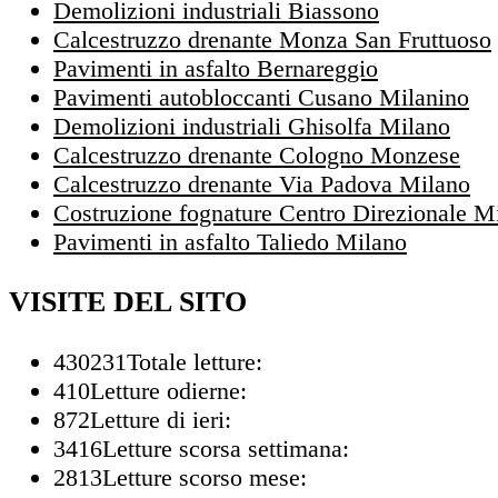
Demolizioni industriali Biassono
Calcestruzzo drenante Monza San Fruttuoso
Pavimenti in asfalto Bernareggio
Pavimenti autobloccanti Cusano Milanino
Demolizioni industriali Ghisolfa Milano
Calcestruzzo drenante Cologno Monzese
Calcestruzzo drenante Via Padova Milano
Costruzione fognature Centro Direzionale M
Pavimenti in asfalto Taliedo Milano
VISITE DEL SITO
430231
Totale letture:
410
Letture odierne:
872
Letture di ieri:
3416
Letture scorsa settimana:
2813
Letture scorso mese: