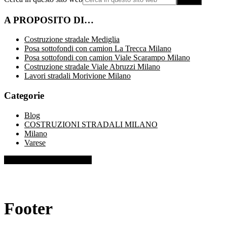
A PROPOSITO DI…
Costruzione stradale Mediglia
Posa sottofondi con camion La Trecca Milano
Posa sottofondi con camion Viale Scarampo Milano
Costruzione stradale Viale Abruzzi Milano
Lavori stradali Morivione Milano
Categorie
Blog
COSTRUZIONI STRADALI MILANO
Milano
Varese
TELEFONO: 3358388747
Footer