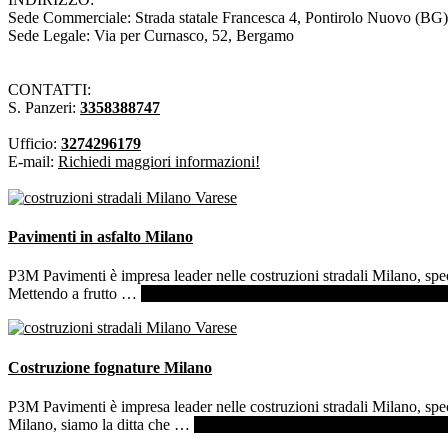
Sede Commerciale: Strada statale Francesca 4, Pontirolo Nuovo (BG)
Sede Legale: Via per Curnasco, 52, Bergamo
CONTATTI:
S. Panzeri:
3358388747
Ufficio:
3274296179
E-mail:
Richiedi maggiori informazioni!
Pavimenti in asfalto Milano
P3M Pavimenti è impresa leader nelle costruzioni stradali Milano, spec
Mettendo a frutto …
[Per saperne di più ...]
infoPavimenti in asfalto 
Costruzione fognature Milano
P3M Pavimenti è impresa leader nelle costruzioni stradali Milano, spe
Milano, siamo la ditta che …
[Per saperne di più ...]
infoCostruzione 