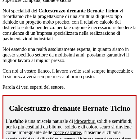
superficie compatta, stabile e sicura.
Noi specialisti del
Calcestruzzo drenante Bernate Ticino
vi
ricordiamo che la progettazione di una struttura di questo tipo
richiede un progetto molto preciso, con il relativo calcolo del
dislivello e della pendenza: per tale ragione è necessario richiedere la
consulenza di un’impresa specializzata nella realizzazione di
pavimentazioni industriali.
Noi essendo una realtà assolutamente esperta, in quanto siamo in
questo specifico settore da moltissimi anni, possiamo garantirvi il
miglior lavoro al miglior prezzo.
Con noi al vostro fianco, il lavoro svolto sarà sempre impeccabile e
la sicurezza verrà sempre messa al primo posto.
Parola di veri esperti del settore.
Calcestruzzo drenante Bernate Ticino
L’
asfalto
è una miscela naturale di
idrocarburi
solidi e semifluidi,
per lo più costituiti da
bitume
; solido e di colore scuro si rinviene
come impregnante delle
rocce calcaree
, l’insieme si chiama