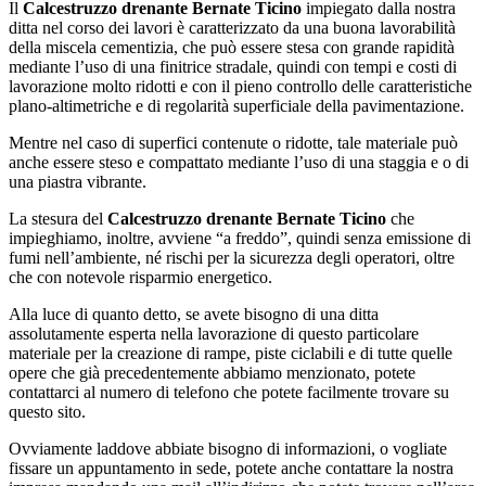
Il
Calcestruzzo drenante Bernate Ticino
impiegato dalla nostra
ditta nel corso dei lavori è caratterizzato da una buona lavorabilità
della miscela cementizia, che può essere stesa con grande rapidità
mediante l’uso di una finitrice stradale, quindi con tempi e costi di
lavorazione molto ridotti e con il pieno controllo delle caratteristiche
plano-altimetriche e di regolarità superficiale della pavimentazione.
Mentre nel caso di superfici contenute o ridotte, tale materiale può
anche essere steso e compattato mediante l’uso di una staggia e o di
una piastra vibrante.
La stesura del
Calcestruzzo drenante Bernate Ticino
che
impieghiamo, inoltre, avviene “a freddo”, quindi senza emissione di
fumi nell’ambiente, né rischi per la sicurezza degli operatori, oltre
che con notevole risparmio energetico.
Alla luce di quanto detto, se avete bisogno di una ditta
assolutamente esperta nella lavorazione di questo particolare
materiale per la creazione di rampe, piste ciclabili e di tutte quelle
opere che già precedentemente abbiamo menzionato, potete
contattarci al numero di telefono che potete facilmente trovare su
questo sito.
Ovviamente laddove abbiate bisogno di informazioni, o vogliate
fissare un appuntamento in sede, potete anche contattare la nostra