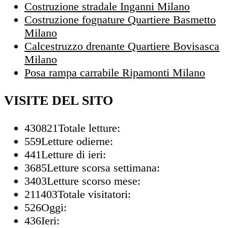
Costruzione stradale Inganni Milano
Costruzione fognature Quartiere Basmetto
Milano
Calcestruzzo drenante Quartiere Bovisasca
Milano
Posa rampa carrabile Ripamonti Milano
VISITE DEL SITO
430821
Totale letture:
559
Letture odierne:
441
Letture di ieri:
3685
Letture scorsa settimana:
3403
Letture scorso mese:
211403
Totale visitatori:
526
Oggi:
436
Ieri: