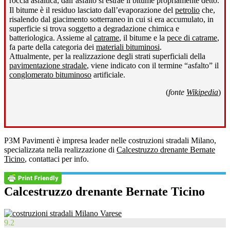
roccia asfaltica; dall’asfalto si estrae il bitume propriamente detto
.
Il bitume è il residuo lasciato dall’evaporazione del
petrolio
che,
risalendo dal giacimento sotterraneo in cui si era accumulato, in
superficie si trova soggetto a degradazione chimica e
batteriologica. Assieme al
catrame
, il bitume e la
pece di catrame
,
fa parte della categoria dei
materiali bituminosi
.
Attualmente, per la realizzazione degli strati superficiali della
pavimentazione stradale
, viene indicato con il termine “asfalto” il
conglomerato bituminoso
artificiale.
(
fonte
Wikipedia
)
P3M Pavimenti è impresa leader nelle costruzioni stradali Milano,
specializzata nella realizzazione di
Calcestruzzo drenante Bernate
Ticino
, contattaci per info.
Calcestruzzo drenante Bernate Ticino
9.2