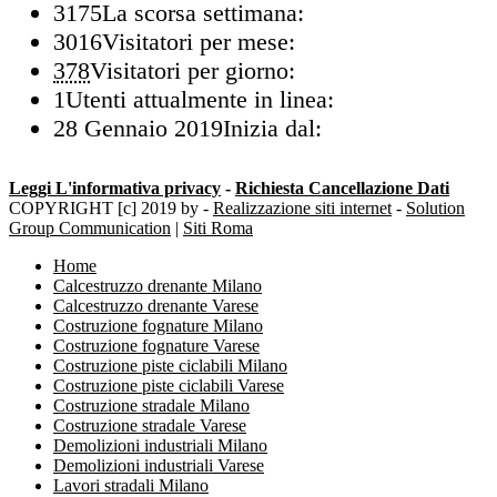
3175
La scorsa settimana:
3016
Visitatori per mese:
378
Visitatori per giorno:
1
Utenti attualmente in linea:
28 Gennaio 2019
Inizia dal:
Leggi L'informativa privacy
-
Richiesta Cancellazione Dati
COPYRIGHT [c] 2019 by -
Realizzazione siti internet
-
Solution
Group Communication
|
Siti Roma
Home
Calcestruzzo drenante Milano
Calcestruzzo drenante Varese
Costruzione fognature Milano
Costruzione fognature Varese
Costruzione piste ciclabili Milano
Costruzione piste ciclabili Varese
Costruzione stradale Milano
Costruzione stradale Varese
Demolizioni industriali Milano
Demolizioni industriali Varese
Lavori stradali Milano