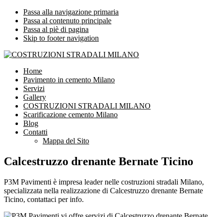
Passa alla navigazione primaria
Passa al contenuto principale
Passa al piè di pagina
Skip to footer navigation
COSTRUZIONI STRADALI MILANO
Impresa leader nelle costruzioni stradali Milano
Home
Pavimento in cemento Milano
Servizi
Gallery
COSTRUZIONI STRADALI MILANO
Scarificazione cemento Milano
Blog
Contatti
Mappa del Sito
Calcestruzzo drenante Bernate Ticino
P3M Pavimenti è impresa leader nelle costruzioni stradali Milano,
specializzata nella realizzazione di Calcestruzzo drenante Bernate
Ticino, contattaci per info.