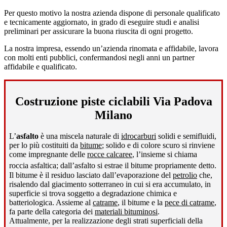
Per questo motivo la nostra azienda dispone di personale qualificato
e tecnicamente aggiornato, in grado di eseguire studi e analisi
preliminari per assicurare la buona riuscita di ogni progetto.
La nostra impresa, essendo un’azienda rinomata e affidabile, lavora
con molti enti pubblici, confermandosi negli anni un partner
affidabile e qualificato.
Costruzione piste ciclabili Via Padova
Milano
L’
asfalto
è una miscela naturale di
idrocarburi
solidi e semifluidi,
per lo più costituiti da
bitume
; solido e di colore scuro si rinviene
come impregnante delle
rocce calcaree
, l’insieme si chiama
roccia asfaltica; dall’asfalto si estrae il bitume propriamente detto
.
Il bitume è il residuo lasciato dall’evaporazione del
petrolio
che,
risalendo dal giacimento sotterraneo in cui si era accumulato, in
superficie si trova soggetto a degradazione chimica e
batteriologica. Assieme al
catrame
, il bitume e la
pece di catrame
,
fa parte della categoria dei
materiali bituminosi
.
Attualmente, per la realizzazione degli strati superficiali della