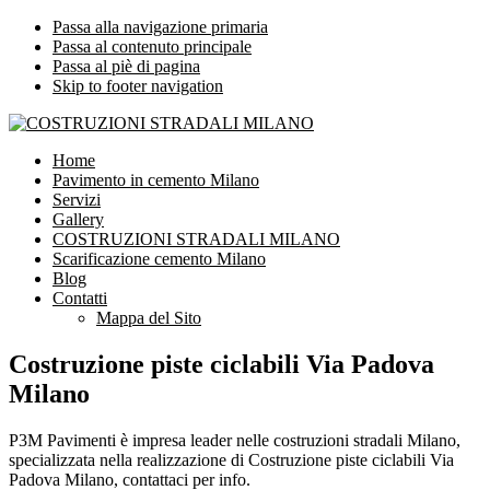
Passa alla navigazione primaria
Passa al contenuto principale
Passa al piè di pagina
Skip to footer navigation
COSTRUZIONI STRADALI MILANO
Impresa leader nelle costruzioni stradali Milano
Home
Pavimento in cemento Milano
Servizi
Gallery
COSTRUZIONI STRADALI MILANO
Scarificazione cemento Milano
Blog
Contatti
Mappa del Sito
Costruzione piste ciclabili Via Padova
Milano
P3M Pavimenti è impresa leader nelle costruzioni stradali Milano,
specializzata nella realizzazione di Costruzione piste ciclabili Via
Padova Milano, contattaci per info.