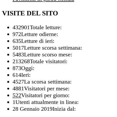
VISITE DEL SITO
432901
Totale letture:
972
Letture odierne:
635
Letture di ieri:
5017
Letture scorsa settimana:
5483
Letture scorso mese:
213268
Totale visitatori:
873
Oggi:
614
Ieri:
4527
La scorsa settimana:
4881
Visitatori per mese:
522
Visitatori per giorno:
1
Utenti attualmente in linea:
28 Gennaio 2019
Inizia dal: