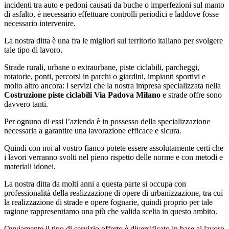
incidenti tra auto e pedoni causati da buche o imperfezioni sul manto
di asfalto, è necessario effettuare controlli periodici e laddove fosse
necessario intervenire.
La nostra ditta è una fra le migliori sul territorio italiano per svolgere
tale tipo di lavoro.
Strade rurali, urbane o extraurbane, piste ciclabili, parcheggi,
rotatorie, ponti, percorsi in parchi o giardini, impianti sportivi e
molto altro ancora: i servizi che la nostra impresa specializzata nella
Costruzione piste ciclabili Via Padova Milano
e strade offre sono
davvero tanti.
Per ognuno di essi l’azienda è in possesso della specializzazione
necessaria a garantire una lavorazione efficace e sicura.
Quindi con noi al vostro fianco potete essere assolutamente certi che
i lavori verranno svolti nel pieno rispetto delle norme e con metodi e
materiali idonei.
La nostra ditta da molti anni a questa parte si occupa con
professionalità della realizzazione di opere di urbanizzazione, tra cui
la realizzazione di strade e opere fognarie, quindi proprio per tale
ragione rappresentiamo una più che valida scelta in questo ambito.
Ovviamente il tipo di servizio offerto è diversificato in base al lavoro