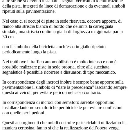
altre strade si devono installare i segnali verticali di identificazione
della pista, integrati da linee di demarcazione e da eventuali simboli
ripetuti sulla pavimentazione.
Nel caso ci si occupi di piste in sede riservata, occorre apporre, di
fianco alla striscia bianca di bordo che delimita la carreggiata
stradale, una striscia continua gialla di larghezza maggiorata pari a
30 cm.
con il simbolo della bicicletta anch’esso in giallo ripetuto
periodicamente lungo la pista.
Nei tratti ove il traffico automobilistico è molto intenso e non è
possibile realizzare piste in sede propria, oltre alla succitata
segnaletica è possibile ricorrere a dissuasori di tipo meccanico.
In corrispondenza degli incroci inoltre è sempre bene apporre sulla
pavimentazione il simbolo di “dare la precedenza” lasciando sempre
questa ai veicoli per evitare pericoli nel caso contrario.
In corrispondenza di incroci con semaforo sarebbe opportuno
installare lanterne semaforiche per biciclette per evitare confusioni
con quelle per i pedoni.
Questi accorgimenti che noi di costruire piste ciclabili utilizziamo in
maniera certosina, fanno si che la realizzazione dell’opera venga