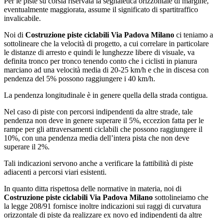
Per le piste su corsia riservata la segnaletica orizzontale di margine,
eventualmente maggiorata, assume il significato di spartitraffico
invalicabile.
Noi di
Costruzione piste ciclabili Via Padova Milano
ci teniamo a
sottolineare che la velocità di progetto, a cui correlare in particolare
le distanze di arresto e quindi le lunghezze libere di visuale, va
definita tronco per tronco tenendo conto che i ciclisti in pianura
marciano ad una velocità media di 20-25 km/h e che in discesa con
pendenza del 5% possono raggiungere i 40 km/h.
La pendenza longitudinale è in genere quella della strada contigua.
Nel caso di piste con percorsi indipendenti da altre strade, tale
pendenza non deve in genere superare il 5%, eccezion fatta per le
rampe per gli attraversamenti ciclabili che possono raggiungere il
10%, con una pendenza media dell’intera pista che non deve
superare il 2%.
Tali indicazioni servono anche a verificare la fattibilità di piste
adiacenti a percorsi viari esistenti.
In quanto ditta rispettosa delle normative in materia, noi di
Costruzione piste ciclabili Via Padova Milano
sottolineiamo che
la legge 208/91 fornisce inoltre indicazioni sui raggi di curvatura
orizzontale di piste da realizzare ex novo ed indipendenti da altre