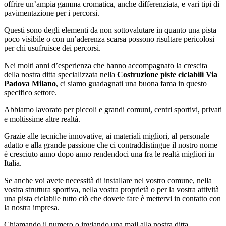
offrire un’ampia gamma cromatica, anche differenziata, e vari tipi di
pavimentazione per i percorsi.
Questi sono degli elementi da non sottovalutare in quanto una pista
poco visibile o con un’aderenza scarsa possono risultare pericolosi
per chi usufruisce dei percorsi.
Nei molti anni d’esperienza che hanno accompagnato la crescita
della nostra ditta specializzata nella
Costruzione piste ciclabili Via
Padova Milano
, ci siamo guadagnati una buona fama in questo
specifico settore.
Abbiamo lavorato per piccoli e grandi comuni, centri sportivi, privati
e moltissime altre realtà.
Grazie alle tecniche innovative, ai materiali migliori, al personale
adatto e alla grande passione che ci contraddistingue il nostro nome
è cresciuto anno dopo anno rendendoci una fra le realtà migliori in
Italia.
Se anche voi avete necessità di installare nel vostro comune, nella
vostra struttura sportiva, nella vostra proprietà o per la vostra attività
una pista ciclabile tutto ciò che dovete fare è mettervi in contatto con
la nostra impresa.
Chiamando il numero o inviando una mail alla nostra ditta