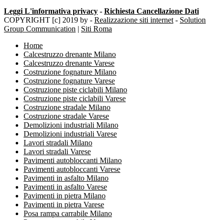
Leggi L'informativa privacy
-
Richiesta Cancellazione Dati
COPYRIGHT [c] 2019 by -
Realizzazione siti internet
-
Solution
Group Communication
|
Siti Roma
Home
Calcestruzzo drenante Milano
Calcestruzzo drenante Varese
Costruzione fognature Milano
Costruzione fognature Varese
Costruzione piste ciclabili Milano
Costruzione piste ciclabili Varese
Costruzione stradale Milano
Costruzione stradale Varese
Demolizioni industriali Milano
Demolizioni industriali Varese
Lavori stradali Milano
Lavori stradali Varese
Pavimenti autobloccanti Milano
Pavimenti autobloccanti Varese
Pavimenti in asfalto Milano
Pavimenti in asfalto Varese
Pavimenti in pietra Milano
Pavimenti in pietra Varese
Posa rampa carrabile Milano