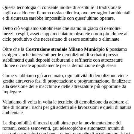
Questa tecnologia ci consente inoltre di sostituire il tradizionale
taglio a caldo con fiamma ossiacetilenica, ove per ragioni ambientali
e di sicurezza sarebbe impossibile con quest’ultimo operare.
Detto ciò vogliamo sottolineare che siamo in grado di demolire
mezzi, cespiti, asset e apparecchiature obsolete o non più idonee al
ciclo produttivo che necessitano di essere sostituite o eliminate.
Oltre che la
Costruzione stradale Milano Municipio 6
possiamo
svolgere anche interventi per le demolizioni di serbatoi presso
stabilimenti quali depositi carburanti e raffinerie con attrezzature
idonee o create appositamente per la demolizione degli stessi.
Come vi abbiamo già accennato, ogni attività di demolizione viene
gestita attraverso fasi di progettazione e programmazione, finalizzate
alla selezione delle macchine e delle attrezzature più opportune da
impiegare.
Valutiamo di volta in volta le tecniche di demolizione da adottare al
fine di ridurre i rischi per gli addetti alle lavorazioni e quelli di natura
ambientale.
La disponibilità di mezzi quali pinze per la movimentazione dei
rottami, cesoie semoventi, gru telescopiche e automezzi muniti di
cassoni e caricatori con benna ragno, permette di assolvere qualsiasi