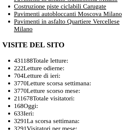
Costruzione piste ciclabili Carugate
Pavimenti autobloccanti Moscova Milano
Pavimenti in asfalto Quartiere Vercellese
Milano
VISITE DEL SITO
431188
Totale letture:
222
Letture odierne:
704
Letture di ieri:
3770
Letture scorsa settimana:
3770
Letture scorso mese:
211678
Totale visitatori:
168
Oggi:
633
Ieri:
3291
La scorsa settimana:
3291
Visitatori per mese: