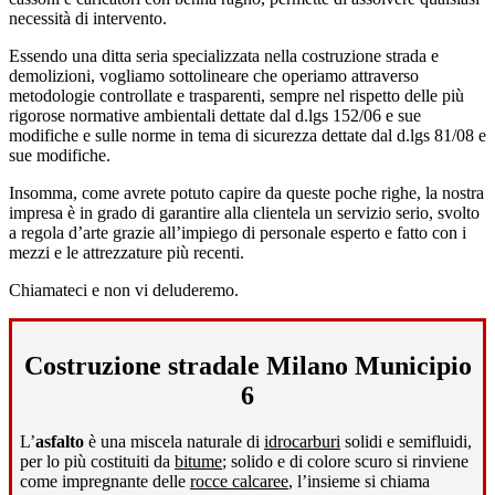
necessità di intervento.
Essendo una ditta seria specializzata nella costruzione strada e
demolizioni, vogliamo sottolineare che operiamo attraverso
metodologie controllate e trasparenti, sempre nel rispetto delle più
rigorose normative ambientali dettate dal d.lgs 152/06 e sue
modifiche e sulle norme in tema di sicurezza dettate dal d.lgs 81/08 e
sue modifiche.
Insomma, come avrete potuto capire da queste poche righe, la nostra
impresa è in grado di garantire alla clientela un servizio serio, svolto
a regola d’arte grazie all’impiego di personale esperto e fatto con i
mezzi e le attrezzature più recenti.
Chiamateci e non vi deluderemo.
Costruzione stradale Milano Municipio
6
L’
asfalto
è una miscela naturale di
idrocarburi
solidi e semifluidi,
per lo più costituiti da
bitume
; solido e di colore scuro si rinviene
come impregnante delle
rocce calcaree
, l’insieme si chiama