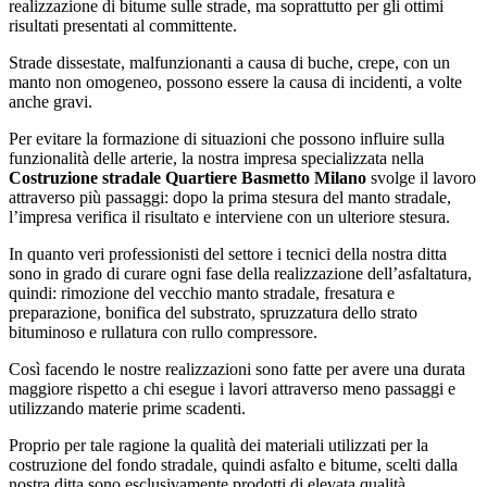
realizzazione di bitume sulle strade, ma soprattutto per gli ottimi
risultati presentati al committente.
Strade dissestate, malfunzionanti a causa di buche, crepe, con un
manto non omogeneo, possono essere la causa di incidenti, a volte
anche gravi.
Per evitare la formazione di situazioni che possono influire sulla
funzionalità delle arterie, la nostra impresa specializzata nella
Costruzione stradale Quartiere Basmetto Milano
svolge il lavoro
attraverso più passaggi: dopo la prima stesura del manto stradale,
l’impresa verifica il risultato e interviene con un ulteriore stesura.
In quanto veri professionisti del settore i tecnici della nostra ditta
sono in grado di curare ogni fase della realizzazione dell’asfaltatura,
quindi: rimozione del vecchio manto stradale, fresatura e
preparazione, bonifica del substrato, spruzzatura dello strato
bituminoso e rullatura con rullo compressore.
Così facendo le nostre realizzazioni sono fatte per avere una durata
maggiore rispetto a chi esegue i lavori attraverso meno passaggi e
utilizzando materie prime scadenti.
Proprio per tale ragione la qualità dei materiali utilizzati per la
costruzione del fondo stradale, quindi asfalto e bitume, scelti dalla
nostra ditta sono esclusivamente prodotti di elevata qualità.