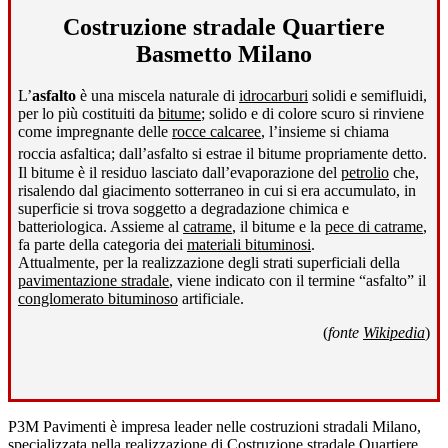
Costruzione stradale Quartiere
Basmetto Milano
L’
asfalto
è una miscela naturale di
idrocarburi
solidi e semifluidi,
per lo più costituiti da
bitume
; solido e di colore scuro si rinviene
come impregnante delle
rocce calcaree
, l’insieme si chiama
roccia asfaltica; dall’asfalto si estrae il bitume propriamente detto
.
Il bitume è il residuo lasciato dall’evaporazione del
petrolio
che,
risalendo dal giacimento sotterraneo in cui si era accumulato, in
superficie si trova soggetto a degradazione chimica e
batteriologica. Assieme al
catrame
, il bitume e la
pece di catrame
,
fa parte della categoria dei
materiali bituminosi
.
Attualmente, per la realizzazione degli strati superficiali della
pavimentazione stradale
, viene indicato con il termine “asfalto” il
conglomerato bituminoso
artificiale.
(
fonte
Wikipedia
)
P3M Pavimenti è impresa leader nelle costruzioni stradali Milano,
specializzata nella realizzazione di
Costruzione stradale Quartiere