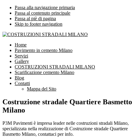
Passa alla navigazione primaria
Passa al contenuto principale
Passa al piè di pagina
Skip to footer navigation
COSTRUZIONI STRADALI MILANO
Impresa leader nelle costruzioni stradali Milano
Home
Pavimento in cemento Milano
Servizi
Gallery
COSTRUZIONI STRADALI MILANO
Scarificazione cemento Milano
Blog
Contatti
Mappa del Sito
Costruzione stradale Quartiere Basmetto
Milano
P3M Pavimenti è impresa leader nelle costruzioni stradali Milano,
specializzata nella realizzazione di Costruzione stradale Quartiere
Basmetto Milano, contattaci per info.