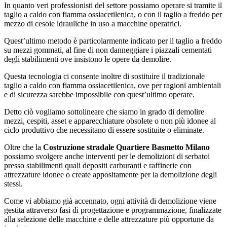
In quanto veri professionisti del settore possiamo operare si tramite il
taglio a caldo con fiamma ossiacetilenica, o con il taglio a freddo per
mezzo di cesoie idrauliche in uso a macchine operatrici.
Quest’ultimo metodo è particolarmente indicato per il taglio a freddo
su mezzi gommati, al fine di non danneggiare i piazzali cementati
degli stabilimenti ove insistono le opere da demolire.
Questa tecnologia ci consente inoltre di sostituire il tradizionale
taglio a caldo con fiamma ossiacetilenica, ove per ragioni ambientali
e di sicurezza sarebbe impossibile con quest’ultimo operare.
Detto ciò vogliamo sottolineare che siamo in grado di demolire
mezzi, cespiti, asset e apparecchiature obsolete o non più idonee al
ciclo produttivo che necessitano di essere sostituite o eliminate.
Oltre che la
Costruzione stradale Quartiere Basmetto Milano
possiamo svolgere anche interventi per le demolizioni di serbatoi
presso stabilimenti quali depositi carburanti e raffinerie con
attrezzature idonee o create appositamente per la demolizione degli
stessi.
Come vi abbiamo già accennato, ogni attività di demolizione viene
gestita attraverso fasi di progettazione e programmazione, finalizzate
alla selezione delle macchine e delle attrezzature più opportune da