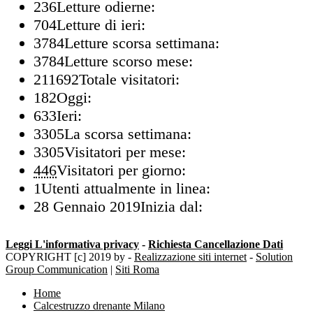
236
Letture odierne:
704
Letture di ieri:
3784
Letture scorsa settimana:
3784
Letture scorso mese:
211692
Totale visitatori:
182
Oggi:
633
Ieri:
3305
La scorsa settimana:
3305
Visitatori per mese:
446
Visitatori per giorno:
1
Utenti attualmente in linea:
28 Gennaio 2019
Inizia dal:
Leggi L'informativa privacy
-
Richiesta Cancellazione Dati
COPYRIGHT [c] 2019 by -
Realizzazione siti internet
-
Solution
Group Communication
|
Siti Roma
Home
Calcestruzzo drenante Milano