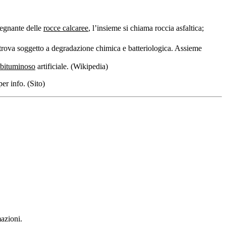
regnante delle
rocce calcaree
, l’insieme si chiama roccia asfaltica;
i trova soggetto a degradazione chimica e batteriologica. Assieme
 bituminoso
artificiale. (Wikipedia)
per info. (Sito)
mazioni.