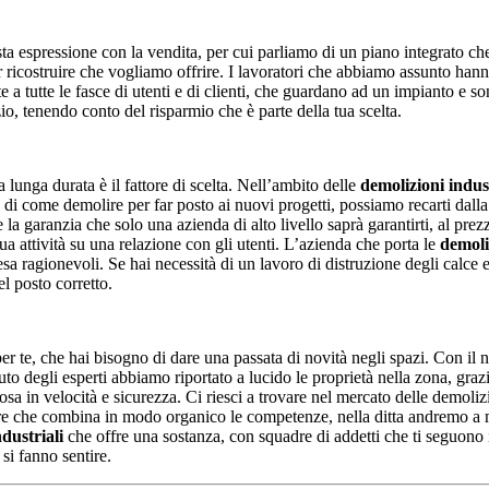
ta espressione con la vendita, per cui parliamo di un piano integrato c
r ricostruire che vogliamo offrire. I lavoratori che abbiamo assunto hann
 a tutte le fasce di utenti e di clienti, che guardano ad un impianto e s
io, tenendo conto del risparmio che è parte della tua scelta.
a lunga durata è il fattore di scelta. Nell’ambito delle
demolizioni indust
 di come demolire per far posto ai nuovi progetti, possiamo recarti dalla 
a garanzia che solo una azienda di alto livello saprà garantirti, al prezz
sua attività su una relazione con gli utenti. L’azienda che porta le
demoli
esa ragionevoli. Se hai necessità di un lavoro di distruzione degli calce 
el posto corretto.
er te, che hai bisogno di dare una passata di novità negli spazi. Con il n
iuto degli esperti abbiamo riportato a lucido le proprietà nella zona, gra
osa in velocità e sicurezza. Ci riesci a trovare nel mercato delle demoliz
re che combina in modo organico le competenze, nella ditta andremo a mig
dustriali
che offre una sostanza, con squadre di addetti che ti seguono in
si fanno sentire.