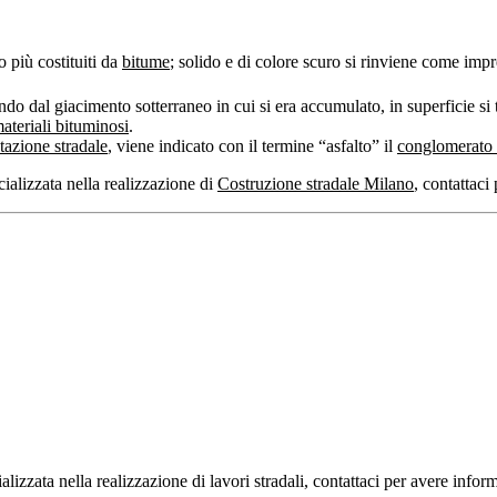
o più costituiti da
bitume
; solido e di colore scuro si rinviene come imp
ndo dal giacimento sotterraneo in cui si era accumulato, in superficie s
ateriali bituminosi
.
azione stradale
, viene indicato con il termine “asfalto” il
conglomerato
ializzata nella realizzazione di
Costruzione stradale Milano
, contattaci 
izzata nella realizzazione di lavori stradali, contattaci per avere infor