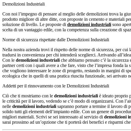
Demolizioni Industriali
Con noi l’impegno di pensare al meglio delle demolizioni trova la gius
prodotto migliore di altre ditte, con proposte in cemento e materiali pe
soluzione di livello. Le proposte di
demolizioni industriali
sono aperte
scelta di un vantaggio edile, con la competenza sulla creazione di spaz
Norme di sicurezza rispettate dalle Demolizioni Industriali
Nella nostra azienda trovi il rispetto delle norme di sicurezza, per cui l
tradursi in convenienza per chi intenderà sceglierci. Arrivando all’idea
Con le
demolizioni industriali
che abbiamo pensato c’è la sicurezza e l
partner certi con i quali avere a che fare, visto che l’impresa fonda la 
che vogliono interessare le zone di progetto, restando in margini di sp
ecologica che in quelli di una pratica riuscita funzionale, sei arrivato n
Addetti per il rinnovamento con le Demolizioni Industriali
Ciò che ti mostriamo con le
demolizioni industriali
è ideato proprio p
le criticità per il lavoro, vedendo se c’è modo di organizzarsi. Con l’a
nelle
demolizioni industriali
sapranno portare a termine il lavoro di p
solido tutti gli elementi dell’impianto edile. Con un genere di procedu
migliori materiali. Scrivi se sei interessato al servizio di
demolizioni in
sarai prossimo ad un’opzione che ti porterà dei benefici e risparmi che 