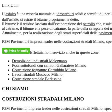
Link Utili:
L’
asfalto
è una miscela naturale di
idrocarburi
solidi e semifluidi, per l
dall’asfalto si estrae il bitume propriamente detto
.
Il bitume è il residuo lasciato dall’evaporazione del
petrolio
che, risale
al
catrame
, il bitume e la
pece di catrame
, fa parte della categoria dei
m
Attualmente, per la realizzazione degli strati superficiali della
paviment
P3M Pavimenti è impresa leader nelle costruzioni stradali Milano, spec
Effettuiamo il servizio anche in queste zone:
Demolizioni industriali Melegnano
Posa sottofondi con camion Gallaratese Milano
Costruzione fognature Carrobbio Milano
Lavori stradali Musocco Milano
Costruzione stradale Barlassina
Barra
CHI SIAMO
laterale
COSTRUZIONI STRADALI MILANO
primaria
P3M Pavimenti, impresa leader nelle costruzioni stradali Milano, special