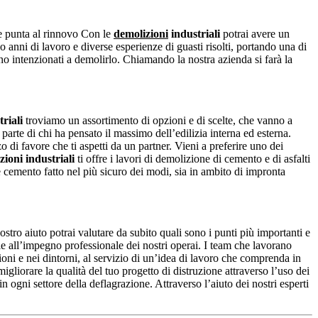
he punta al rinnovo Con le
demolizioni
industriali
potrai avere un
o anni di lavoro e diverse esperienze di guasti risolti, portando una di
ono intenzionati a demolirlo. Chiamando la nostra azienda si farà la
riali
troviamo un assortimento di opzioni e di scelte, che vanno a
parte di chi ha pensato il massimo dell’edilizia interna ed esterna.
o di favore che ti aspetti da un partner. Vieni a preferire uno dei
zioni industriali
ti offre i lavori di demolizione di cemento e di asfalti
e cemento fatto nel più sicuro dei modi, sia in ambito di impronta
ostro aiuto potrai valutare da subito quali sono i punti più importanti e
zie all’impegno professionale dei nostri operai. I team che lavorano
ioni e nei dintorni, al servizio di un’idea di lavoro che comprenda in
liorare la qualità del tuo progetto di distruzione attraverso l’uso dei
 ogni settore della deflagrazione. Attraverso l’aiuto dei nostri esperti