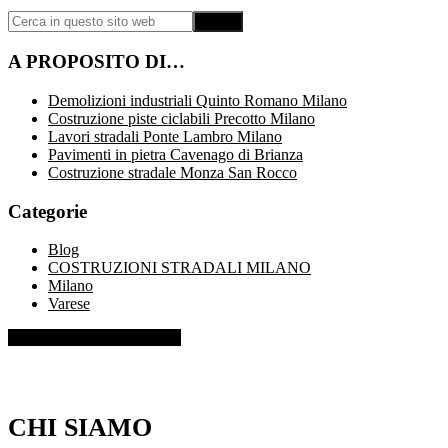
Cerca
in
questo
A PROPOSITO DI…
sito
web
Demolizioni industriali Quinto Romano Milano
Costruzione piste ciclabili Precotto Milano
Lavori stradali Ponte Lambro Milano
Pavimenti in pietra Cavenago di Brianza
Costruzione stradale Monza San Rocco
Categorie
Blog
COSTRUZIONI STRADALI MILANO
Milano
Varese
TELEFONO: 3358388747
Footer
CHI SIAMO