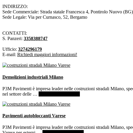
INDIRIZZO:
Sede Commerciale: Strada statale Francesca 4, Pontirolo Nuovo (BG)
Sede Legale: Via per Curnasco, 52, Bergamo
CONTATTI:
S. Panzeri:
3358388747
Ufficio:
3274296179
E-mail:
Richiedi maggiori informazioni!
Demolizioni industriali Milano
P3M Pavimenti è impresa leader nelle costruzioni stradali Milano, spec
infoDemolizioni
nel settore delle …
[Per saperne di più ...]
industriali
Milano
Pavimenti autobloccanti Varese
P3M Pavimenti è impresa leader nelle costruzioni stradali Milano, spe
infoPavimenti
Varese per esterni …
[Per saperne di più ...]