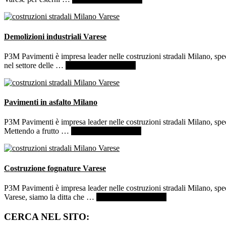
autobloccanti
Varese
Demolizioni industriali Varese
P3M Pavimenti è impresa leader nelle costruzioni stradali Milano, spec
infoDemolizioni
nel settore delle …
[Per saperne di più ...]
industriali
Varese
Pavimenti in asfalto Milano
P3M Pavimenti è impresa leader nelle costruzioni stradali Milano, spec
infoPavimenti
Mettendo a frutto …
[Per saperne di più ...]
in
asfalto
Milano
Costruzione fognature Varese
P3M Pavimenti è impresa leader nelle costruzioni stradali Milano, spe
infoCostruzione
Varese, siamo la ditta che …
[Per saperne di più ...]
fognature
Varese
CERCA NEL SITO: