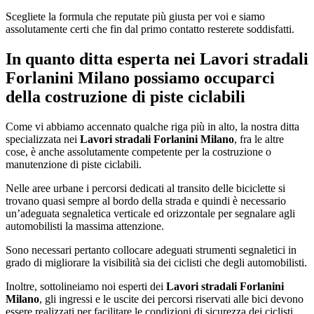
Scegliete la formula che reputate più giusta per voi e siamo
assolutamente certi che fin dal primo contatto resterete soddisfatti.
In quanto ditta esperta nei
Lavori stradali
Forlanini Milano
possiamo occuparci
della costruzione di piste ciclabili
Come vi abbiamo accennato qualche riga più in alto, la nostra ditta
specializzata nei
Lavori stradali Forlanini Milano
, fra le altre
cose, è anche assolutamente competente per la costruzione o
manutenzione di piste ciclabili.
Nelle aree urbane i percorsi dedicati al transito delle biciclette si
trovano quasi sempre al bordo della strada e quindi è necessario
un’adeguata segnaletica verticale ed orizzontale per segnalare agli
automobilisti la massima attenzione.
Sono necessari pertanto collocare adeguati strumenti segnaletici in
grado di migliorare la visibilità sia dei ciclisti che degli automobilisti.
Inoltre, sottolineiamo noi esperti dei
Lavori stradali Forlanini
Milano
, gli ingressi e le uscite dei percorsi riservati alle bici devono
essere realizzati per facilitare le condizioni di sicurezza dei ciclisti.