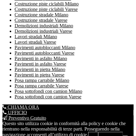
Costruzione piste ciclabili Milano
Costruzione piste ciclabili Varese
Costruzione stradale Milano
Costruzione stradale Varese
Demolizioni industriali Milano
Demolizioni industriali Varese
Lavori stradali Milano
Lavori stradali Varese
Pavimenti autobloccanti Milano
Pavimenti autobloccanti Varese
Pavimenti in asfalto Milano
Pavimenti in asfalto Varese
Pavimenti in pietra Milano
Pavimenti in pietra Varese
Posa rampa carrabile Milano
Posa rampa carrabile Varese
Posa sottofondi con camion Milano
Posa sottofondi con camion Varese
CHIAMA ORA
UFFICIO
Preventivo Gratuito
Questo sito utilizza cookie in conformità alla policy e cookie che
rientrano nella responsabilità di terze parti. Proseguendo nella
navigazione acconsenti all’utilizzo di cookie.
Ok
Leggi di più