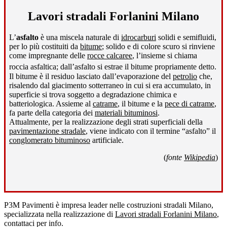
Lavori stradali Forlanini Milano
L’
asfalto
è una miscela naturale di
idrocarburi
solidi e semifluidi,
per lo più costituiti da
bitume
; solido e di colore scuro si rinviene
come impregnante delle
rocce calcaree
, l’insieme si chiama
roccia asfaltica; dall’asfalto si estrae il bitume propriamente detto
.
Il bitume è il residuo lasciato dall’evaporazione del
petrolio
che,
risalendo dal giacimento sotterraneo in cui si era accumulato, in
superficie si trova soggetto a degradazione chimica e
batteriologica. Assieme al
catrame
, il bitume e la
pece di catrame
,
fa parte della categoria dei
materiali bituminosi
.
Attualmente, per la realizzazione degli strati superficiali della
pavimentazione stradale
, viene indicato con il termine “asfalto” il
conglomerato bituminoso
artificiale.
(
fonte
Wikipedia
)
P3M Pavimenti è impresa leader nelle costruzioni stradali Milano,
specializzata nella realizzazione di
Lavori stradali Forlanini Milano
,
contattaci per info.