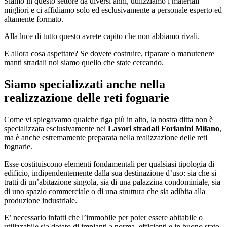
Siamo in questo settore da diversi anni, utilizziamo i materiali
migliori e ci affidiamo solo ed esclusivamente a personale esperto ed
altamente formato.
Alla luce di tutto questo avrete capito che non abbiamo rivali.
E allora cosa aspettate? Se dovete costruire, riparare o manutenere
manti stradali noi siamo quello che state cercando.
Siamo specializzati anche nella
realizzazione delle reti fognarie
Come vi spiegavamo qualche riga più in alto, la nostra ditta non è
specializzata esclusivamente nei
Lavori stradali Forlanini Milano
,
ma è anche estremamente preparata nella realizzazione delle reti
fognarie.
Esse costituiscono elementi fondamentali per qualsiasi tipologia di
edificio, indipendentemente dalla sua destinazione d’uso: sia che si
tratti di un’abitazione singola, sia di una palazzina condominiale, sia
di uno spazio commerciale o di una struttura che sia adibita alla
produzione industriale.
E’ necessario infatti che l’immobile per poter essere abitabile o
utilizzabile sia dotato di impianti a norma, efficienti e in buono stato.