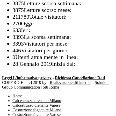
3875
Letture scorsa settimana:
3875
Letture scorso mese:
211780
Totale visitatori:
270
Oggi:
633
Ieri:
3393
La scorsa settimana:
3393
Visitatori per mese:
446
Visitatori per giorno:
0
Utenti attualmente in linea:
28 Gennaio 2019
Inizia dal:
Leggi L'informativa privacy
-
Richiesta Cancellazione Dati
COPYRIGHT [c] 2019 by -
Realizzazione siti internet
-
Solution
Group Communication
|
Siti Roma
Home
Calcestruzzo drenante Milano
Calcestruzzo drenante Varese
Costruzione fognature Milano
Costruzione fognature Varese