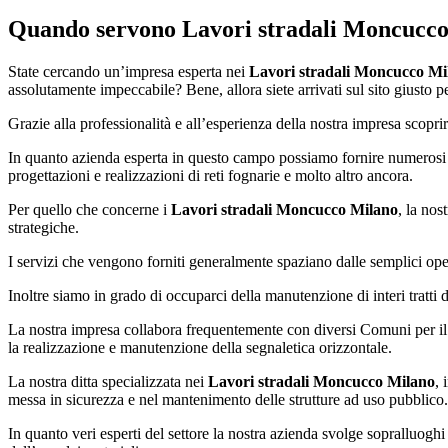
Quando servono
Lavori stradali Moncucc
State cercando un’impresa esperta nei
Lavori stradali Moncucco Mi
assolutamente impeccabile? Bene, allora siete arrivati sul sito giusto per
Grazie alla professionalità e all’esperienza della nostra impresa scopr
In quanto azienda esperta in questo campo possiamo fornire numerosi se
progettazioni e realizzazioni di reti fognarie e molto altro ancora.
Per quello che concerne i
Lavori stradali Moncucco Milano
, la nos
strategiche.
I servizi che vengono forniti generalmente spaziano dalle semplici opere 
Inoltre siamo in grado di occuparci della manutenzione di interi tratti 
La nostra impresa collabora frequentemente con diversi Comuni per il 
la realizzazione e manutenzione della segnaletica orizzontale.
La nostra ditta specializzata nei
Lavori stradali Moncucco Milano
, 
messa in sicurezza e nel mantenimento delle strutture ad uso pubblico.
In quanto veri esperti del settore la nostra azienda svolge sopralluoghi e 