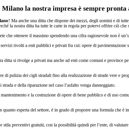
o Milano
la nostra impresa è sempre pronta 
lano
? Ma anche una ditta che dispone dei mezzi, degli uomini e di tutte 
ché la nostra ditta ha tutte le carte in regola per potervi offrire ciò che
irete che ottenere il massimo spendendo una cifra ragionevole non è un’u
rvizi rivolti a enti pubblici e privati fra cui: opere di pavimentazione 
tra ditta si rivolge a privati ma anche ad enti come comuni e province per
di pulizia dei cigli stradali fino alla realizzazione di strade vere e prop
di strada e della riparazione nel caso l’asfalto venga danneggiato.
mantenimento e la costruzione di opere di bene pubblico e di uso comun
in quanto esperta del settore, è in grado di proporre una formula che è in
stila preventivi gratuiti, con la possibilità quindi per l’ente, di valutare