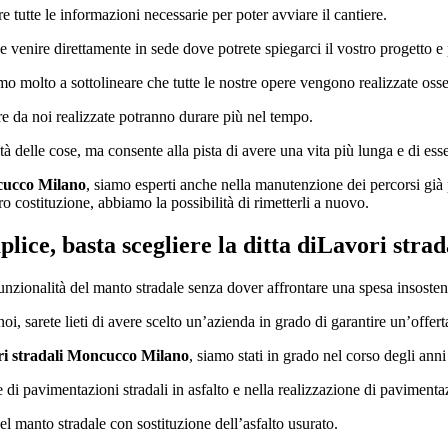
 tutte le informazioni necessarie per poter avviare il cantiere.
 venire direttamente in sede dove potrete spiegarci il vostro progetto e p
amo molto a sottolineare che tutte le nostre opere vengono realizzate oss
ure da noi realizzate potranno durare più nel tempo.
ità delle cose, ma consente alla pista di avere una vita più lunga e di ess
cucco Milano
, siamo esperti anche nella manutenzione dei percorsi già 
ro costituzione, abbiamo la possibilità di rimetterli a nuovo.
lice, basta scegliere la ditta di
Lavori stra
funzionalità del manto stradale senza dover affrontare una spesa insosten
a noi, sarete lieti di avere scelto un’azienda in grado di garantire un’off
i stradali Moncucco Milano
, siamo stati in grado nel corso degli ann
e di pavimentazioni stradali in asfalto e nella realizzazione di pavimenta
el manto stradale con sostituzione dell’asfalto usurato.