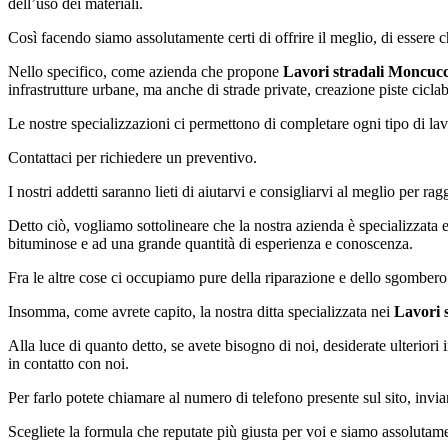
dell’uso dei materiali.
Così facendo siamo assolutamente certi di offrire il meglio, di essere ch
Nello specifico, come azienda che propone
Lavori stradali Moncuc
infrastrutture urbane, ma anche di strade private, creazione piste ciclab
Le nostre specializzazioni ci permettono di completare ogni tipo di lav
Contattaci per richiedere un preventivo.
I nostri addetti saranno lieti di aiutarvi e consigliarvi al meglio per r
Detto ciò, vogliamo sottolineare che la nostra azienda è specializzata e 
bituminose e ad una grande quantità di esperienza e conoscenza.
Fra le altre cose ci occupiamo pure della riparazione e dello sgombero d
Insomma, come avrete capito, la nostra ditta specializzata nei
Lavori 
Alla luce di quanto detto, se avete bisogno di noi, desiderate ulterior
in contatto con noi.
Per farlo potete chiamare al numero di telefono presente sul sito, inviar
Scegliete la formula che reputate più giusta per voi e siamo assolutamen