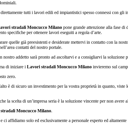
dominiali.
direttamente tutti i lavori edili ed impiantistici spesso connessi con gli 
avori stradali Moncucco Milano
pone grande attenzione alla fase di 
nto specifiche per ottenere lavori eseguiti a regola d’arte.
arare quelle già preesistenti e desiderate mettervi in contatto con la nos
ell’area contatti del nostro portale.
n nostro addetto sarà pronto ad ascoltarvi e a consigliarvi la soluzione pe
ma di iniziare i
Lavori stradali Moncucco Milano
invieremo sul campo 
sto zero.
falto è di sicuro un investimento per la vostra proprietà in quanto, viste l
he la scelta di un’impresa seria è la soluzione vincente per non avere a
 stradali Moncucco Milano
.
ri e ci affidiamo solo ed esclusivamente a personale esperto ed altamente