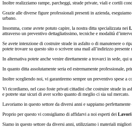
Inoltre realizziamo rampe, parcheggi, strade private, viali e cortili con
Grazie alle diverse figure professionali presenti in azienda, eseguiamo 
urbano.
Insomma, come avrete potuto capire, la nostra ditta specializzata nei
L
attraverso un preventivo dettagliatissimo, tecniche e modalità d’interve
Se avete intenzione di costruire strade in asfalto o di manutenere o rip
potete trovare su questo sito o scrivere una mail all’indirizzo presente n
In alternativa potete anche venire direttamente a trovarci in sede, qui u
In quanto ditta assolutamente seria ed estremamente professionale, pri
Inoltre scegliendo noi, vi garantiremo sempre un preventivo spese a co
Vi ricordiamo, nel caso foste privati cittadini che costruire strade in as
e potrete star sicuri di aver scelto quanto di meglio ci sia sul mercato.
Lavoriamo in questo settore da diversi anni e sappiamo perfettamente c
Proprio per questo vi consigliamo di affidarvi a noi esperti dei
Lavori
Siamo in questo settore da diversi anni, utilizziamo i materiali miglio