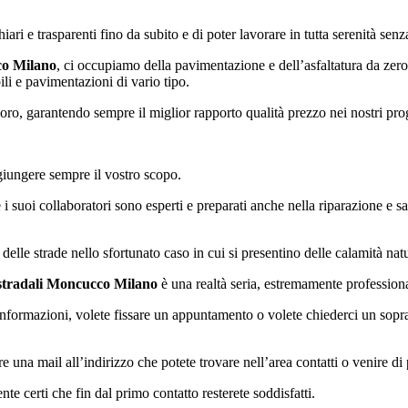
iari e trasparenti fino da subito e di poter lavorare in tutta serenità sen
co Milano
, ci occupiamo della pavimentazione e dell’asfaltatura da zero
ili e pavimentazioni di vario tipo.
oro, garantendo sempre il miglior rapporto qualità prezzo nei nostri prog
aggiungere sempre il vostro scopo.
i suoi collaboratori sono esperti e preparati anche nella riparazione e satu
elle strade nello sfortunato caso in cui si presentino delle calamità natu
stradali Moncucco Milano
è una realtà seria, estremamente professiona
i informazioni, volete fissare un appuntamento o volete chiederci un sopr
e una mail all’indirizzo che potete trovare nell’area contatti o venire di
te certi che fin dal primo contatto resterete soddisfatti.