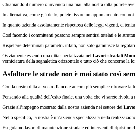
Chiamando il numero o inviando una mail alla nostra ditta potrete avere
In alternativa, come già detto, potete fissare un appuntamento con noi e
In quanto azienda assolutamente rispettosa delle leggi vigenti, ci teni
Così facendo i committenti possono sempre sentirsi tutelati e le strutt
Rispettare determinati parametri, infatti, non solo garantisce la regolar
Ovviamente essendo una ditta specializzata nei
Lavori stradali Mon
verniciatura della segnaletica orizzontale e tutto ciò che concerne la lo
Asfaltare le strade non è mai stato così semp
Con la nostra ditta al vostro fianco è ancora più semplice ritrovare la 
Pensando alla qualità dell’esito finale, una volta che vi sarete rivolti 
Grazie all’impegno mostrato dalla nostra azienda nel settore dei
Lavor
Nello specifico, la nostra è un’azienda specializzata nella realizzazion
Eseguiamo lavori di manutenzione stradale ed interventi di ripristino d