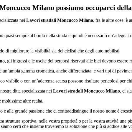
i Moncucco Milano
possiamo occuparci della c
ecializzata nei
Lavori stradali Moncucco Milano
, fra le altre cose, 
vano quasi sempre al bordo della strada e quindi è necessario un’adeguata 
di migliorare la visibilità sia dei ciclisti che degli automobilisti.
ano
, gli ingressi e le uscite dei percorsi riservati alle bici devono essere re
re un’ampia gamma cromatica, anche differenziata, e vari tipi di pavimen
o visibile o con un’aderenza scarsa possono risultare pericolosi per chi
ostra ditta specializzata nei
Lavori stradali Moncucco Milano
, ci s
 moltissime altre realtà.
tto e alla grande passione che ci contraddistingue il nostro nome è cresci
 struttura sportiva, nella vostra proprietà o per la vostra attività una pi
 siamo certi che insieme troveremo la soluzione che più si addice alle vo