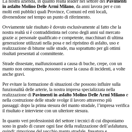
La nostra azienda, in quanto realtà leader nel settore dei
Pavimenti
in asfalto Molino Delle Armi Milano
, da anni lavora per e con
molti enti pubblici quali Province, Comuni ed enti locali,
divenendone nel tempo un punto di riferimento.
Ovviamente tale risultato è dovuto esclusivamente al fatto che la
nostra realtà si è contraddistinta nel corso degli anni sul mercato
grazie a: personale qualificato e competente, macchinari di ultima
generazione utilizzati nella posa e nel ripristino di asfalto, uso e
realizzazione di bitume sulle strade, ma soprattutto per gli ottimi
risultati presentati al committente.
Strade dissestate, malfunzionanti a causa di buche, crepe, con un
manto non omogeneo, possono essere la causa di incidenti, a volte
anche gravi.
Per evitare la formazione di situazioni che possono influire sulla
funzionalità delle arterie, la nostra impresa specializzata nella
realizzazione di
Pavimenti in asfalto Molino Delle Armi Milano
e
nella costruzione delle strade svolge il lavoro attraverso più
passaggi: dopo la prima stesura del manto stradale, l’impresa verifica
il risultato e interviene con un ulteriore stesura.
In quanto veri professionisti del settore i tecnici di cui disponiamo
sono in grado di curare ogni fase della realizzazione dell’asfaltatura,
quindi: rimozione del vecchio manto stradale, fresatura e