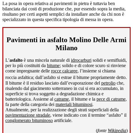
La posa in opera relativa ai pavimenti in pietra è tuttavia ben
bilanciata dai costi di produzione che, pur essendo sopra la media,
risultano per certi aspetti semplici da installare anche da chi non è
specializzato in questa specifica tipologia di messa in opera.
Pavimenti in asfalto Molino Delle Armi
Milano
L’
asfalto
è una miscela naturale di
idrocarburi
solidi e semifluidi,
per lo più costituiti da
bitume
; solido e di colore scuro si rinviene
come impregnante delle
rocce calcaree
, l’insieme si chiama
roccia asfaltica; dall’asfalto si estrae il bitume propriamente detto
.
Il bitume è il residuo lasciato dall’evaporazione del
petrolio
che,
risalendo dal giacimento sotterraneo in cui si era accumulato, in
superficie si trova soggetto a degradazione chimica e
batteriologica. Assieme al
catrame
, il bitume e la
pece di catrame
,
fa parte della categoria dei
materiali bituminosi
.
Attualmente, per la realizzazione degli strati superficiali della
pavimentazione stradale
, viene indicato con il termine “asfalto” il
conglomerato bituminoso
artificiale.
(
fonte
Wikipedia
)