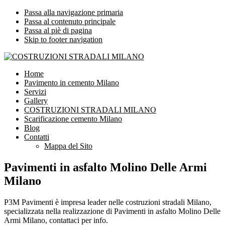
Passa alla navigazione primaria
Passa al contenuto principale
Passa al piè di pagina
Skip to footer navigation
COSTRUZIONI STRADALI MILANO
Impresa leader nelle costruzioni stradali Milano
Home
Pavimento in cemento Milano
Servizi
Gallery
COSTRUZIONI STRADALI MILANO
Scarificazione cemento Milano
Blog
Contatti
Mappa del Sito
Pavimenti in asfalto Molino Delle Armi
Milano
P3M Pavimenti è impresa leader nelle costruzioni stradali Milano,
specializzata nella realizzazione di Pavimenti in asfalto Molino Delle
Armi Milano, contattaci per info.