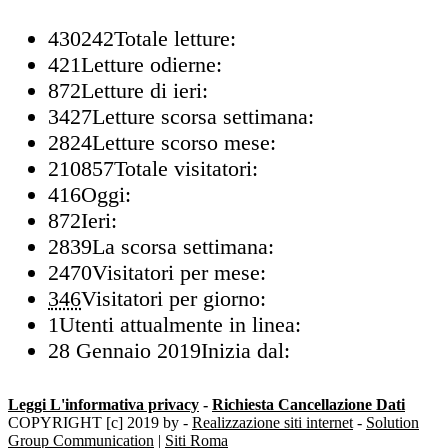
430242
Totale letture:
421
Letture odierne:
872
Letture di ieri:
3427
Letture scorsa settimana:
2824
Letture scorso mese:
210857
Totale visitatori:
416
Oggi:
872
Ieri:
2839
La scorsa settimana:
2470
Visitatori per mese:
346
Visitatori per giorno:
1
Utenti attualmente in linea:
28 Gennaio 2019
Inizia dal:
Leggi L'informativa privacy
-
Richiesta Cancellazione Dati
COPYRIGHT [c] 2019 by -
Realizzazione siti internet
-
Solution
Group Communication
|
Siti Roma