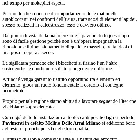
nel tempo per molteplici aspetti.
Per quello che concerne il comportamento delle mattonelle
autobloccanti nei confronti dell’usura, trattandosi di elementi lapidei,
spesso realizzati in calcestruzzo, esso è davvero ottimo.
Dal punto di vista della manutenzione, i pavimenti di questo tipo
sono di facile gestione poiché non è un’opera impegnativa la
rimozione e il riposizionamento di qualche massello, trattandosi di
una posa in opera a secco.
La sigillatura permette che i blocchetti si fissino l’un l’altro,
sostenendosi e dando un risultato omogeneo e uniforme.
Affinché venga garantito l’attrito opportuno fra elemento ed
elemento, gioca un ruolo fondamentale il cordolo di contegno
perimetrale.
Proprio per tale ragione siamo abituati a lavorare seguendo l’iter che
vi abbiamo sopra elencato.
Come già detto le installazioni autobloccanti posate dagli esperti di
Pavimenti in asfalto Molino Delle Armi Milano
si addicono bene
agli esterni proprio per via delle loro qualità.
L’utilizzo di sabbia come sigillante e la natura del prodotto,