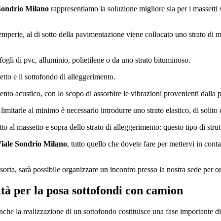
 Sondrio Milano
rappresentiamo la soluzione migliore sia per i massetti s
temperie, al di sotto della pavimentazione viene collocato uno strato di ma
a fogli di pvc, alluminio, polietilene o da uno strato bituminoso.
etto e il sottofondo di alleggerimento.
mento acustico, con lo scopo di assorbire le vibrazioni provenienti dalla
limitarle al minimo è necessario introdurre uno strato elastico, di solito 
sotto al massetto e sopra dello strato di alleggerimento: questo tipo di st
Viale Sondrio Milano
, tutto quello che dovete fare per mettervi in conta
orta, sarà possibile organizzare un incontro presso la nostra sede per or
ità per la posa sottofondi con camion
 anche la realizzazione di un sottofondo costituisce una fase importante d