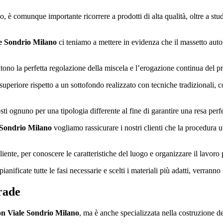
o, è comunque importante ricorrere a prodotti di alta qualità, oltre a stu
le Sondrio Milano
ci teniamo a mettere in evidenza che il massetto autol
tono la perfetta regolazione della miscela e l’erogazione continua del 
superiore rispetto a un sottofondo realizzato con tecniche tradizionali, c
osti ognuno per una tipologia differente al fine di garantire una resa perf
 Sondrio Milano
vogliamo rassicurare i nostri clienti che la procedura ut
iente, per conoscere le caratteristiche del luogo e organizzare il lavoro pr
anificate tutte le fasi necessarie e scelti i materiali più adatti, verranno
rade
on Viale Sondrio Milano
, ma è anche specializzata nella costruzione de