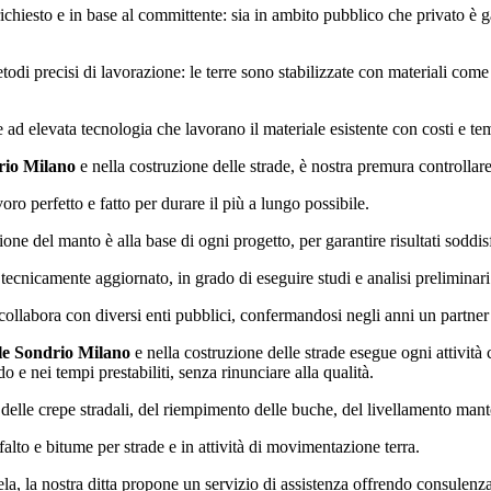
 richiesto e in base al committente: sia in ambito pubblico che privato è
etodi precisi di lavorazione: le terre sono stabilizzate con materiali come
e ad elevata tecnologia che lavorano il materiale esistente con costi e 
rio Milano
e nella costruzione delle strade, è nostra premura controllare
o perfetto e fatto per durare il più a lungo possibile.
e del manto è alla base di ogni progetto, per garantire risultati soddisf
tecnicamente aggiornato, in grado di eseguire studi e analisi preliminari 
ollabora con diversi enti pubblici, confermandosi negli anni un partner a
le Sondrio Milano
e nella costruzione delle strade esegue ogni attivit
 e nei tempi prestabiliti, senza rinunciare alla qualità.
 delle crepe stradali, del riempimento delle buche, del livellamento mant
falto e bitume per strade e in attività di movimentazione terra.
ela, la nostra ditta propone un servizio di assistenza offrendo consulenza 