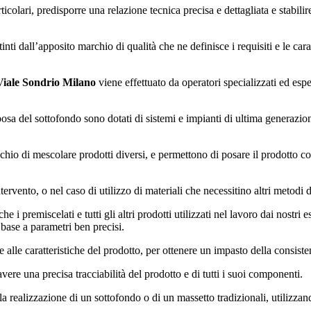
colari, predisporre una relazione tecnica precisa e dettagliata e stabili
inti dall’apposito marchio di qualità che ne definisce i requisiti e le cara
Viale Sondrio Milano
viene effettuato da operatori specializzati ed espe
posa del sottofondo sono dotati di sistemi e impianti di ultima generazion
rischio di mescolare prodotti diversi, e permettono di posare il prodotto
ervento, o nel caso di utilizzo di materiali che necessitino altri metodi 
 i premiscelati e tutti gli altri prodotti utilizzati nel lavoro dai nostri e
 base a parametri ben precisi.
 alle caratteristiche del prodotto, per ottenere un impasto della consiste
vere una precisa tracciabilità del prodotto e di tutti i suoi componenti.
alla realizzazione di un sottofondo o di un massetto tradizionali, utilizz