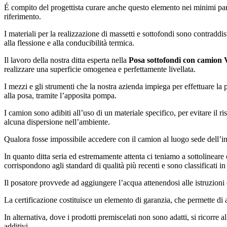
É compito del progettista curare anche questo elemento nei minimi parti
riferimento.
I materiali per la realizzazione di massetti e sottofondi sono contraddist
alla flessione e alla conducibilità termica.
Il lavoro della nostra ditta esperta nella
Posa sottofondi con camion 
realizzare una superficie omogenea e perfettamente livellata.
I mezzi e gli strumenti che la nostra azienda impiega per effettuare la 
alla posa, tramite l’apposita pompa.
I camion sono adibiti all’uso di un materiale specifico, per evitare il 
alcuna dispersione nell’ambiente.
Qualora fosse impossibile accedere con il camion al luogo sede dell’int
In quanto ditta seria ed estremamente attenta ci teniamo a sottolineare che
corrispondono agli standard di qualità più recenti e sono classificati in
Il posatore provvede ad aggiungere l’acqua attenendosi alle istruzioni e
La certificazione costituisce un elemento di garanzia, che permette di a
In alternativa, dove i prodotti premiscelati non sono adatti, si ricorre 
additivi.